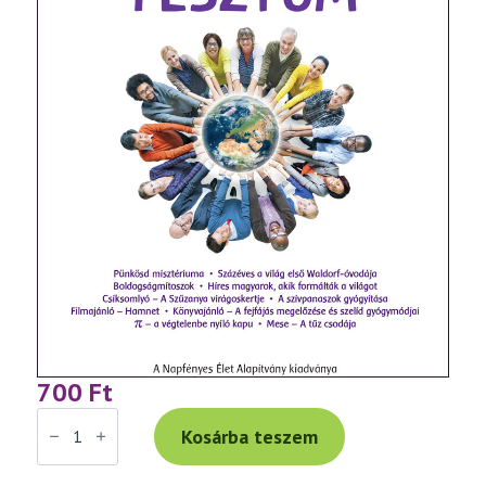
700
Ft
Manifesztum
151.
Kosárba teszem
szám
–
nyomtatott