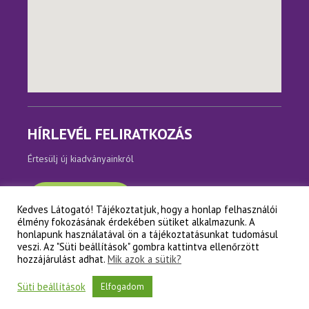
HÍRLEVÉL FELIRATKOZÁS
Értesülj új kiadványainkról
Feliratkozom
Kedves Látogató! Tájékoztatjuk, hogy a honlap felhasználói
élmény fokozásának érdekében sütiket alkalmazunk. A
honlapunk használatával ön a tájékoztatásunkat tudomásul
veszi. Az "Süti beállítások" gombra kattintva ellenőrzött
Copyright © Napfényes Élet Alapítvány
hozzájárulást adhat.
Mik azok a sütik?
Süti beállítások
Elfogadom