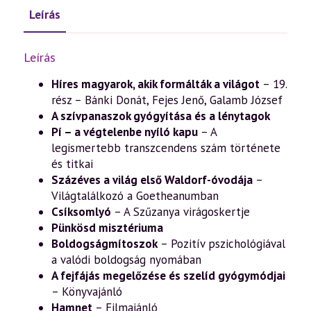
Leírás
Leírás
Híres magyarok, akik formálták a világot
– 19.
rész – Bánki Donát, Fejes Jenő, Galamb József
A szívpanaszok gyógyítása és a lénytagok
Pí – a végtelenbe nyíló kapu
– A
legismertebb transzcendens szám története
és titkai
Százéves a világ első Waldorf-óvodája
–
Világtalálkozó a Goetheanumban
Csíksomlyó
– A Szűzanya virágoskertje
Pünkösd misztériuma
Boldogságmítoszok
– Pozitív pszichológiával
a valódi boldogság nyomában
A fejfájás megelőzése és szelíd gyógymódjai
– Könyvajánló
Hamnet
– Filmajánló