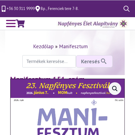
+36 30 311 9999
Bp., Ferenciek tere 7-8.
Search
for:
Kezdőlap
»
Manifesztum
Keresés
Keresés
a
következőre:
Manifesztum 151. szám –
nyomtatott (2026. nyár)