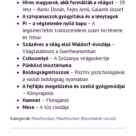
Híres magyarok, akik formálták a világot
– 19.
(2026.
rész – Bánki Donát, Fejes Jenő, Galamb József
nyár)
mennyiség
A szívpanaszok gyógyítása és a lénytagok
Pí – a végtelenbe nyíló kapu
– A
legismertebb transzcendens szám története
és titkai
Százéves a világ első Waldorf-óvodája
–
Világtalálkozó a Goetheanumban
Csíksomlyó
– A Szűzanya virágoskertje
Pünkösd misztériuma
Boldogságmítoszok
– Pozitív pszichológiával
a valódi boldogság nyomában
A fejfájás megelőzése és szelíd gyógymódjai
– Könyvajánló
Hamnet
– Filmajánló
Mese
– A tűz csodája
Kategóriák:
Manifesztum
,
Manifesztum (Nyomtatott verzió)