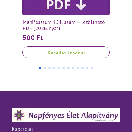
Manifesztum 151. szám – letölthető
Manif
PDF (2026. nyár)
letöl
500
Ft
50
Kosárba teszem
Kapcsolat