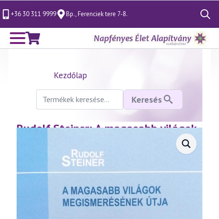
+36 30 311 9999
Bp., Ferenciek tere 7-8.
Search
for:
Kezdőlap
Keresés
Keresés
a
következőre:
Rudolf Steiner: A magasabb világok
megismerésének útja