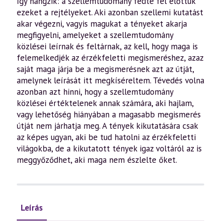
így hangzik: a szellemtudomány fedte fel előttük
ezeket a rejtélyeket. Aki azonban szellemi kutatást
akar végezni, vagyis magukat a tényeket akarja
megfigyelni, amelyeket a szellemtudomány
közlései leírnak és feltárnak, az kell, hogy maga is
felemelkedjék az érzékfeletti megismeréshez, azaz
saját maga járja be a megismerésnek azt az útját,
amelynek leírását itt megkíséreltem. Tévedés volna
azonban azt hinni, hogy a szellemtudomány
közlései értéktelenek annak számára, aki hajlam,
vagy lehetőség hiányában a magasabb megismerés
útját nem járhatja meg. A tények kikutatására csak
az képes ugyan, aki be tud hatolni az érzékfeletti
világokba, de a kikutatott tények igaz voltáról az is
meggyőződhet, aki maga nem észlelte őket.
Leírás