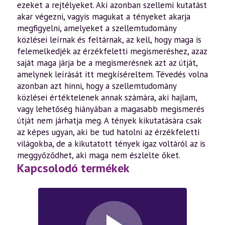
ezeket a rejtélyeket. Aki azonban szellemi kutatást
akar végezni, vagyis magukat a tényeket akarja
megfigyelni, amelyeket a szellemtudomány
közlései leírnak és feltárnak, az kell, hogy maga is
felemelkedjék az érzékfeletti megismeréshez, azaz
saját maga járja be a megismerésnek azt az útját,
amelynek leírását itt megkíséreltem. Tévedés volna
azonban azt hinni, hogy a szellemtudomány
közlései értéktelenek annak számára, aki hajlam,
vagy lehetőség hiányában a magasabb megismerés
útját nem járhatja meg. A tények kikutatására csak
az képes ugyan, aki be tud hatolni az érzékfeletti
világokba, de a kikutatott tények igaz voltáról az is
meggyőződhet, aki maga nem észlelte őket.
Kapcsolodó termékek