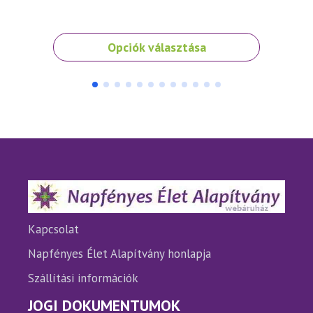
Ennek
Opciók választása
a
terméknek
több
variációja
van.
A
változatok
a
termékoldalon
választhatók
ki
Kapcsolat
Napfényes Élet Alapítvány honlapja
Szállítási információk
JOGI DOKUMENTUMOK