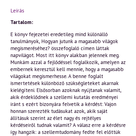
Leírás
Tartalom:
E ​könyv fejezetei eredetileg mind különálló
tanulmányok, Hogyan jutunk a magasabb világok
megismeréséhez? összefoglaló címen láttak
napvilágot. Most itt könyv alakban jelennek meg.
Munkám azzal a fejlődéssel foglalkozik, amelyen az
embernek keresztül kell mennie, hogy a magasabb
világokat megismerhesse. A benne foglalt
ismertetések különböző szükségleteket akarnak
kielégíteni. Elsősorban azoknak nyújtanak valamit,
akik érdeklődnek a szellemi kutatás eredményei
iránt s ezért bizonyára felvetik a kérdést: Vajon
honnan szerezték tudásukat azok, akik saját
állításuk szerint az élet nagy és rejtélyes
kérdéseiről tudnak valamit? A válasz erre a kérdésre
így hangzik: a szellemtudomány fedte fel előttük