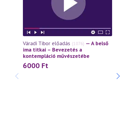
Váradi Tibor előadás
— A belső
(1076)
ima titkai – Bevezetés a
kontempláció művészetébe
6000
Ft
Napfé
belép
1 0