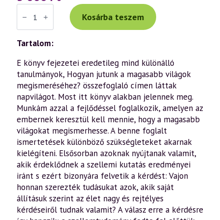
Rudolf
Steiner:
Kosárba teszem
A
magasabb
világok
Tartalom:
megismerésének
útja
mennyiség
E ​könyv fejezetei eredetileg mind különálló
tanulmányok, Hogyan jutunk a magasabb világok
megismeréséhez? összefoglaló címen láttak
napvilágot. Most itt könyv alakban jelennek meg.
Munkám azzal a fejlődéssel foglalkozik, amelyen az
embernek keresztül kell mennie, hogy a magasabb
világokat megismerhesse. A benne foglalt
ismertetések különböző szükségleteket akarnak
kielégíteni. Elsősorban azoknak nyújtanak valamit,
akik érdeklődnek a szellemi kutatás eredményei
iránt s ezért bizonyára felvetik a kérdést: Vajon
honnan szerezték tudásukat azok, akik saját
állításuk szerint az élet nagy és rejtélyes
kérdéseiről tudnak valamit? A válasz erre a kérdésre