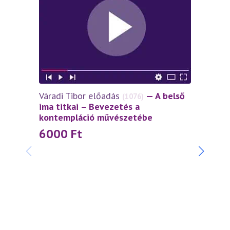
Váradi Tibor előadás
— A belső
(1076)
ima titkai – Bevezetés a
kontempláció művészetébe
6000
Ft
Napfé
belép
1 0