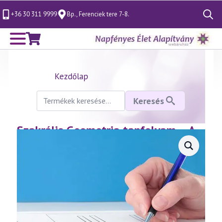
+36 30 311 9999
Bp., Ferenciek tere 7-8.
Search
for:
Kezdőlap
Keresés
Keresés
a
következőre:
Szakrális Geometria tanfolyam – A
tér és a formák titkai (2)