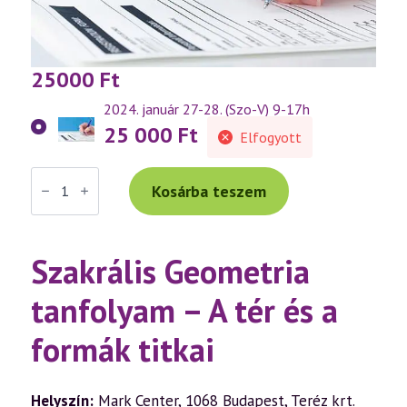
25000
Ft
2024. január 27-28. (Szo-V) 9-17h
25 000
Ft
Elfogyott
Szakrális
Geometria
Kosárba teszem
tanfolyam
–
A
tér
Szakrális Geometria
és
a
formák
tanfolyam – A tér és a
titkai
(2)
mennyiség
formák titkai
Helyszín:
Mark Center, 1068 Budapest, Teréz krt.