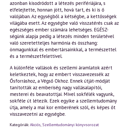
azonban kisodródott a létezés perifériájára, s
elfelejtette, honnan jött, hová tart, és ki is ő
valójában. Az egységből a kétségbe, a kettősségek
világába esett. Az egységbe való visszatérés csak az
egészséges ember számára lehetséges. EGÉSZ-
ségünk alapja pedig a létezés minden területével
való szeretetteljes harmónia és összhang:
önmagunkkal és embertársainkkal, a természettel
és a természetfelettivel.
A különféle vallások és szellemi áramlatok azért
keletkeztek, hogy az embert visszavezessék az
Ősforráshoz, a Végső Okhoz. Ennek útját-módját
tanították az emberiség nagy vallásalapítói,
mesterei és beavatottjai. Mivel sokfélék vagyunk,
sokféle út létezik. Ezek egyike a szellemtudomány
útja, amely a mai kor emberének szól, és képes őt
visszavezetni az egységbe.
Kategóriák:
Akciós
,
Szellemtudományi könyvsorozat