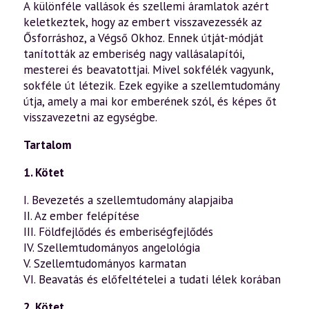
A különféle vallások és szellemi áramlatok azért
keletkeztek, hogy az embert visszavezessék az
Ősforráshoz, a Végső Okhoz. Ennek útját-módját
tanították az emberiség nagy vallásalapítói,
mesterei és beavatottjai. Mivel sokfélék vagyunk,
sokféle út létezik. Ezek egyike a szellemtudomány
útja, amely a mai kor emberének szól, és képes őt
visszavezetni az egységbe.
Tartalom
1. Kötet
I. Bevezetés a szellemtudomány alapjaiba
II. Az ember felépítése
III. Földfejlődés és emberiségfejlődés
IV. Szellemtudományos angelológia
V. Szellemtudományos karmatan
VI. Beavatás és előfeltételei a tudati lélek korában
2. Kötet