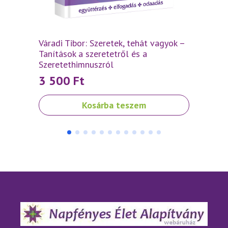
évkör
10 
Orig
Curr
pric
pric
Váradi Tibor: Szeretek, tehát vagyok –
was
is:
Tanítások a szeretetről és a
Szeretethimnuszról
12
10
3 500
Ft
000 
000 
Kosárba teszem