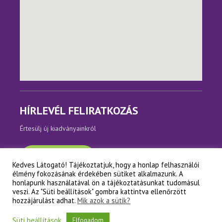
HÍRLEVÉL FELIRATKOZÁS
Értesülj új kiadványainkról
Feliratkozom
Kedves Látogató! Tájékoztatjuk, hogy a honlap felhasználói
élmény fokozásának érdekében sütiket alkalmazunk. A
honlapunk használatával ön a tájékoztatásunkat tudomásul
veszi. Az "Süti beállítások" gombra kattintva ellenőrzött
Copyright © Napfényes Élet Alapítvány
hozzájárulást adhat.
Mik azok a sütik?
Süti beállítások
Elfogadom