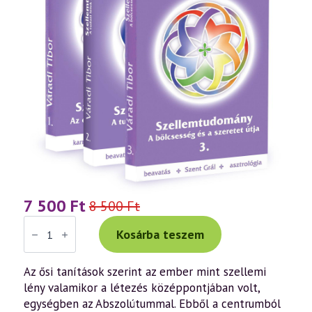
7 500
Ft
8 500
Ft
Original
Current
Szellemtudományos
price
price
könyvcsomag
Kosárba teszem
(I-
was:
is:
II-
III.
8
7
Az ősi tanítások szerint az ember mint szellemi
rész)
lény valamikor a létezés középpontjában volt,
mennyiség
500 Ft.
500 Ft.
egységben az Abszolútummal. Ebből a centrumból