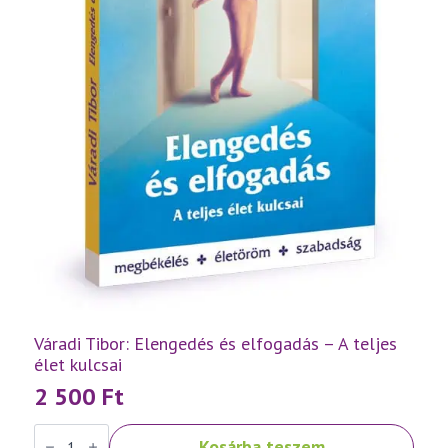
Váradi Tibor: Elengedés és elfogadás – A teljes
élet kulcsai
2 500
Ft
Váradi
Kosárba teszem
Tibor: