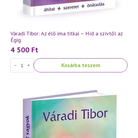
Váradi Tibor: Az élő ima titkai – Híd a szívtől az
Égig
4 500
Ft
Váradi
Kosárba teszem
Tibor:
Az
élő
ima
titkai
–
Híd
a
szívtől
az
Égig
mennyiség