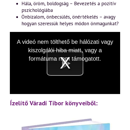
Hála, öröm, boldogság – Bevezetés a pozitív
pszichológiába
Önbizalom, önbecsülés, önértékelés – avagy
hogyan szeressük helyes módon önmagunkat?
This
A videó nem tölthető be hálózati vagy
is
a
kiszolgálói hiba miatt, vagy a
modal
window.
formátuma nem támogatott.
Videó
lejátsz
Ízelítő Váradi Tibor könyveiből: