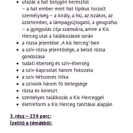
utazás a hat bolygón keresztül
– a hat ember mint hat tipikus torzult
személyiség – a király, a hiú, az iszákos, az
üzletember, a lámpagyújtogató, a geográfus
– a gyógyulás útja számukra, amire a Kis
Herceg utal a találkozások során
a rózsa jelentése „A kis herceg”-ben
a szív-rózsa jelentősége, a belső rózsa
gondozása
tudati éberség és szív-éberség
a szív-kapcsolat három fokozata
a szív hétszeres titka
a szívünk három fő betegsége
rózsa és kereszt
személyes találkozás a Kis Herceggel
életreform a Kis Herceg tanításai alapján
3. rész – 239 perc:
Ízelítő a témákból: