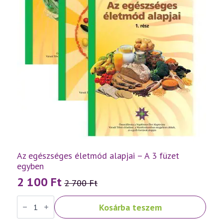
Az egészséges életmód alapjai – A 3 füzet
egyben
2 100
Ft
2 700
Ft
Original
Current
Az
price
price
Kosárba teszem
egészséges
was:
is:
életmód