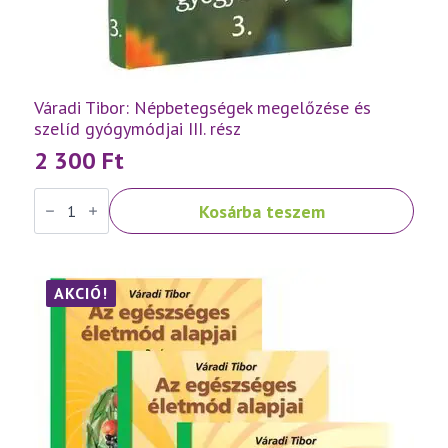
Váradi Tibor: Népbetegségek megelőzése és
szelíd gyógymódjai III. rész
2 300
Ft
Váradi
Kosárba teszem
Tibor:
Népbetegségek
megelőzése
és
szelíd
gyógymódjai
AKCIÓ!
III.
rész
mennyiség