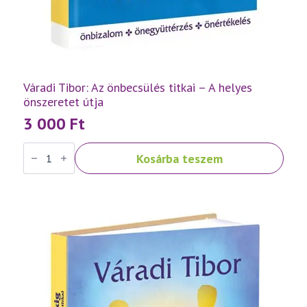
Váradi Tibor: Az önbecsülés titkai – A helyes
önszeretet útja
3 000
Ft
Váradi
Kosárba teszem
Tibor:
Az
önbecsülés
titkai
–
A
helyes
önszeretet
útja
mennyiség