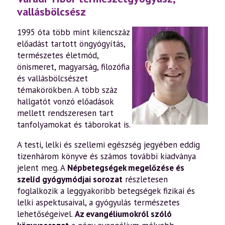
vallásbölcsész
1995 óta több mint kilencszáz
előadást tartott öngyógyítás,
természetes életmód,
önismeret, magyarság, filozófia
és vallásbölcsészet
témakörökben. A több száz
hallgatót vonzó előadások
mellett rendszeresen tart
tanfolyamokat és táborokat is.
A testi, lelki és szellemi egészség jegyében eddig
tizenhárom könyve és számos további kiadványa
jelent meg. A
Népbetegségek megelőzése és
szelíd gyógymódjai sorozat
részletesen
foglalkozik a leggyakoribb betegségek fizikai és
lelki aspektusaival, a gyógyulás természetes
lehetőségeivel.
Az evangéliumokról szóló