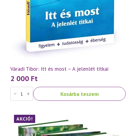
Váradi Tibor: Itt és most – A jelenlét titkai
2 000
Ft
Váradi
Kosárba teszem
Tibor:
Itt
és
most
–
A
AKCIÓ!
jelenlét
titkai
mennyiség