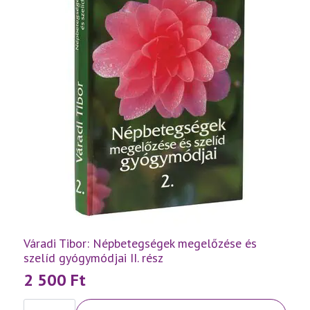
Váradi Tibor: Népbetegségek megelőzése és
szelíd gyógymódjai II. rész
2 500
Ft
Váradi