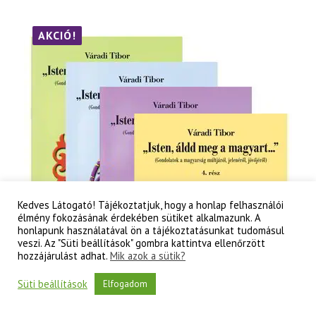
alapjai
2
2
-
A
700 Ft.
100 Ft.
3
AKCIÓ!
füzet
egyben
mennyiség
Kedves Látogató! Tájékoztatjuk, hogy a honlap felhasználói
élmény fokozásának érdekében sütiket alkalmazunk. A
honlapunk használatával ön a tájékoztatásunkat tudomásul
veszi. Az "Süti beállítások" gombra kattintva ellenőrzött
hozzájárulást adhat.
Mik azok a sütik?
Süti beállítások
Elfogadom