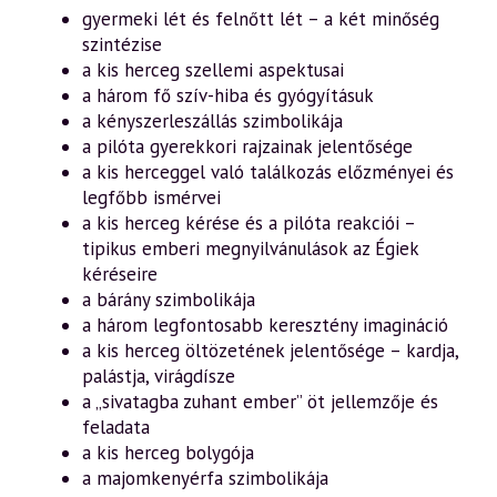
gyermeki lét és felnőtt lét – a két minőség
szintézise
a kis herceg szellemi aspektusai
a három fő szív-hiba és gyógyításuk
a kényszerleszállás szimbolikája
a pilóta gyerekkori rajzainak jelentősége
a kis herceggel való találkozás előzményei és
legfőbb ismérvei
a kis herceg kérése és a pilóta reakciói –
tipikus emberi megnyilvánulások az Égiek
kéréseire
a bárány szimbolikája
a három legfontosabb keresztény imagináció
a kis herceg öltözetének jelentősége – kardja,
palástja, virágdísze
a „sivatagba zuhant ember” öt jellemzője és
feladata
a kis herceg bolygója
a majomkenyérfa szimbolikája