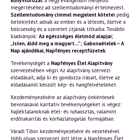
könyvsorozat
a négy evangélium mélyebb
megértéséhez ad szellemtudományi értelmezést.
Szellemtudomány címmel megjelent kötetei
pedig
betekintést adnak az ember és a létezés, illetve a
bölcsesség és a szeretet útjának titkaiba. További
kiadványok:
Az egészséges életmód alapjai
;
„Isten, áldd meg a magyart…”
;
Gabonaételek – A
Nap ajándékai
,
Napfényes receptfüzetek
.
Tevékenységét a
Napfényes Élet Alapítvány
szervezésében végzi. Az alapítvány szervezi
előadásait, adja ki és gondozza írásait, illetve az
előadásairól készült kép- és hangfelvételeket.
Kezdeményezésére az alapítvány önkéntesek
bevonásával karitatív tevékenységeket is végez:
hajléktalanoknak étel- és ruhaosztás, valamint
erdőtakarítás és kórházlátogatás formájában.
Váradi Tibor kezdeményezésére és vezetésével
több olyan szervezet jött létre a Napfényes Élet