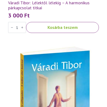
Váradi Tibor: Lélektől lélekig – A harmonikus
párkapcsolat titkai
3 000
Ft
Váradi
Kosárba teszem
Tibor:
Lélektől
lélekig
–
A
harmonikus
párkapcsolat
titkai
mennyiség