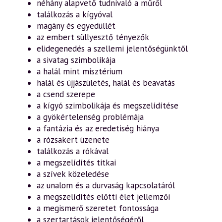
néhány alapvető tudnivaló a műről
találkozás a kígyóval
magány és egyedüllét
az embert süllyesztő tényezők
elidegenedés a szellemi jelentőségünktől
a sivatag szimbolikája
a halál mint misztérium
halál és újjászületés, halál és beavatás
a csend szerepe
a kígyó szimbolikája és megszelídítése
a gyökértelenség problémája
a fantázia és az eredetiség hiánya
a rózsakert üzenete
találkozás a rókával
a megszelídítés titkai
a szívek közeledése
az unalom és a durvaság kapcsolatáról
a megszelídítés előtti élet jellemzői
a megismerő szeretet fontossága
a szertartások jelentőségéről