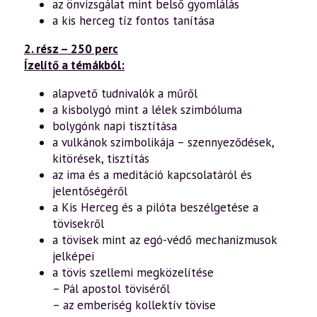
az önvizsgálat mint belső gyomlálás
a kis herceg tíz fontos tanítása
2. rész – 250 perc
Ízelítő a témákból:
alapvető tudnivalók a műről
a kisbolygó mint a lélek szimbóluma
bolygónk napi tisztítása
a vulkánok szimbolikája – szennyeződések,
kitörések, tisztítás
az ima és a meditáció kapcsolatáról és
jelentőségéről
a Kis Herceg és a pilóta beszélgetése a
tövisekről
a tövisek mint az egó-védő mechanizmusok
jelképei
a tövis szellemi megközelítése
– Pál apostol töviséről
– az emberiség kollektív tövise