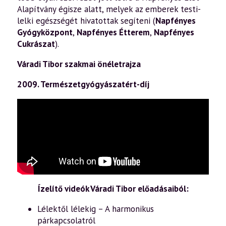
Alapítvány égisze alatt, melyek az emberek testi-
lelki egészségét hivatottak segíteni (
Napfényes
Gyógyközpont
,
Napfényes Étterem
,
Napfényes
Cukrászat
).
Váradi Tibor szakmai önéletrajza
2009. Természetgyógyászatért-díj
Ízelítő videók Váradi Tibor előadásaiból:
Lélektől lélekig – A harmonikus
párkapcsolatról