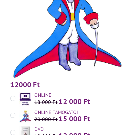
12000
Ft
ONLINE
12 000
Ft
Original
Current
18 000
Ft
price
price
was:
is:
ONLINE TÁMOGATÓI
15 000
Ft
Original
Current
18
12
20 000
Ft
price
price
000 Ft.
000 Ft.
was:
is:
DVD
Original
Current
20
15