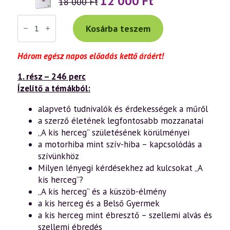
12 000
Ft
18 000
Ft
price
price
000 Ft.
000 Ft.
was:
is:
Váradi
Tibor
Kosárba teszem
18
12
előadás
000 Ft.
000 Ft.
(955+937+934)
—
Három egész napos előadás kettő áráért!
„Jól
csak
a
1. rész – 246 perc
szívével
Í
zelítő a témákból:
lát
az
alapvető tudnivalók és érdekességek a műről
ember”
–
a szerző életének legfontosabb mozzanatai
„A
„A kis herceg” születésének körülményei
kis
herceg”
a motorhiba mint szív-hiba – kapcsolódás a
rejtett
szívünkhöz
üzenetei
spirituális
Milyen lényegi kérdésekhez ad kulcsokat „A
szemmel
kis herceg”?
(1-
3.
„A kis herceg” és a küszöb-élmény
rész)
a kis herceg és a Belső Gyermek
mennyiség
a kis herceg mint ébresztő – szellemi alvás és
szellemi ébredés