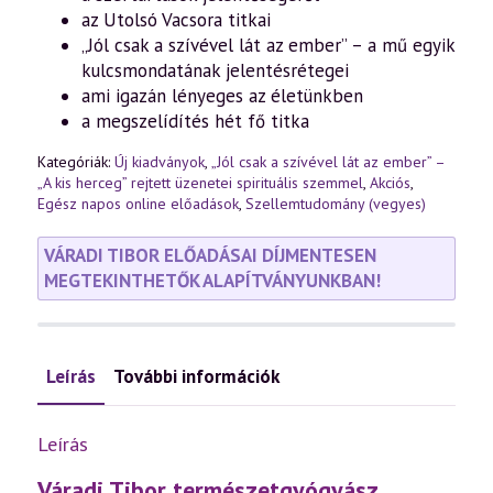
az Utolsó Vacsora titkai
„Jól csak a szívével lát az ember” – a mű egyik
kulcsmondatának jelentésrétegei
ami igazán lényeges az életünkben
a megszelídítés hét fő titka
Kategóriák:
Új kiadványok
,
„Jól csak a szívével lát az ember” –
„A kis herceg” rejtett üzenetei spirituális szemmel
,
Akciós
,
Egész napos online előadások
,
Szellemtudomány (vegyes)
VÁRADI TIBOR ELŐADÁSAI DÍJMENTESEN
MEGTEKINTHETŐK ALAPÍTVÁNYUNKBAN!
Leírás
További információk
Leírás
Váradi Tibor természetgyógyász,