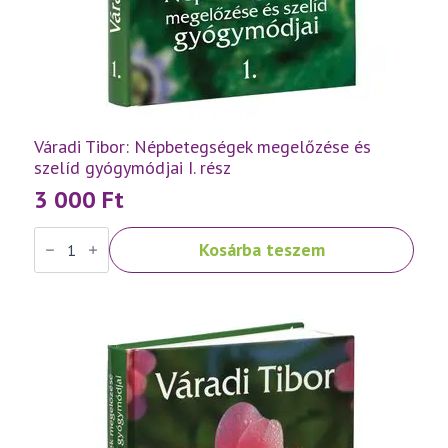
Váradi Tibor: Népbetegségek megelőzése és
szelíd gyógymódjai I. rész
3 000
Ft
Váradi
Kosárba teszem
Tibor:
Népbetegségek
megelőzése
és
szelíd
gyógymódjai
I.
rész
mennyiség