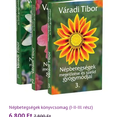
Népbetegségek könyvcsomag (I-II-III. rész)
6 800
Ft
7 800
Ft