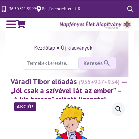
+36 30 311 9999
Bp., Ferenciek tere 7-8.
Search
for:
Kezdőlap
»
Új kiadványok
Keresés
Keresés
a
következőre:
Váradi Tibor előadás
—
(955+937+934)
„Jól csak a szívével lát az ember” –
„A kis herceg” rejtett üzenetei
spirituális szemmel
(1-3. rész)
AKCIÓ!