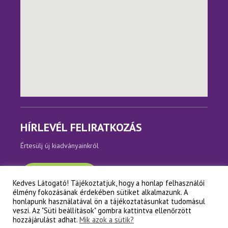
HÍRLEVÉL FELIRATKOZÁS
Értesülj új kiadványainkról
Feliratkozom
Kedves Látogató! Tájékoztatjuk, hogy a honlap felhasználói
élmény fokozásának érdekében sütiket alkalmazunk. A
honlapunk használatával ön a tájékoztatásunkat tudomásul
veszi. Az "Süti beállítások" gombra kattintva ellenőrzött
hozzájárulást adhat.
Mik azok a sütik?
Copyright © Napfényes Élet Alapítvány