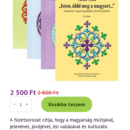
2 500
Ft
2 800
Ft
Original
Current
Váradi
price
price
Tibor:
Kosárba teszem
"Isten,
was:
is:
áldd
meg
2
2
A füzetsorozat célja, hogy a magyarság múltjával,
a
jelenével, jövőjével, ősi vallásával és kulturális
magyart..."
800 Ft.
500 Ft.