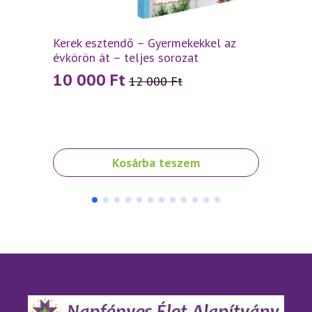
Várad
„Jól c
kis h
Kerek esztendő – Gyermekekkel az
spiri
évkörön át – teljes sorozat
120
10 000
Ft
12 000
Ft
Original
Current
price
price
was:
is:
12
10
Ennek
Kosárba teszem
000 Ft.
000 Ft.
a
termé
több
variáci
van.
A
változ
a
termé