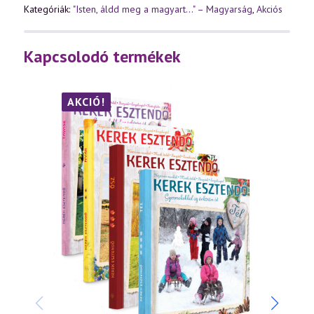
Kategóriák:
"Isten, áldd meg a magyart..." – Magyarság
,
Akciós
Kapcsolodó termékek
AKCIÓ!
AK