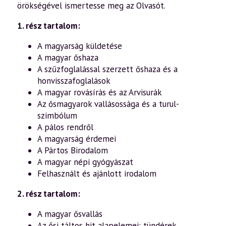
I.
örökségével ismertesse meg az Olvasót.
II.
III.
1. rész tartalom:
IV.
füzetek
egyben
A magyarság küldetése
mennyiség
A magyar őshaza
A szűzfoglalással szerzett őshaza és a
honvisszafoglalások
A magyar rovásírás és az Arvisurák
Az ősmagyarok vallásossága és a turul-
szimbólum
A pálos rendről
A magyarság érdemei
A Pártos Birodalom
A magyar népi gyógyászat
Felhasznált és ajánlott irodalom
2. rész tartalom:
A magyar ősvallás
Az ősi táltos hit alapelemei: tündérek,