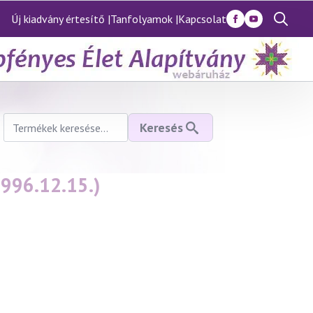
Új kiadvány értesítő |
Tanfolyamok |
Kapcsolat
Search
for:
Keresés
Keresés
a
következőre:
1996.12.15.)