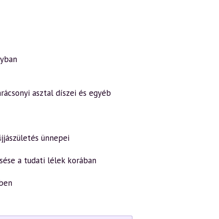
nyban
arácsonyi asztal díszei és egyéb
újjászületés ünnepei
esése a tudati lélek korában
kben