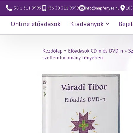
+36 1 311 9999
+36 30 311 9999
info@napfenyes.hu
1053
Online előadások
Kiadványok
Beje
Kezdőlap
»
Előadások CD-n és DVD-n
»
S
szellemtudomány fényében
Váradi Tibor előadás
(012)