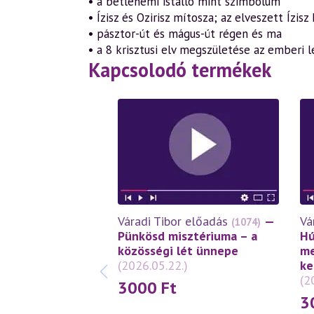
• a betlehemi istálló mint szimbólum
• Ízisz és Ozirisz mítosza; az elveszett Ízis
• pásztor-út és mágus-út régen és ma
• a 8 krisztusi elv megszületése az emberi 
Kapcsolodó termékek
Váradi Tibor előadás
—
Vá
(1074)
Pünkösd misztériuma – a
Hú
közösségi lét ünnepe
me
(2026.05.22.)
ke
(2
3000
Ft
3