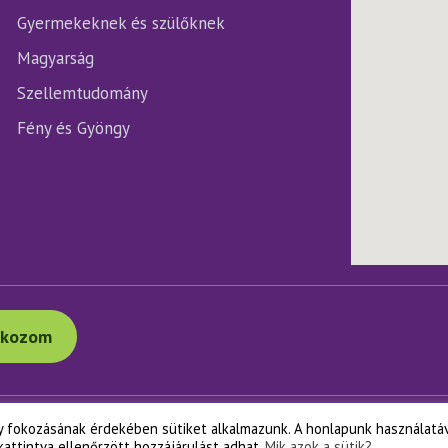
Gyermekeknek és szülőknek
Magyarság
Szellemtudomány
Fény és Gyöngy
tkozom
y fokozásának érdekében sütiket alkalmazunk. A honlapunk használatá
+36 1 311 9999
+36 30 311 9999
info@napfenyes.hu
105
kattintva ellenőrzött hozzájárulást adhat.
Mik azok a sütik?