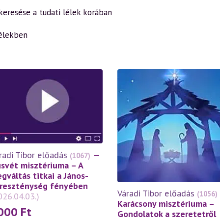
z keresése a tudati lélek korában
lélekben
radi Tibor előadás
—
(1067)
svét misztériuma – A
gváltás titkai a János-
reszténység fényében
Váradi Tibor előadás
(1056)
026.04.03.)
Karácsony misztériuma –
000
Ft
Gondolatok a szeretetről