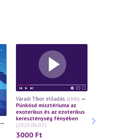
Váradi Tibor előa
Váradi Tibor előadás
—
(1042)
A Mennybemenet
Pünkösd misztériuma az
misztériuma az e
exoterikus és az ezoterikus
kereszténység f
kereszténység fényében
—
(2025.05.29.)
(2025.06.07.)
3000
Ft
3000
Ft