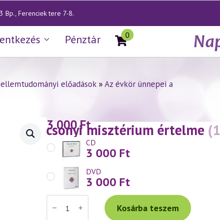
 Bp., Ferenciek tere 7-8.
0
lentkezés
Pénztár
zellemtudományi előadások
»
Az évkör ünnepei a
3 000
Ft
— A karácsonyi misztérium értelme
(
CD
3 000
Ft
DVD
3 000
Ft
Váradi
Tibor
Kosárba teszem
előadás