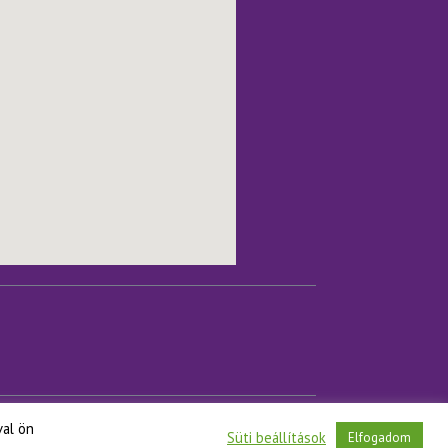
val ön
3 Bp., Ferenciek tere 7-8.
Süti beállítások
Elfogadom