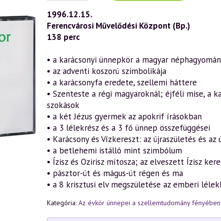
(012)
—
1996.12.15.
A
Ferencvárosi Művelődési Központ (Bp.)
karácsonyi
misztérium
138 perc
értelme
(1996.12.15.)
mennyiség
• a karácsonyi ünnepkör a magyar néphagyomá
• az adventi koszorú szimbolikája
• a karácsonyfa eredete, szellemi háttere
• Szenteste a régi magyaroknál; éjféli mise, a k
szokások
• a két Jézus gyermek az apokrif írásokban
• a 3 lélekrész és a 3 fő ünnep összefüggései
• Karácsony és Vízkereszt: az újraszületés és az 
• a betlehemi istálló mint szimbólum
• Ízisz és Ozirisz mítosza; az elveszett Ízisz ker
• pásztor-út és mágus-út régen és ma
• a 8 krisztusi elv megszületése az emberi léle
Kategória:
Az évkör ünnepei a szellemtudomány fényében