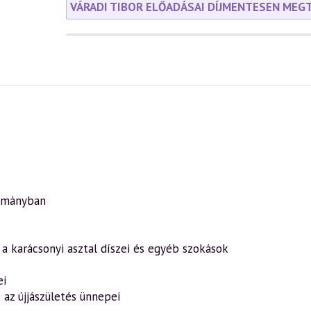
VÁRADI TIBOR ELŐADÁSAI DÍJMENTESEN MEG
yományban
 a karácsonyi asztal díszei és egyéb szokások
ei
s az újjászületés ünnepei