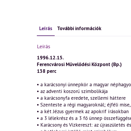
Leírás
További információk
Leírás
1996.12.15.
Ferencvárosi Művelődési Központ (Bp.)
138 perc
• a karácsonyi ünnepkör a magyar néphag
• az adventi koszorú szimbolikája
• a karácsonyfa eredete, szellemi háttere
• Szenteste a régi magyaroknál; éjféli mise,
• a két Jézus gyermek az apokrif írásokban
• a 3 lélekrész és a 3 fő ünnep összefüggés
• Karácsony és Vízkereszt: az újraszületés é