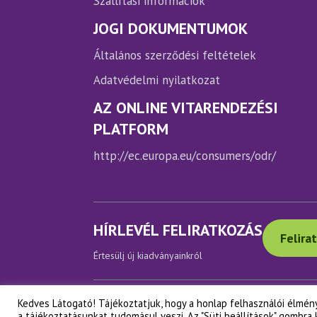
Szállítási információk
JOGI DOKUMENTUMOK
Általános szerződési feltételek
Adatvédelmi nyilatkozat
AZ ONLINE VITARENDEZÉSI
PLATFORM
http://ec.europa.eu/consumers/odr/
HÍRLEVÉL FELIRATKOZÁS
Felira
Értesülj új kiadványainkról
Kedves Látogató! Tájékoztatjuk, hogy a honlap felhasználói élmén
Copyright © Napfényes Élet Alapítvány
a tájékoztatásunkat tudomásul veszi. Az "Süti beállítások" gombra 