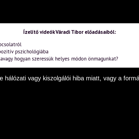
Ízelítő videók Váradi Tibor előadásaiból:
pcsolatról
ozitív pszichológiába
– avagy hogyan szeressük helyes módon önmagunkat?
e hálózati vagy kiszolgálói hiba miatt, vagy a fo