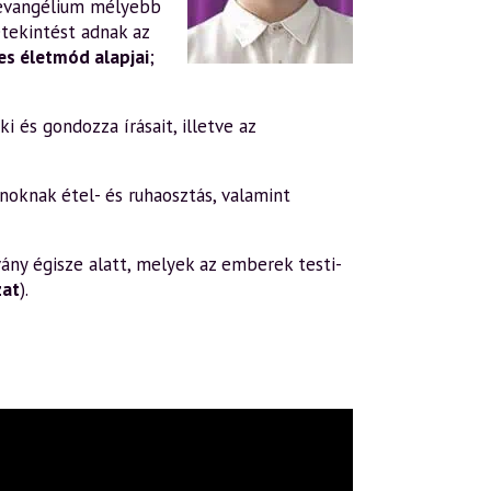
evangélium mélyebb
tekintést adnak az
s életmód alapjai
;
i és gondozza írásait, illetve az
oknak étel- és ruhaosztás, valamint
ány égisze alatt, melyek az emberek testi-
zat
).