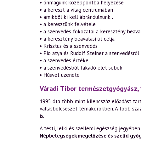
• önmagunk középpontba helyezése
• a kereszt a világ centrumában
• amikből ki kell ábrándulnunk…
• a keresztünk felvétele
• a szenvedés fokozatai a keresztény beava
• a keresztény beavatási út célja
• Krisztus és a szenvedés
• Pio atya és Rudolf Steiner a szenvedésről
• a szenvedés értéke
• a szenvedésből fakadó élet-sebek
• Húsvét üzenete
Váradi Tibor természetgyógyász, 
1995 óta több mint kilencszáz előadást tart
vallásbölcsészet témakörökben. A több szá
is.
A testi, lelki és szellemi egészség jegyéb
Népbetegségek megelőzése és szelíd gyó