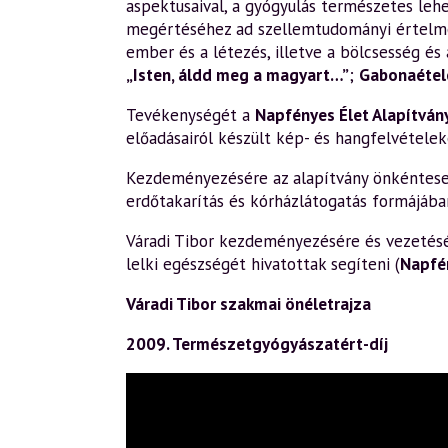
aspektusaival, a gyógyulás természetes leh
megértéséhez ad szellemtudományi értelm
ember és a létezés, illetve a bölcsesség és 
„Isten, áldd meg a magyart…”
;
Gabonaétele
Tevékenységét a
Napfényes Élet Alapítván
előadásairól készült kép- és hangfelvételek
Kezdeményezésére az alapítvány önkéntesek 
erdőtakarítás és kórházlátogatás formájába
Váradi Tibor kezdeményezésére és vezetésév
lelki egészségét hivatottak segíteni (
Napfé
Váradi Tibor szakmai önéletrajza
2009. Természetgyógyászatért-díj