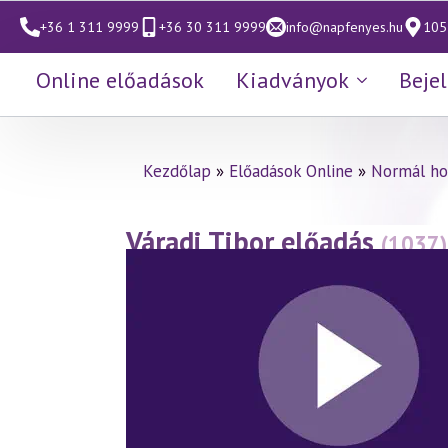
+36 1 311 9999
+36 30 311 9999
info@napfenyes.hu
1053
Online előadások
Kiadványok
Beje
Kezdőlap
»
Előadások Online
»
Normál ho
Váradi Tibor előadás
(1037)
kereszténység fényében
(