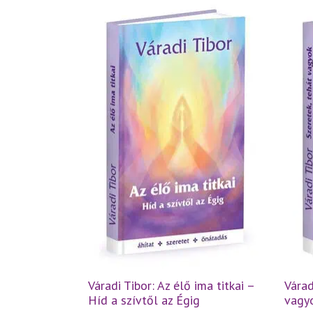
Váradi Tibor: Az élő ima titkai –
Várad
Híd a szívtől az Égig
vagyo