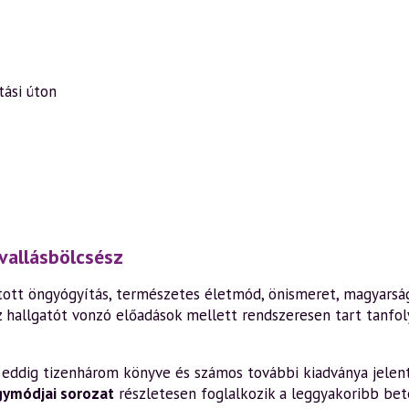
tási úton
vallásbölcsész
ott öngyógyítás, természetes életmód, önismeret, magyarság,
z hallgatót vonzó előadások mellett rendszeresen tart tanfo
en eddig tizenhárom könyve és számos további kiadványa jelen
gymódjai sorozat
részletesen foglalkozik a leggyakoribb bete