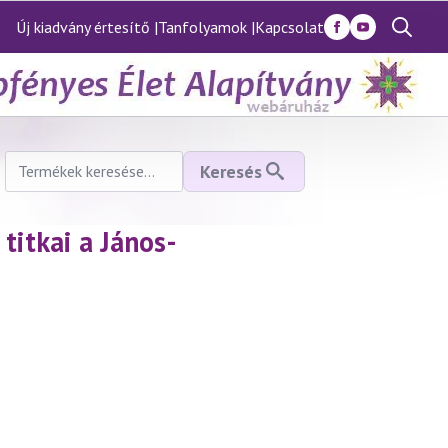
Új kiadvány értesítő |
Tanfolyamok |
Kapcsolat
Search
for:
Keresés
Keresés
a
következőre:
titkai a János-