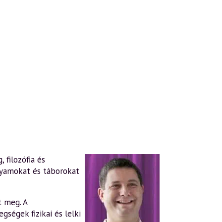
 filozófia és
lyamokat és táborokat
t meg. A
gségek fizikai és lelki