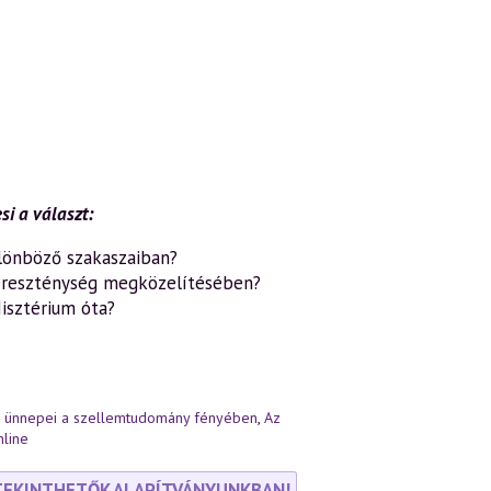
si a választ:
ülönböző szakaszaiban?
kereszténység megközelítésében?
Misztérium óta?
r ünnepei a szellemtudomány fényében
,
Az
line
TEKINTHETŐK ALAPÍTVÁNYUNKBAN!