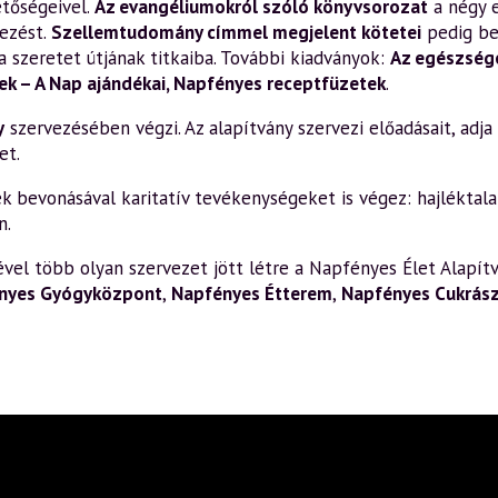
etőségeivel.
Az evangéliumokról szóló könyvsorozat
a négy 
ezést.
Szellemtudomány címmel megjelent kötetei
pedig be
a szeretet útjának titkaiba. További kiadványok:
Az egészsége
k – A Nap ajándékai
,
Napfényes receptfüzetek
.
y
szervezésében végzi. Az alapítvány szervezi előadásait, adja k
et.
bevonásával karitatív tevékenységeket is végez: hajléktalan
n.
el több olyan szervezet jött létre a Napfényes Élet Alapítv
nyes Gyógyközpont
,
Napfényes Étterem
,
Napfényes Cukrás