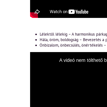
Lélektől lélekig – A harmonikus párka
Hála, öröm, boldogság – Bevezetés a p
Önbizalom, önbecsülés, önértékelés 
This
A videó nem tölthető b
is
a
modal
window.