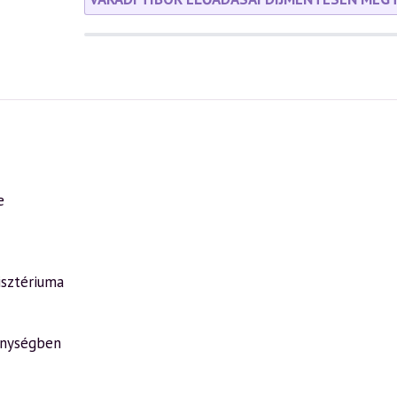
e
isztériuma
énységben