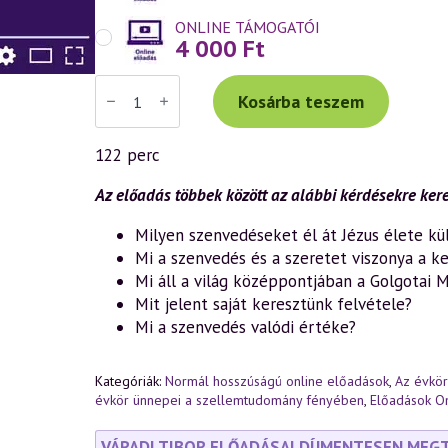
ONLINE TÁMOGATÓI
4 000
Ft
Váradi
Tibor
Kosárba teszem
előadás
(1037)
—
122 perc
Húsvét
misztériuma
–
Az előadás többek között az alábbi kérdésekre kere
A
szenvedés
Milyen szenvedéseket él át Jézus élete k
titkai
Mi a szenvedés és a szeretet viszonya a 
a
János-
Mi áll a világ középpontjában a Golgotai 
kereszténység
Mit jelent saját keresztünk felvétele?
fényében
(2025.04.18.)
Mi a szenvedés valódi értéke?
mennyiség
Kategóriák:
Normál hosszúságú online előadások
,
Az évkö
évkör ünnepei a szellemtudomány fényében
,
Előadások On
VÁRADI TIBOR ELŐADÁSAI DÍJMENTESEN MEG