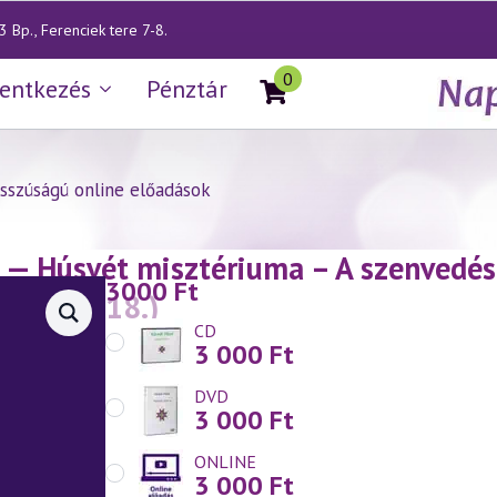
 Bp., Ferenciek tere 7-8.
0
lentkezés
Pénztár
sszúságú online előadások
— Húsvét misztériuma – A szenvedés 
3000
Ft
2025.04.18.)
CD
3 000
Ft
DVD
3 000
Ft
ONLINE
3 000
Ft