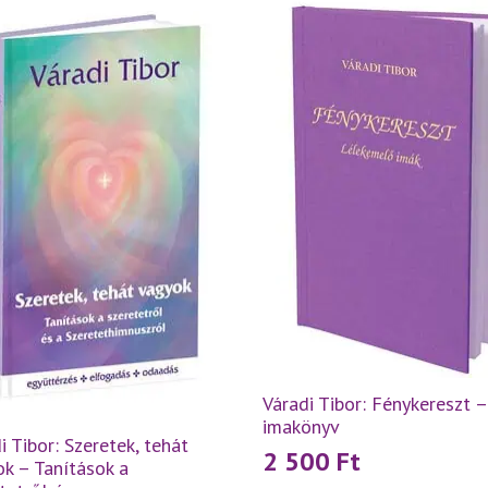
Váradi Tibor: Fénykereszt –
imakönyv
i Tibor: Szeretek, tehát
2 500
Ft
k – Tanítások a