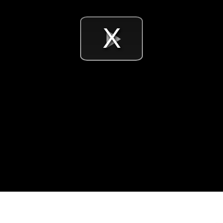
Videó
lejátsz