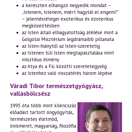
a kereszten elhangzó negyedik mondat –
„Istenem, Istenem, miért hagytál el engem?”
– jelentésrétegei exoterikus és ezoterikus
megközelítésben
az Isten általi elhagyatottság átélése mint a
Golgotai Misztérium legdrámaibb pillanata
az Isten-hiánytól az Isten-szeretetig
az Istenen túli Isten megtapasztalása mint
misztikus élmény
az Atya és a Fiú közötti szeretetegység
az Istenhez való visszatérés három lépése
Váradi Tibor természetgyógyász,
vallásbölcsész
1995 óta több mint kilencszáz
előadást tartott öngyógyítás,
természetes életmód,
önismeret, magyarság, filozófia