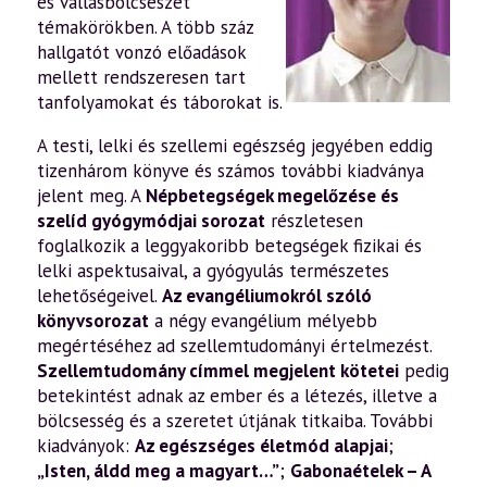
és vallásbölcsészet
témakörökben. A több száz
hallgatót vonzó előadások
mellett rendszeresen tart
tanfolyamokat és táborokat is.
A testi, lelki és szellemi egészség jegyében eddig
tizenhárom könyve és számos további kiadványa
jelent meg. A
Népbetegségek megelőzése és
szelíd gyógymódjai sorozat
részletesen
foglalkozik a leggyakoribb betegségek fizikai és
lelki aspektusaival, a gyógyulás természetes
lehetőségeivel.
Az evangéliumokról szóló
könyvsorozat
a négy evangélium mélyebb
megértéséhez ad szellemtudományi értelmezést.
Szellemtudomány címmel megjelent kötetei
pedig
betekintést adnak az ember és a létezés, illetve a
bölcsesség és a szeretet útjának titkaiba. További
kiadványok:
Az egészséges életmód alapjai
;
„Isten, áldd meg a magyart…”
;
Gabonaételek – A