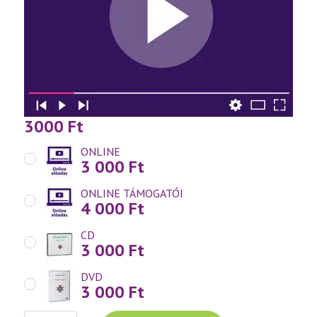
3000
Ft
ONLINE
3 000
Ft
ONLINE TÁMOGATÓI
4 000
Ft
CD
3 000
Ft
DVD
3 000
Ft
Váradi