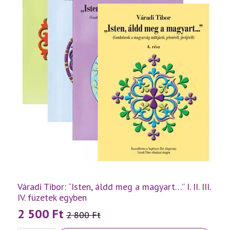
Váradi Tibor: “Isten, áldd meg a magyart…” I. II. III.
IV. füzetek egyben
2 500
Ft
2 800
Ft
Original
Current