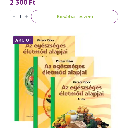
2 300
Ft
Váradi
Kosárba teszem
Tibor:
Népbetegségek
megelőzése
és
szelíd
gyógymódjai
AKCIÓ!
III.
rész
mennyiség