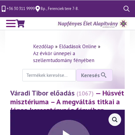
+36 30 311 9999
Bp., Ferenciek tere 7-8.
Search
for:
Kezdőlap
»
Előadások Online
»
Az évkör ünnepei a
szellemtudomány fényében
Keresés
Keresés
a
következőre:
Váradi Tibor előadás
— Húsvét
(1067)
misztériuma – A megváltás titkai a
János-kereszténység fényében
(2026.04.03.)