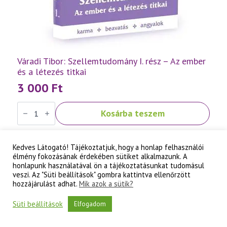
Váradi Tibor: Szellemtudomány I. rész – Az ember
és a létezés titkai
3 000
Ft
Váradi
Kosárba teszem
Tibor:
Szellemtudomány
I.
rész
-
Kedves Látogató! Tájékoztatjuk, hogy a honlap felhasználói
Az
élmény fokozásának érdekében sütiket alkalmazunk. A
ember
honlapunk használatával ön a tájékoztatásunkat tudomásul
és
veszi. Az "Süti beállítások" gombra kattintva ellenőrzött
a
hozzájárulást adhat.
Mik azok a sütik?
létezés
titkai
mennyiség
Süti beállítások
Elfogadom