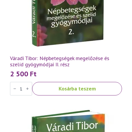
Váradi Tibor: Népbetegségek megelőzése és
szelíd gyógymódjai II. rész
2 500
Ft
Váradi
Kosárba teszem
Tibor:
Népbetegségek
megelőzése
és
szelíd
gyógymódjai
II.
rész
mennyiség