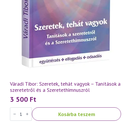
Váradi Tibor: Szeretek, tehát vagyok – Tanítások a
szeretetről és a Szeretethimnuszról
3 500
Ft
Váradi
Kosárba teszem
Tibor:
Szeretek,
tehát
vagyok