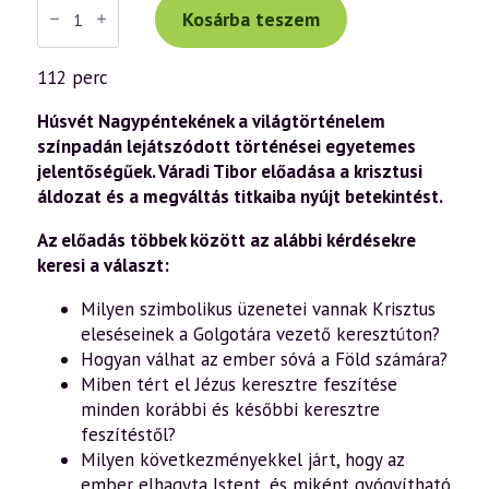
Tibor
Kosárba teszem
előadás
(1067)
—
112 perc
Húsvét
misztériuma
–
Húsvét Nagypéntekének a világtörténelem
A
színpadán lejátszódott történései egyetemes
megváltás
jelentőségűek. Váradi Tibor előadása a krisztusi
titkai
a
áldozat és a megváltás titkaiba nyújt betekintést.
János-
kereszténység
Az előadás többek között az alábbi kérdésekre
fényében
(2026.04.03.)
keresi a választ:
mennyiség
Milyen szimbolikus üzenetei vannak Krisztus
eleséseinek a Golgotára vezető keresztúton?
Hogyan válhat az ember sóvá a Föld számára?
Miben tért el Jézus keresztre feszítése
minden korábbi és későbbi keresztre
feszítéstől?
Milyen következményekkel járt, hogy az
ember elhagyta Istent, és miként gyógyítható