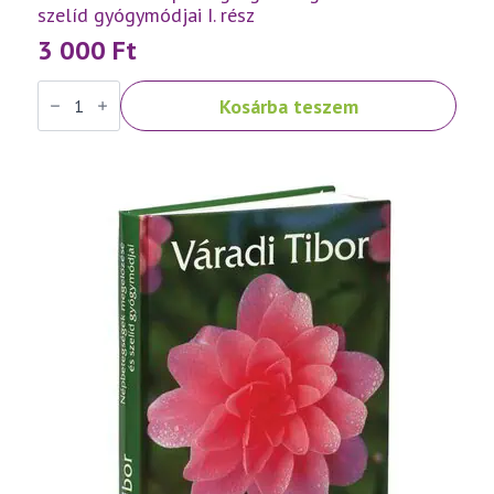
szelíd gyógymódjai I. rész
3 000
Ft
Váradi
Kosárba teszem
Tibor:
Népbetegségek
megelőzése
és
szelíd
gyógymódjai
I.
rész
mennyiség