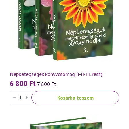
Népbetegségek könyvcsomag (I-II-III. rész)
6 800
Ft
7 800
Ft
Original
Current
Népbetegségek
price
price
Kosárba teszem
könyvcsomag
was:
is:
(I-
II-
7
6
III.
rész)
800 Ft.
800 Ft.
mennyiség