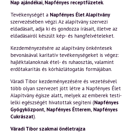
Nap ajándékai
,
Napfényes receptfüzetek
.
Tevékenységét a
Napfényes Élet Alapítvány
szervezésében végzi. Az alapítvány szervezi
előadásait, adja ki és gondozza írásait, illetve az
előadásairól készült kép- és hangfelvételeket.
Kezdeményezésére az alapítvány önkéntesek
bevonásával karitatív tevékenységeket is végez:
hajléktalanoknak étel- és ruhaosztás, valamint
erdőtakarítás és kórházlátogatás formájában.
Váradi Tibor kezdeményezésére és vezetésével
több olyan szervezet jött létre a Napfényes Élet
Alapítvány égisze alatt, melyek az emberek testi-
lelki egészségét hivatottak segíteni (
Napfényes
Gyógyközpont
,
Napfényes Étterem
,
Napfényes
Cukrászat
).
Váradi Tibor szakmai önéletrajza