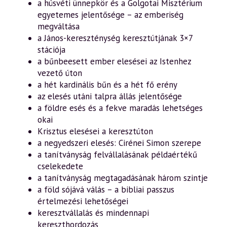
a húsvéti ünnepkör és a Golgotai Misztérium
egyetemes jelentősége – az emberiség
megváltása
a János-kereszténység keresztútjának 3×7
stációja
a bűnbeesett ember elesései az Istenhez
vezető úton
a hét kardinális bűn és a hét fő erény
az elesés utáni talpra állás jelentősége
a földre esés és a fekve maradás lehetséges
okai
Krisztus elesései a keresztúton
a negyedszeri elesés: Cirénei Simon szerepe
a tanítványság felvállalásának példaértékű
cselekedete
a tanítványság megtagadásának három szintje
a föld sójává válás – a bibliai passzus
értelmezési lehetőségei
keresztvállalás és mindennapi
kereszthordozás