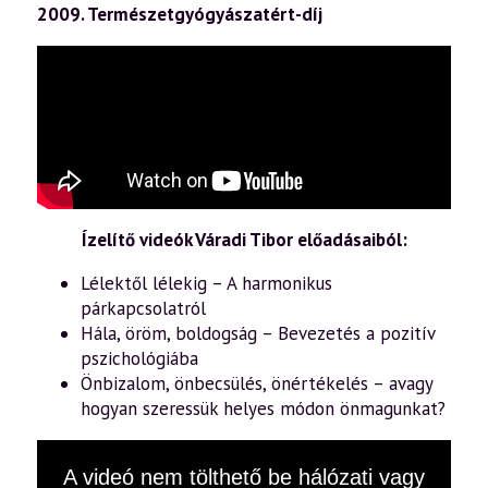
2009. Természetgyógyászatért-díj
Ízelítő videók Váradi Tibor előadásaiból:
Lélektől lélekig – A harmonikus
párkapcsolatról
Hála, öröm, boldogság – Bevezetés a pozitív
pszichológiába
Önbizalom, önbecsülés, önértékelés – avagy
hogyan szeressük helyes módon önmagunkat?
This
A videó nem tölthető be hálózati vagy
is