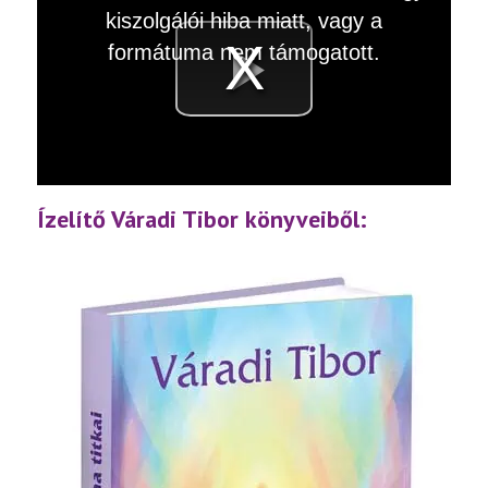
a
kiszolgálói hiba miatt, vagy a
modal
window.
formátuma nem támogatott.
Videó
lejátsz
Ízelítő Váradi Tibor könyveiből: