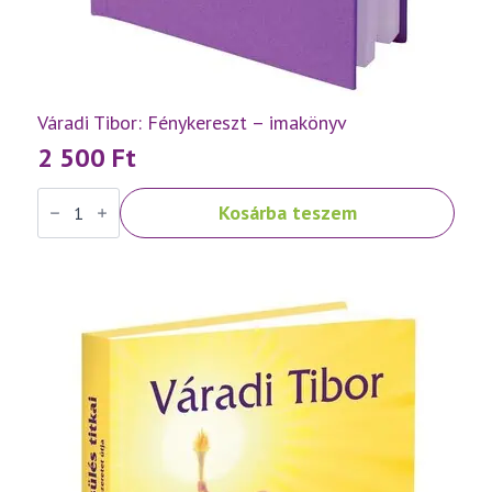
Váradi Tibor: Fénykereszt – imakönyv
2 500
Ft
Váradi
Kosárba teszem
Tibor:
Fénykereszt
–
imakönyv
mennyiség