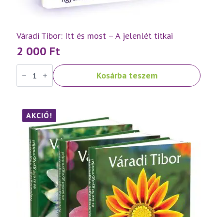
Váradi Tibor: Itt és most – A jelenlét titkai
2 000
Ft
Váradi
Kosárba teszem
Tibor:
Itt
és
most
–
A
AKCIÓ!
jelenlét
titkai
mennyiség