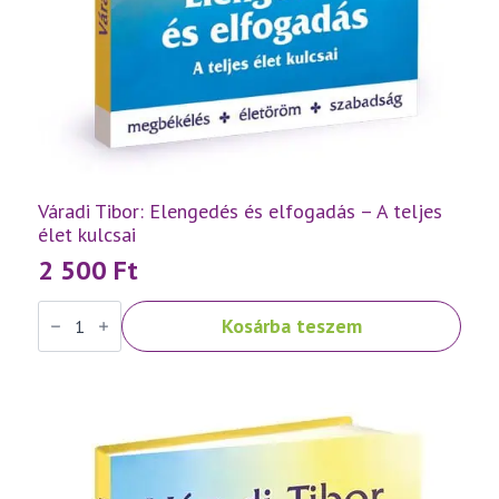
Váradi Tibor: Elengedés és elfogadás – A teljes
élet kulcsai
2 500
Ft
Váradi
Kosárba teszem
Tibor:
Elengedés
és
elfogadás
–
A
teljes
élet
kulcsai
mennyiség