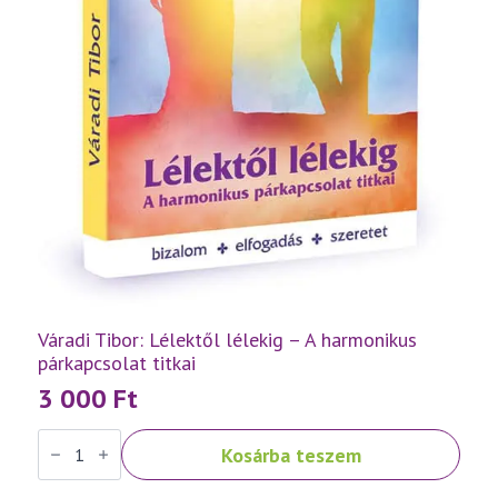
Váradi Tibor: Lélektől lélekig – A harmonikus
párkapcsolat titkai
3 000
Ft
Váradi
Kosárba teszem
Tibor:
Lélektől
lélekig