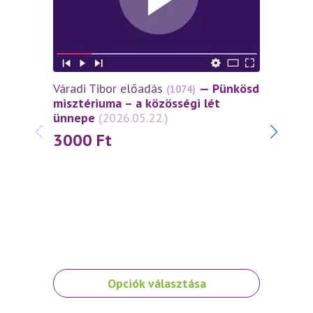
Váradi Tibor előadás
— Pünkösd
Várad
(1074)
misztériuma – a közösségi lét
miszt
ünnepe
(2026.05.22.)
János
(2026
3000
Ft
30
Ennek
Ennek
Opciók választása
a
a
terméknek
termé