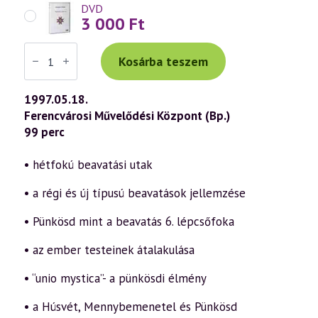
DVD
3 000
Ft
Váradi
Tibor
Kosárba teszem
előadás
(028)
—
1997.05.18.
Pünkösd
Ferencvárosi Művelődési Központ (Bp.)
misztériuma
(1997.05.18.)
99 perc
mennyiség
• hétfokú beavatási utak
• a régi és új típusú beavatások jellemzése
• Pünkösd mint a beavatás 6. lépcsőfoka
• az ember testeinek átalakulása
• “unio mystica”- a pünkösdi élmény
• a Húsvét, Mennybemenetel és Pünkösd