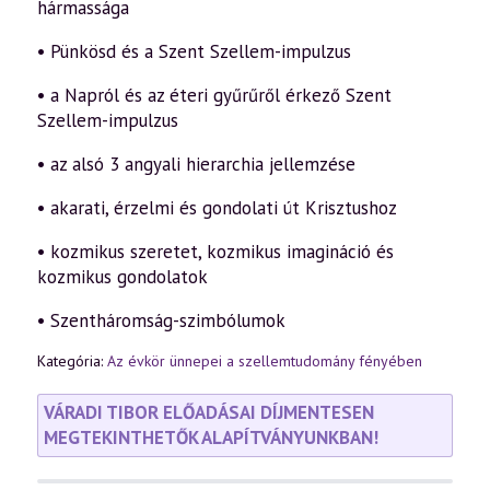
hármassága
• Pünkösd és a Szent Szellem-impulzus
• a Napról és az éteri gyűrűről érkező Szent
Szellem-impulzus
• az alsó 3 angyali hierarchia jellemzése
• akarati, érzelmi és gondolati út Krisztushoz
• kozmikus szeretet, kozmikus imagináció és
kozmikus gondolatok
• Szentháromság-szimbólumok
Kategória:
Az évkör ünnepei a szellemtudomány fényében
VÁRADI TIBOR ELŐADÁSAI DÍJMENTESEN
MEGTEKINTHETŐK ALAPÍTVÁNYUNKBAN!