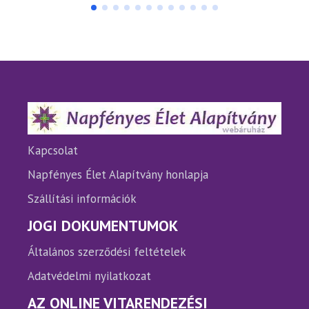
több
több
variációja
variáci
van.
van.
A
A
változatok
változ
a
a
termékoldalon
termé
választhatók
válasz
ki
ki
Kapcsolat
Napfényes Élet Alapítvány honlapja
Szállítási információk
JOGI DOKUMENTUMOK
Általános szerződési feltételek
Adatvédelmi nyilatkozat
AZ ONLINE VITARENDEZÉSI