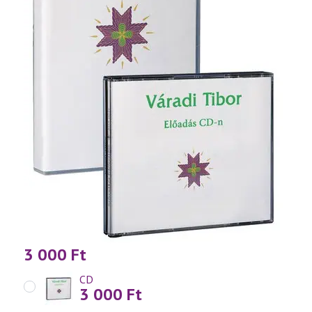
3 000
Ft
CD
3 000
Ft