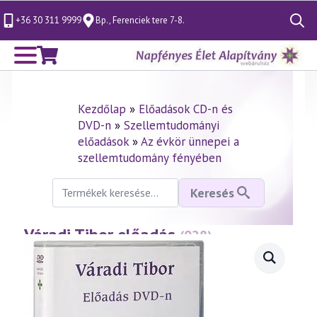
+36 30 311 9999
Bp., Ferenciek tere 7-8.
Search
for:
Kezdőlap
»
Előadások CD-n és
DVD-n
»
Szellemtudományi
előadások
»
Az évkör ünnepei a
szellemtudomány fényében
Keresés
Keresés
a
következőre:
Váradi Tibor előadás
—
(028)
Pünkösd misztériuma
(1997.05.18.)