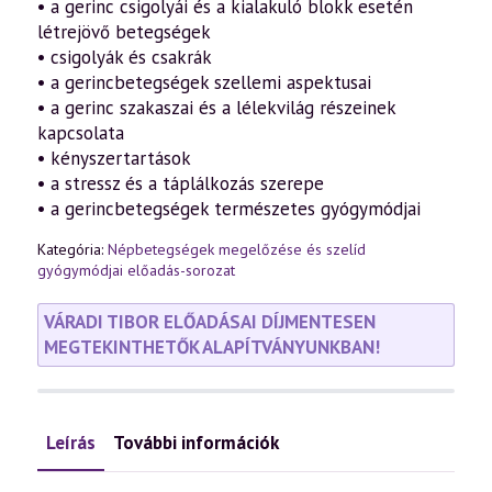
• a gerinc csigolyái és a kialakuló blokk esetén
mennyiség
létrejövő betegségek
• csigolyák és csakrák
• a gerincbetegségek szellemi aspektusai
• a gerinc szakaszai és a lélekvilág részeinek
kapcsolata
• kényszertartások
• a stressz és a táplálkozás szerepe
• a gerincbetegségek természetes gyógymódjai
Kategória:
Népbetegségek megelőzése és szelíd
gyógymódjai előadás-sorozat
VÁRADI TIBOR ELŐADÁSAI DÍJMENTESEN
MEGTEKINTHETŐK ALAPÍTVÁNYUNKBAN!
Leírás
További információk