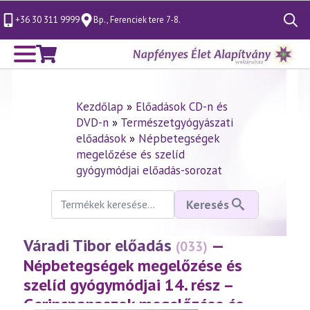
+36 30 311 9999
Bp., Ferenciek tere 7-8.
Search
for:
Kezdőlap
»
Előadások CD-n és
DVD-n
»
Természetgyógyászati
előadások
»
Népbetegségek
megelőzése és szelíd
gyógymódjai előadás-sorozat
Keresés
Keresés
a
következőre:
Váradi Tibor előadás
—
(033)
Népbetegségek megelőzése és
szelíd gyógymódjai 14. rész –
Gerincpanaszok megelőzése és