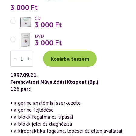
3 000
Ft
CD
3 000
Ft
DVD
3 000
Ft
Váradi
Tibor
Kosárba teszem
előadás
(033)
—
1997.09.21.
Népbetegségek
Ferencvárosi Művelődési Központ (Bp.)
megelőzése
és
126 perc
szelíd
gyógymódjai
14.
• a gerinc anatómiai szerkezete
rész
• a gerinc fejlődése
–
Gerincpanaszok
• a blokk fogalma és típusai
megelőzése
• a blokk jelei és diagnózisa
és
gyógyítása
• a kiropraktika fogalma, lépései és ellenjavallatai
(1997.09.21.)