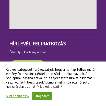
HÍRLEVÉL FELIRATKOZÁS
Értesülj új kiadványainkról
Feliratkozom
Kedves Látogató! Tájékoztatjuk, hogy a honlap felhasználói
élmény fokozásának érdekében sütiket alkalmazunk. A
honlapunk használatával ön a tájékoztatásunkat tudomásul
veszi. Az "Süti beállítások" gombra kattintva ellenőrzött
hozzájárulást adhat.
Mik azok a sütik?
Copyright © Napfényes Élet Alapítvány
Süti beállítások
Elfogadom