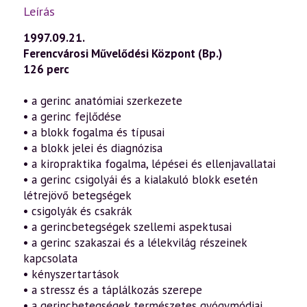
Leírás
1997.09.21.
Ferencvárosi Művelődési Központ (Bp.)
126 perc
• a gerinc anatómiai szerkezete
• a gerinc fejlődése
• a blokk fogalma és típusai
• a blokk jelei és diagnózisa
• a kiropraktika fogalma, lépései és ellenjavallatai
• a gerinc csigolyái és a kialakuló blokk esetén
létrejövő betegségek
• csigolyák és csakrák
• a gerincbetegségek szellemi aspektusai
• a gerinc szakaszai és a lélekvilág részeinek
kapcsolata
• kényszertartások
• a stressz és a táplálkozás szerepe
• a gerincbetegségek természetes gyógymódjai