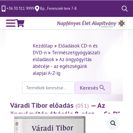
+36 30 311 9999
Bp., Ferenciek tere 7-8.
Search
for:
Kezdőlap
»
Előadások CD-n és
DVD-n
»
Természetgyógyászati
előadások
»
Az öngyógyítás
ábécéje - az egészségünk
alapjai A-Z-ig
Keresés
Keresés
a
következőre:
Váradi Tibor előadás
— Az
(051)
öngyógyítás ábécéje 8. rész – „Cs-D”
(1998.02.20.)