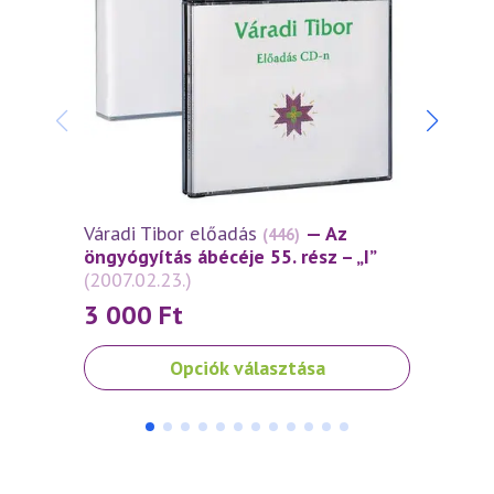
Váradi Tibor előadás
— Az
Várad
(446)
öngyógyítás ábécéje 55. rész – „I”
öngyó
(2007.02.23.)
(2006
3 000
Ft
3 0
Ennek
Ennek
Opciók választása
a
a
terméknek
termé
több
több
variációja
variáci
van.
van.