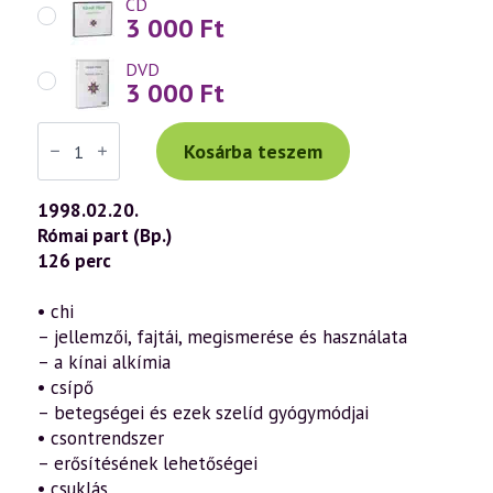
CD
3 000
Ft
DVD
3 000
Ft
Váradi
Tibor
Kosárba teszem
előadás
(051)
—
1998.02.20.
Az
Római part (Bp.)
öngyógyítás
ábécéje
126 perc
8.
rész
–
• chi
„Cs-
– jellemzői, fajtái, megismerése és használata
D”
(1998.02.20.)
– a kínai alkímia
mennyiség
• csípő
– betegségei és ezek szelíd gyógymódjai
• csontrendszer
– erősítésének lehetőségei
• csuklás