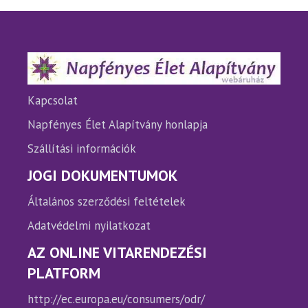
A
A
változatok
változ
a
a
termékoldalon
termé
választhatók
válasz
ki
ki
Kapcsolat
Napfényes Élet Alapítvány honlapja
Szállítási információk
JOGI DOKUMENTUMOK
Általános szerződési feltételek
Adatvédelmi nyilatkozat
AZ ONLINE VITARENDEZÉSI
PLATFORM
http://ec.europa.eu/consumers/odr/