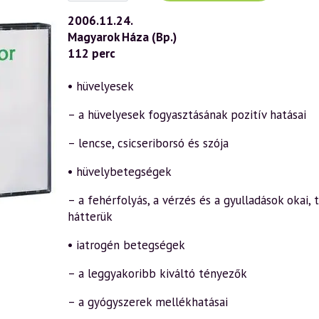
(433)
—
2006.11.24.
Az
Magyarok Háza (Bp.)
öngyógyítás
ábécéje
112 perc
54.
rész
–
• hüvelyesek
„H-
I”
– a hüvelyesek fogyasztásának pozitív hatásai
(2006.11.24.)
mennyiség
– lencse, csicseriborsó és szója
• hüvelybetegségek
– a fehérfolyás, a vérzés és a gyulladások okai,
hátterük
• iatrogén betegségek
– a leggyakoribb kiváltó tényezők
– a gyógyszerek mellékhatásai