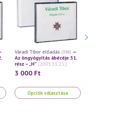
—
Váradi Tibor előadás
—
Váradi Tibor előa
(398)
.
Az öngyógyítás ábécéje 51.
Az öngyógyítás á
rész – „H”
(2005.11.25.)
rész – „H”
(2005.0
3 000
Ft
3 000
Ft
Ennek
Ennek
Opciók választása
Opciók vála
a
a
terméknek
terméknek
több
több
variációja
variációja
van.
van.