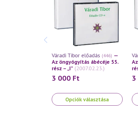
Váradi Tibor előadás
—
Vá
(446)
Az öngyógyítás ábécéje 55.
Az
rész – „I”
(2007.02.23.)
ré
3 000
Ft
3
Ennek
En
Opciók választása
a
a
terméknek
te
több
tö
variációja
var
van.
van