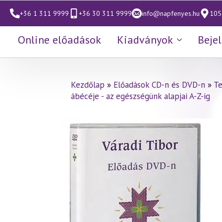
+36 1 311 9999
+36 30 311 9999
info@napfenyes.hu
1053
Online előadások
Kiadványok
Beje
Kezdőlap
»
Előadások CD-n és DVD-n
»
Te
ábécéje - az egészségünk alapjai A-Z-ig
Váradi Tibor előadás
(433)