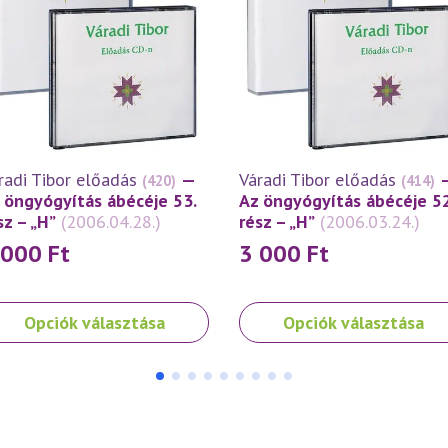
radi Tibor előadás
—
Váradi Tibor előadás
(420)
(414)
 öngyógyítás ábécéje 53.
Az öngyógyítás ábécéje 52
sz – „H”
(2006.04.28.)
rész – „H”
(2006.03.24.)
 000
Ft
3 000
Ft
nek
Ennek
Opciók választása
Opciók választása
a
rméknek
terméknek
bb
több
iációja
variációja
.
van.