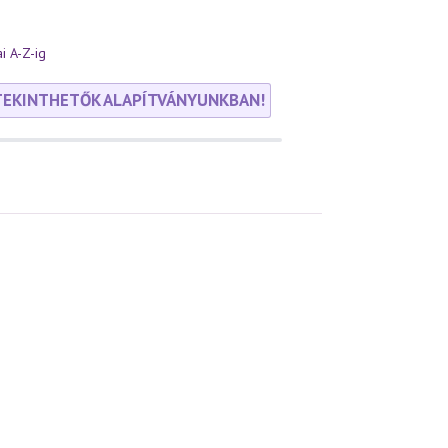
i A-Z-ig
TEKINTHETŐK ALAPÍTVÁNYUNKBAN!