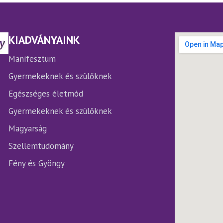
A
ltozatok
változatok
a
rmékoldalon
termékoldalon
KIADVÁNYAINK
laszthatók
választhatók
ki
Manifesztum
Gyermekeknek és szülőknek
Egészséges életmód
Gyermekeknek és szülőknek
Magyarság
Szellemtudomány
Fény és Gyöngy