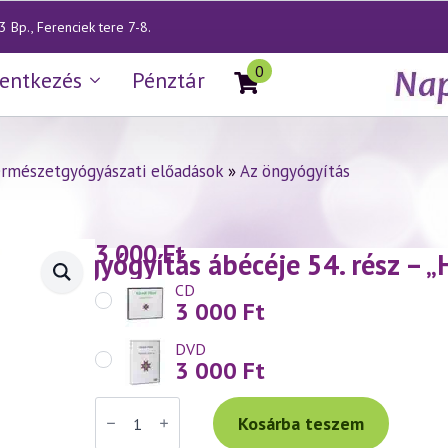
 Bp., Ferenciek tere 7-8.
0
lentkezés
Pénztár
rmészetgyógyászati előadások
»
Az öngyógyítás
3 000
Ft
— Az öngyógyítás ábécéje 54. rész – „H
CD
3 000
Ft
DVD
3 000
Ft
Váradi
Tibor
Kosárba teszem
előadás