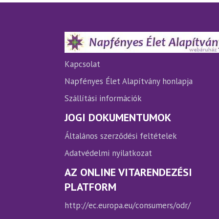
A
A
változatok
vá
a
a
termékoldalon
te
választhatók
vá
ki
ki
Kapcsolat
Napfényes Élet Alapítvány honlapja
Szállítási információk
JOGI DOKUMENTUMOK
Általános szerződési feltételek
Adatvédelmi nyilatkozat
AZ ONLINE VITARENDEZÉSI
PLATFORM
http://ec.europa.eu/consumers/odr/