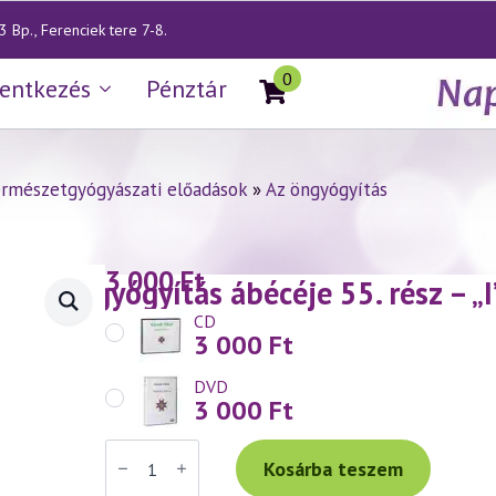
 Bp., Ferenciek tere 7-8.
0
lentkezés
Pénztár
rmészetgyógyászati előadások
»
Az öngyógyítás
3 000
Ft
— Az öngyógyítás ábécéje 55. rész – „I
CD
3 000
Ft
DVD
3 000
Ft
Váradi
Tibor
Kosárba teszem
előadás