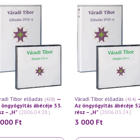
radi Tibor előadás
—
Váradi Tibor előadás
(420)
(414)
 öngyógyítás ábécéje 53.
Az öngyógyítás ábécéje 52
sz – „H”
(2006.04.28.)
rész – „H”
(2006.03.24.)
 000
Ft
3 000
Ft