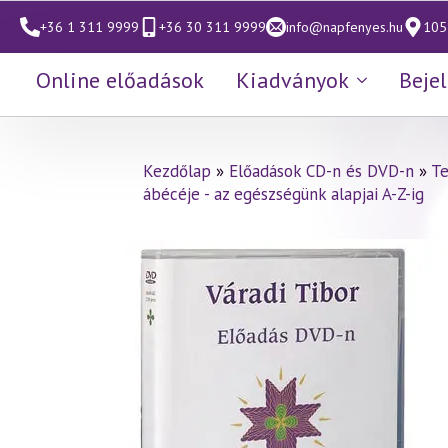
+36 1 311 9999
+36 30 311 9999
info@napfenyes.hu
1053
Online előadások
Kiadványok
Beje
Kezdőlap
»
Előadások CD-n és DVD-n
»
Te
ábécéje - az egészségünk alapjai A-Z-ig
Váradi Tibor előadás
(446)