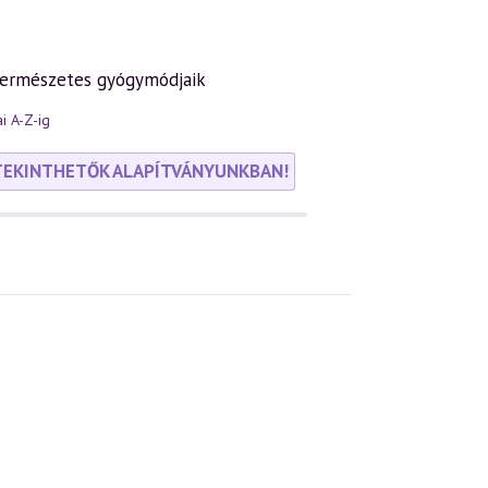
 természetes gyógymódjaik
i A-Z-ig
TEKINTHETŐK ALAPÍTVÁNYUNKBAN!