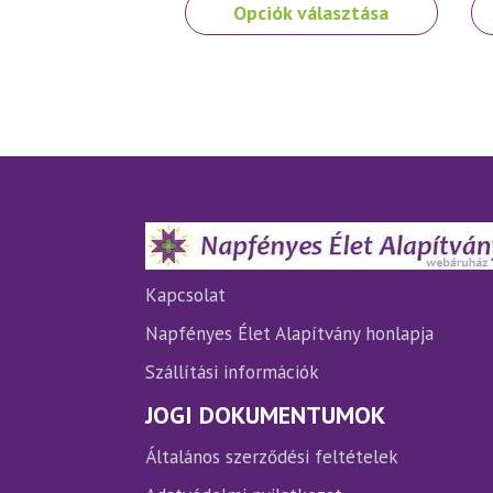
Ennek
En
Opciók választása
a
a
terméknek
te
több
tö
variációja
var
van.
van
A
A
változatok
vá
a
a
termékoldalon
te
választhatók
vá
ki
ki
Kapcsolat
Napfényes Élet Alapítvány honlapja
Szállítási információk
JOGI DOKUMENTUMOK
Általános szerződési feltételek