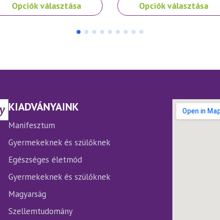
nek
Ennek
Opciók választása
Opciók választása
a
rméknek
terméknek
bb
több
iációja
variációja
.
van.
A
ltozatok
változatok
a
rmékoldalon
termékoldalon
KIADVÁNYAINK
laszthatók
választhatók
ki
Manifesztum
Gyermekeknek és szülőknek
Egészséges életmód
Gyermekeknek és szülőknek
Magyarság
Szellemtudomány