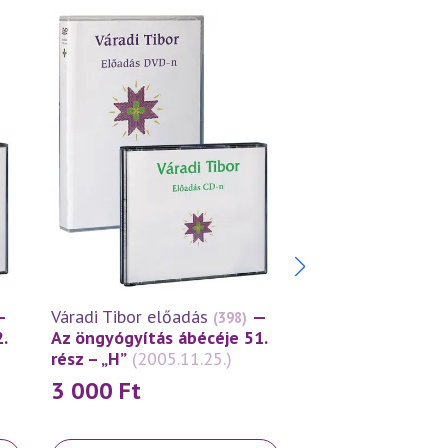
—
Váradi Tibor előadás
—
Váradi Tibor előa
(398)
.
Az öngyógyítás ábécéje 51.
Az öngyógyítás á
rész – „H”
(2005.11.25.)
rész – „H”
(2005.0
3 000
Ft
3 000
Ft