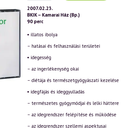
(446)
—
2007.02.23.
Az
BKIK – Kamarai Ház (Bp.)
öngyógyítás
ábécéje
90 perc
55.
rész
–
• illatos ibolya
„I”
(2007.02.23.)
– hatásai és felhasználási területei
mennyiség
• idegesség
– az ingerlékenység okai
– diétája és természetgyógyászati kezelése
• idegfájás és ideggyulladás
– természetes gyógymódjai és lelki háttere
– az idegrendszer felépítése és működése
– az idegrendszer szellemi aspektusai