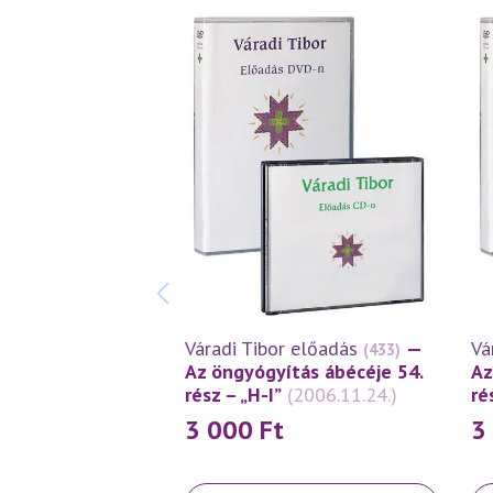
Váradi Tibor előadás
—
Vá
(433)
Az öngyógyítás ábécéje 54.
Az
rész – „H-I”
(2006.11.24.)
ré
3 000
Ft
3