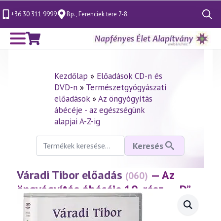
+36 30 311 9999
Bp., Ferenciek tere 7-8.
Search
for:
Kezdőlap
»
Előadások CD-n és
DVD-n
»
Természetgyógyászati
előadások
»
Az öngyógyítás
ábécéje - az egészségünk
alapjai A-Z-ig
Keresés
Keresés
a
következőre:
Váradi Tibor előadás
— Az
(060)
öngyógyítás ábécéje 10. rész – „D”
(1998.04.24.)