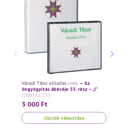
Váradi Tibor előadás
— Az
Várad
(446)
öngyógyítás ábécéje 55. rész – „I”
öngyó
(2007.02.23.)
(2006
3 000
Ft
3 0
Ennek
Ennek
Opciók választása
a
a