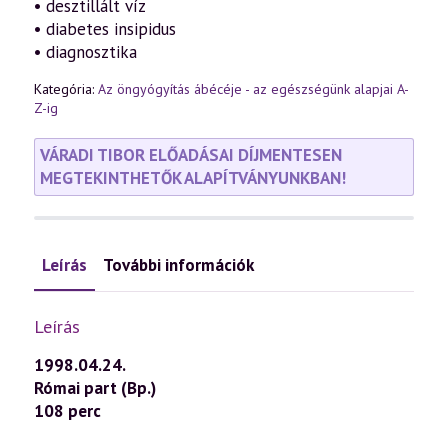
• desztillált víz
• diabetes insipidus
• diagnosztika
Kategória:
Az öngyógyítás ábécéje - az egészségünk alapjai A-
Z-ig
VÁRADI TIBOR ELŐADÁSAI DÍJMENTESEN
MEGTEKINTHETŐK ALAPÍTVÁNYUNKBAN!
Leírás
További információk
Leírás
1998.04.24.
Római part (Bp.)
108 perc