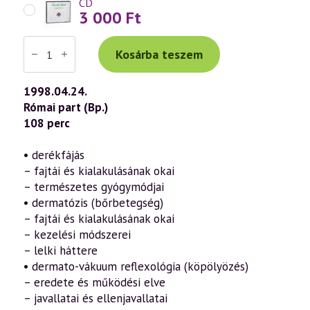
CD
3 000
Ft
Váradi
Tibor
Kosárba teszem
előadás
(060)
—
1998.04.24.
Az
Római part (Bp.)
öngyógyítás
ábécéje
108 perc
10.
rész
–
• derékfájás
„D”
– fajtái és kialakulásának okai
(1998.04.24.)
mennyiség
– természetes gyógymódjai
• dermatózis (bőrbetegség)
– fajtái és kialakulásának okai
– kezelési módszerei
– lelki háttere
• dermato-vákuum reflexológia (köpölyözés)
– eredete és működési elve
– javallatai és ellenjavallatai