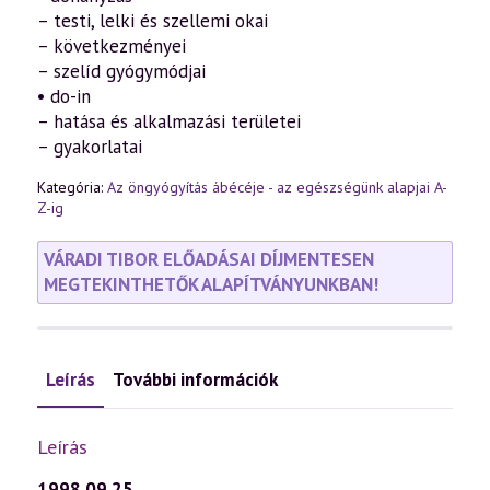
– testi, lelki és szellemi okai
– következményei
– szelíd gyógymódjai
• do-in
– hatása és alkalmazási területei
– gyakorlatai
Kategória:
Az öngyógyítás ábécéje - az egészségünk alapjai A-
Z-ig
VÁRADI TIBOR ELŐADÁSAI DÍJMENTESEN
MEGTEKINTHETŐK ALAPÍTVÁNYUNKBAN!
Leírás
További információk
Leírás
1998.09.25.