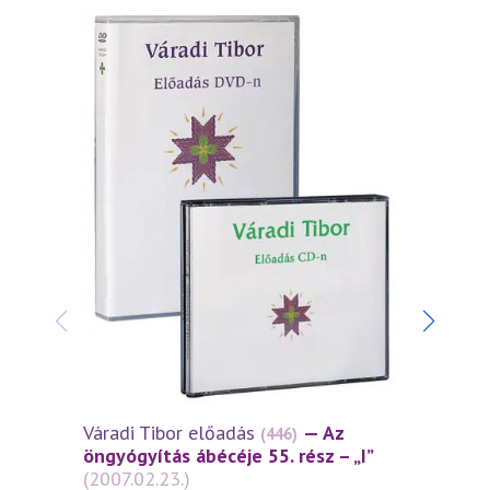
Váradi Tibor előadás
— Az
Várad
(446)
öngyógyítás ábécéje 55. rész – „I”
öngyó
(2007.02.23.)
(2006