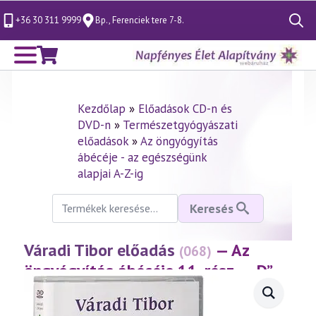
+36 30 311 9999
Bp., Ferenciek tere 7-8.
Search
for:
Kezdőlap
»
Előadások CD-n és
DVD-n
»
Természetgyógyászati
előadások
»
Az öngyógyítás
ábécéje - az egészségünk
alapjai A-Z-ig
Keresés
Keresés
a
következőre:
Váradi Tibor előadás
— Az
(068)
öngyógyítás ábécéje 11. rész – „D”
(1998.09.25.)