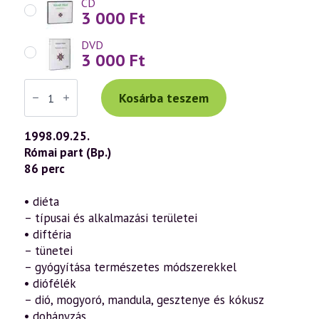
CD
3 000
Ft
DVD
3 000
Ft
Váradi
Tibor
Kosárba teszem
előadás
(068)
—
1998.09.25.
Az
Római part (Bp.)
öngyógyítás
ábécéje
86 perc
11.
rész
–
• diéta
„D”
– típusai és alkalmazási területei
(1998.09.25.)
mennyiség
• diftéria
– tünetei
– gyógyítása természetes módszerekkel
• diófélék
– dió, mogyoró, mandula, gesztenye és kókusz
• dohányzás