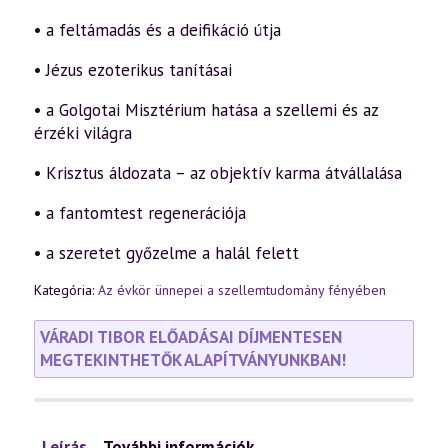
• a feltámadás és a deifikáció útja
• Jézus ezoterikus tanításai
• a Golgotai Misztérium hatása a szellemi és az
érzéki világra
• Krisztus áldozata – az objektív karma átvállalása
• a fantomtest regenerációja
• a szeretet győzelme a halál felett
Kategória:
Az évkör ünnepei a szellemtudomány fényében
VÁRADI TIBOR ELŐADÁSAI DÍJMENTESEN
MEGTEKINTHETŐK ALAPÍTVÁNYUNKBAN!
Leírás
További információk