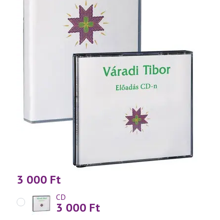
3 000
Ft
CD
3 000
Ft