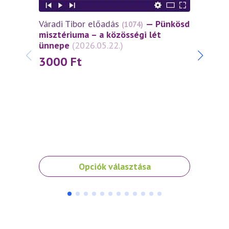
Váradi Tibor előadás
— Pünkösd
Várad
(1074)
misztériuma – a közösségi lét
miszt
ünnepe
(2026.05.22.)
János
(2026
3000
Ft
30
Ennek
Ennek
Opciók választása
a
a
terméknek
termé
több
több
variációja
variáci
van.
van.