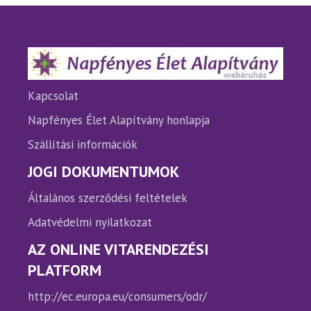
A
A
változatok
változ
a
a
termékoldalon
termé
választhatók
válasz
ki
ki
Kapcsolat
Napfényes Élet Alapítvány honlapja
Szállítási információk
JOGI DOKUMENTUMOK
Általános szerződési feltételek
Adatvédelmi nyilatkozat
AZ ONLINE VITARENDEZÉSI
PLATFORM
http://ec.europa.eu/consumers/odr/