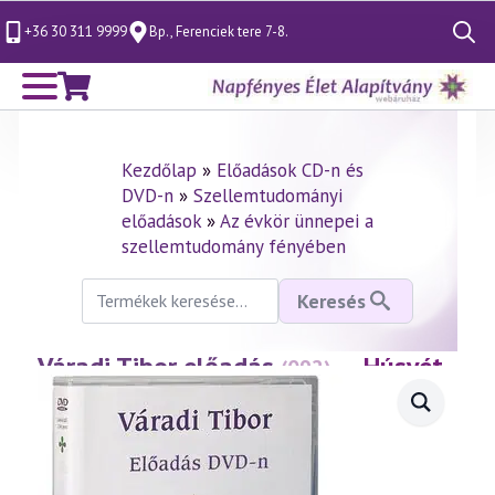
+36 30 311 9999
Bp., Ferenciek tere 7-8.
Search
for:
Kezdőlap
»
Előadások CD-n és
DVD-n
»
Szellemtudományi
előadások
»
Az évkör ünnepei a
szellemtudomány fényében
Keresés
Keresés
a
következőre:
Váradi Tibor előadás
— Húsvét
(092)
misztériuma
(1999.03.12.)