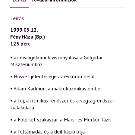
Leírás
1999.03.12.
Fény Háza (Bp.)
125 perc
• az evangéliumok viszonyulása a Golgotai
Misztériumhoz
• Húsvét jelentősége az évkörön belül
• Adam Kadmon, a makrokozmikus ember
• a fej, a ritmikus rendszer és a végtagrendszer
kialakulása
• a Föld-lét szakaszai: a Mars- és Merkúr-fázis
• a feltámadás és a deifikáció útja