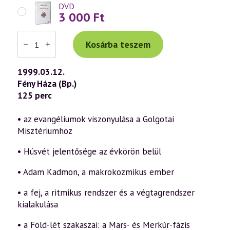
DVD
3 000
Ft
Váradi
Tibor
Kosárba teszem
előadás
(092)
—
1999.03.12.
Húsvét
Fény Háza (Bp.)
misztériuma
(1999.03.12.)
125 perc
mennyiség
• az evangéliumok viszonyulása a Golgotai
Misztériumhoz
• Húsvét jelentősége az évkörön belül
• Adam Kadmon, a makrokozmikus ember
• a fej, a ritmikus rendszer és a végtagrendszer
kialakulása
• a Föld-lét szakaszai: a Mars- és Merkúr-fázis