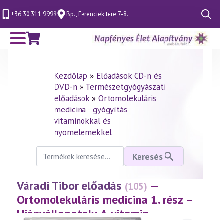
+36 30 311 9999
Bp., Ferenciek tere 7-8.
Search
for:
Kezdőlap
»
Előadások CD-n és
DVD-n
»
Természetgyógyászati
előadások
»
Ortomolekuláris
medicina - gyógyítás
vitaminokkal és
nyomelemekkel
Keresés
Keresés
a
következőre:
Váradi Tibor előadás
—
(105)
Ortomolekuláris medicina 1. rész –
Hiányállapotok; A-vitamin