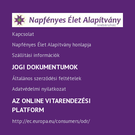
változatok
változ
a
a
termékoldalon
termé
választhatók
válasz
ki
ki
Kapcsolat
Napfényes Élet Alapítvány honlapja
Szállítási információk
JOGI DOKUMENTUMOK
Általános szerződési feltételek
Adatvédelmi nyilatkozat
AZ ONLINE VITARENDEZÉSI
PLATFORM
http://ec.europa.eu/consumers/odr/