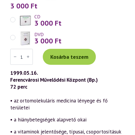
3 000
Ft
CD
3 000
Ft
DVD
3 000
Ft
Váradi
Tibor
Kosárba teszem
előadás
(105)
—
1999.05.16.
Ortomolekuláris
Ferencvárosi Művelődési Központ (Bp.)
medicina
1.
72 perc
rész
–
Hiányállapotok;
• az ortomolekuláris medicina lényege és fő
A-
területei
vitamin
(1999.05.16.)
mennyiség
• a hiánybetegségek alapvető okai
• a vitaminok jelentősége, típusai, csoportosításuk