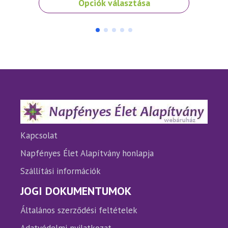
Opciók választása
a
a
terméknek
termé
több
több
variációja
variáci
van.
van.
A
A
változatok
változ
a
a
termékoldalon
termé
választhatók
válasz
ki
ki
Kapcsolat
Napfényes Élet Alapítvány honlapja
Szállítási információk
JOGI DOKUMENTUMOK
Általános szerződési feltételek