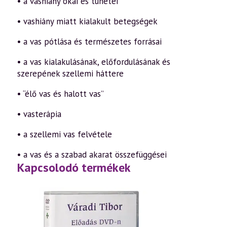
• a vashiány okai és tünetei
• vashiány miatt kialakult betegségek
• a vas pótlása és természetes forrásai
• a vas kialakulásának, előfordulásának és
szerepének szellemi háttere
• “élő vas és halott vas”
• vasterápia
• a szellemi vas felvétele
• a vas és a szabad akarat összefüggései
Kapcsolodó termékek