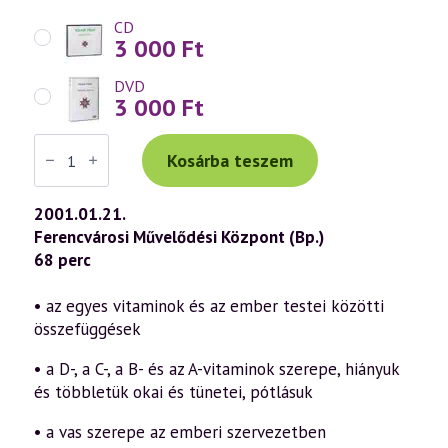
CD
3 000
Ft
DVD
3 000
Ft
Váradi
Tibor
Kosárba teszem
előadás
(180)
—
2001.01.21.
Ortomolekuláris
Ferencvárosi Művelődési Központ (Bp.)
medicina
4.
68 perc
rész
–
Vas
• az egyes vitaminok és az ember testei közötti
(2001.01.21.)
összefüggések
mennyiség
• a D-, a C-, a B- és az A-vitaminok szerepe, hiányuk
és többletük okai és tünetei, pótlásuk
• a vas szerepe az emberi szervezetben