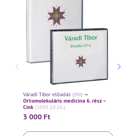
Váradi Tibor előadás
—
Várad
(392)
Ortomolekuláris medicina 6. rész –
Ortom
Cink
(2005.10.16.)
Ezüst
3 000
Ft
3 0
Ennek
Ennek