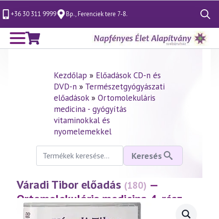
+36 30 311 9999
Bp., Ferenciek tere 7-8.
Search
for:
Kezdőlap
»
Előadások CD-n és
DVD-n
»
Természetgyógyászati
előadások
»
Ortomolekuláris
medicina - gyógyítás
vitaminokkal és
nyomelemekkel
Keresés
Keresés
a
következőre:
Váradi Tibor előadás
—
(180)
Ortomolekuláris medicina 4. rész –
Vas
(2001.01.21.)