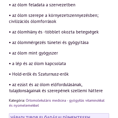
• az ólom feladata a szervezetben
• az ólom szerepe a környezetszennyezésben;
civilizációs ólomforrások
• az ólomhiány és -többlet okozta betegségek
• az ólommérgezés tünetei és gyógyítása
• az ólom mint gyógyszer
• a lép és az ólom kapcsolata
• Hold-erők és Szaturnusz-erők
• az ezüst és az ólom előfordulásának,
tulajdonságainak és szerepének szellemi háttere
Kategória:
Ortomolekuláris medicina - gyógyítás vitaminokkal
és nyomelemekkel
VÁRADI TIBOR ELŐADÁSAI DÍJMENTESEN