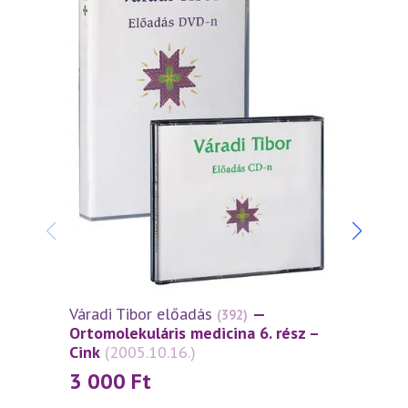
Váradi Tibor előadás
—
Várad
(392)
Ortomolekuláris medicina 6. rész –
Ortom
Cink
(2005.10.16.)
Vas
(
3 000
Ft
3 0