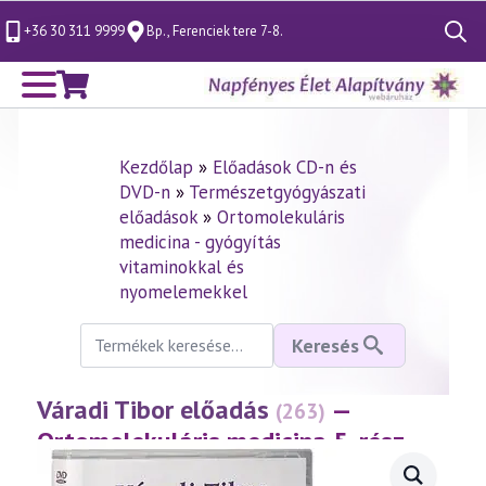
+36 30 311 9999
Bp., Ferenciek tere 7-8.
Search
for:
Kezdőlap
»
Előadások CD-n és
DVD-n
»
Természetgyógyászati
előadások
»
Ortomolekuláris
medicina - gyógyítás
vitaminokkal és
nyomelemekkel
Keresés
Keresés
a
következőre:
Váradi Tibor előadás
—
(263)
Ortomolekuláris medicina 5. rész –
Ezüst, ólom
(2002.10.20.)