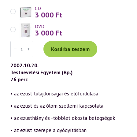
CD
3 000
Ft
DVD
3 000
Ft
Váradi
Tibor
Kosárba teszem
előadás
(263)
—
2002.10.20.
Ortomolekuláris
Testnevelési Egyetem (Bp.)
medicina
5.
76 perc
rész
–
Ezüst,
• az ezüst tulajdonságai és előfordulása
ólom
(2002.10.20.)
• az ezüst és az ólom szellemi kapcsolata
mennyiség
• az ezüsthiány és -többlet okozta betegségek
• az ezüst szerepe a gyógyításban