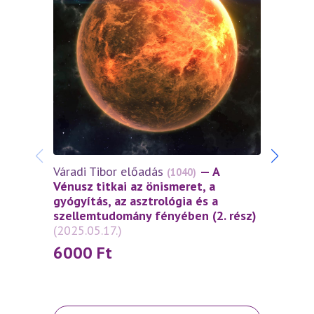
Váradi Tibor előadás
— A
Várad
(1040)
Vénusz titkai az önismeret, a
Vénus
gyógyítás, az asztrológia és a
gyógy
szellemtudomány fényében (2. rész)
szel
(2025.05.17.)
(2025
6000
Ft
60
Ennek
Ennek