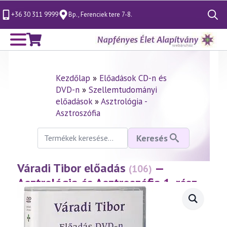
+36 30 311 9999
Bp., Ferenciek tere 7-8.
Search
for:
Kezdőlap
»
Előadások CD-n és
DVD-n
»
Szellemtudományi
előadások
»
Asztrológia -
Asztroszófia
Keresés
Keresés
a
következőre:
Váradi Tibor előadás
—
(106)
Asztrológia és Asztroszófia 1. rész
(1999.05.16.)