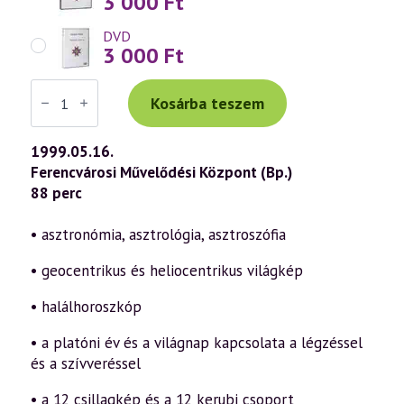
3 000
Ft
DVD
3 000
Ft
Váradi
Tibor
Kosárba teszem
előadás
(106)
—
1999.05.16.
Asztrológia
Ferencvárosi Művelődési Központ (Bp.)
és
Asztroszófia
88 perc
1.
rész
(1999.05.16.)
• asztronómia, asztrológia, asztroszófia
mennyiség
• geocentrikus és heliocentrikus világkép
• halálhoroszkóp
• a platóni év és a világnap kapcsolata a légzéssel
és a szívveréssel
• a 12 csillagkép és a 12 kerubi csoport