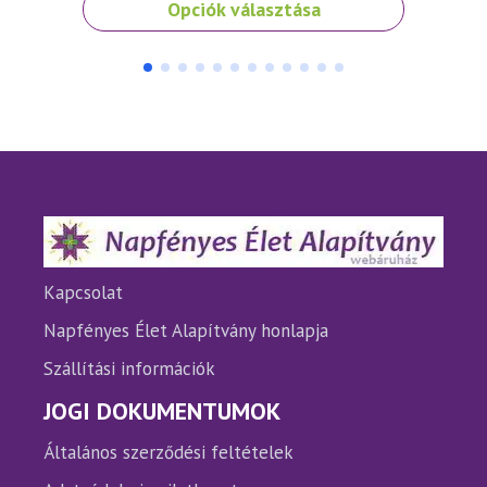
Opciók választása
a
a
terméknek
termé
több
több
variációja
variáci
van.
van.
A
A
változatok
változ
a
a
termékoldalon
termé
választhatók
válasz
ki
ki
Kapcsolat
Napfényes Élet Alapítvány honlapja
Szállítási információk
JOGI DOKUMENTUMOK
Általános szerződési feltételek