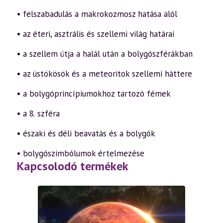
• felszabadulás a makrokozmosz hatása alól
• az éteri, asztrális és szellemi világ határai
• a szellem útja a halál után a bolygószférákban
• az üstökösök és a meteoritok szellemi háttere
• a bolygóprincípiumokhoz tartozó fémek
• a 8. szféra
• északi és déli beavatás és a bolygók
• bolygószimbólumok értelmezése
Kapcsolodó termékek