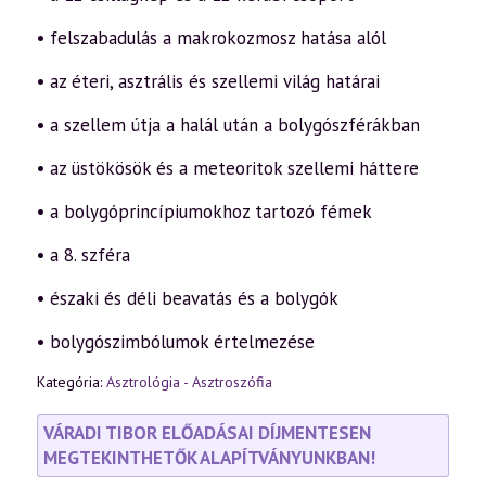
• felszabadulás a makrokozmosz hatása alól
• az éteri, asztrális és szellemi világ határai
• a szellem útja a halál után a bolygószférákban
• az üstökösök és a meteoritok szellemi háttere
• a bolygóprincípiumokhoz tartozó fémek
• a 8. szféra
• északi és déli beavatás és a bolygók
• bolygószimbólumok értelmezése
Kategória:
Asztrológia - Asztroszófia
VÁRADI TIBOR ELŐADÁSAI DÍJMENTESEN
MEGTEKINTHETŐK ALAPÍTVÁNYUNKBAN!