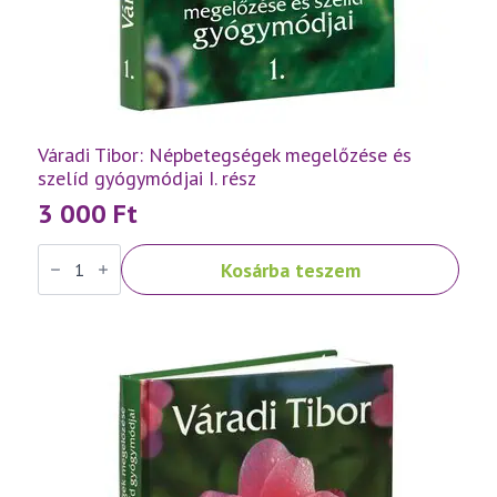
Váradi Tibor: Népbetegségek megelőzése és
szelíd gyógymódjai I. rész
3 000
Ft
Váradi
Kosárba teszem
Tibor:
Népbetegségek
megelőzése
és
szelíd
gyógymódjai
I.
rész
mennyiség