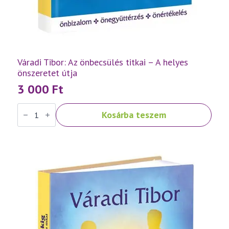
Váradi Tibor: Az önbecsülés titkai – A helyes
önszeretet útja
3 000
Ft
Váradi
Kosárba teszem
Tibor:
Az
önbecsülés
titkai
–
A
helyes
önszeretet
útja
mennyiség