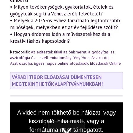
szellemtudomány
• Milyen tevékenységek, gyakorlatok, ételek és
fényében
(2025.02.08.)
gyógyteák segíti a Vénusz-erők felvételét?
mennyiség
• Melyek a 2025-ös évhez társítható legfontosabb
minőségek, melyekben ez az év fejlődésre szólít?
• Hogyan érdemes idén a művészetekhez és a
kreativitáshoz kapcsolódni?
Kategóriák:
Az égitestek titkai az önismeret, a gyógyítás, az
asztrológia és a szellemtudomány fényében
,
Asztrológia -
Asztroszófia
,
Egész napos online előadások
,
Előadások Online
VÁRADI TIBOR ELŐADÁSAI DÍJMENTESEN
MEGTEKINTHETŐK ALAPÍTVÁNYUNKBAN!
This
A videó nem tölthető be hálózati vagy
is
a
kiszolgálói hiba miatt, vagy a
modal
window.
formátuma nem támogatott.