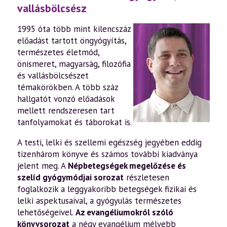
vallásbölcsész
1995 óta több mint kilencszáz
előadást tartott öngyógyítás,
természetes életmód,
önismeret, magyarság, filozófia
és vallásbölcsészet
témakörökben. A több száz
hallgatót vonzó előadások
mellett rendszeresen tart
tanfolyamokat és táborokat is.
A testi, lelki és szellemi egészség jegyében eddig
tizenhárom könyve és számos további kiadványa
jelent meg. A
Népbetegségek megelőzése és
szelíd gyógymódjai sorozat
részletesen
foglalkozik a leggyakoribb betegségek fizikai és
lelki aspektusaival, a gyógyulás természetes
lehetőségeivel.
Az evangéliumokról szóló
könyvsorozat
a négy evangélium mélyebb