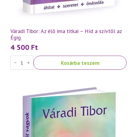
Váradi Tibor: Az élő ima titkai – Híd a szívtől az
Égig
4 500
Ft
Váradi
Kosárba teszem
Tibor:
Az
élő
ima
titkai
–
Híd
a
szívtől
az
Égig
mennyiség