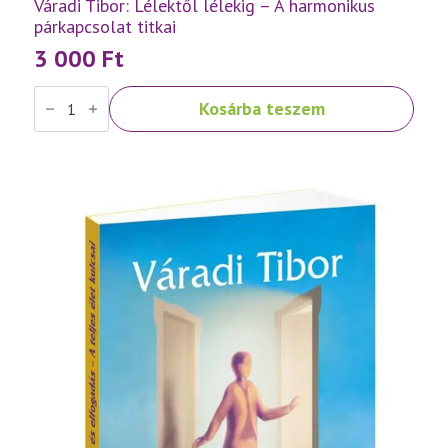
Váradi Tibor: Lélektől lélekig – A harmonikus
párkapcsolat titkai
3 000
Ft
Váradi
Kosárba teszem
Tibor:
Lélektől
lélekig
–
A
harmonikus
párkapcsolat
titkai
mennyiség