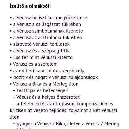
Ízelítő a témákból:
• a Vénusz holisztikus megközelítése
• a Vénusz a csillagászat tükrében
• a Vénusz szimbólumának üzenete
• a Vénusz az asztrológia tükrében
• alapvető vénuszi területek
• a Vénusz és a szépség titka
• Lucifer mint vénuszi kísértő
• Vénusz és a szerelem
• az emberi kapcsolatok végső célja
• pozitív és negatív vénuszi tulajdonságok
• Vénusz a Bika és a Mérleg úton
– testtájak és betegségek
– Vénusz és a helyes önszeretet
– a félelmektől az elfojtáson, kompenzáción és
krízisen át vezető fejlődési folyamat a két vénuszi
úton
– gyógyír a Vénusz / Bika, illetve a Vénusz / Mérleg