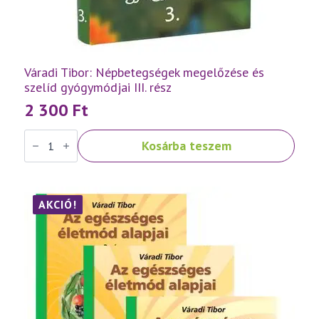
Váradi Tibor: Népbetegségek megelőzése és
szelíd gyógymódjai III. rész
2 300
Ft
Váradi
Kosárba teszem
Tibor:
Népbetegségek
megelőzése
és
szelíd
gyógymódjai
AKCIÓ!
III.
rész
mennyiség