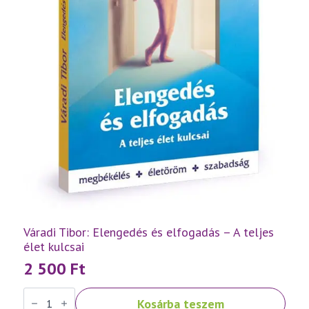
Váradi Tibor: Elengedés és elfogadás – A teljes
élet kulcsai
2 500
Ft
Váradi
Kosárba teszem
Tibor: