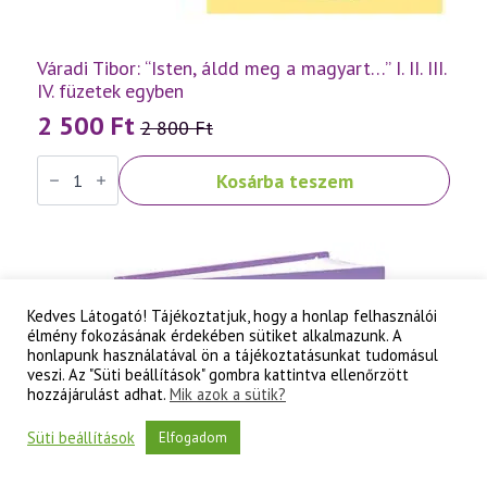
Váradi Tibor: “Isten, áldd meg a magyart…” I. II. III.
IV. füzetek egyben
2 500
Ft
2 800
Ft
Original
Current
Váradi
price
price
Kosárba teszem
Tibor:
was:
is:
"Isten,
áldd
2
2
meg
a
800 Ft.
500 Ft.
magyart..."
I.
II.
Kedves Látogató! Tájékoztatjuk, hogy a honlap felhasználói
III.
élmény fokozásának érdekében sütiket alkalmazunk. A
IV.
füzetek
honlapunk használatával ön a tájékoztatásunkat tudomásul
egyben
veszi. Az "Süti beállítások" gombra kattintva ellenőrzött
mennyiség
hozzájárulást adhat.
Mik azok a sütik?
Süti beállítások
Elfogadom