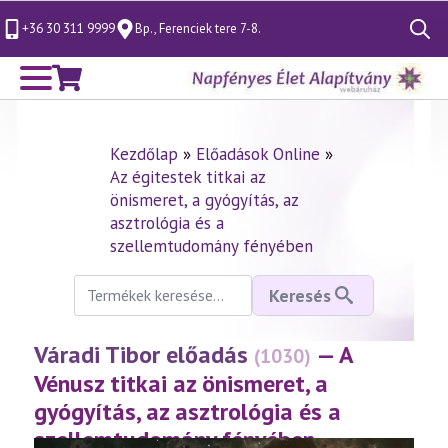
+36 30 311 9999
Bp., Ferenciek tere 7-8.
Search
for:
Kezdőlap
»
Előadások Online
»
Az égitestek titkai az
önismeret, a gyógyítás, az
asztrológia és a
szellemtudomány fényében
Keresés
Keresés
a
következőre:
Váradi Tibor előadás
— A
(1030)
Vénusz titkai az önismeret, a
gyógyítás, az asztrológia és a
szellemtudomány fényében