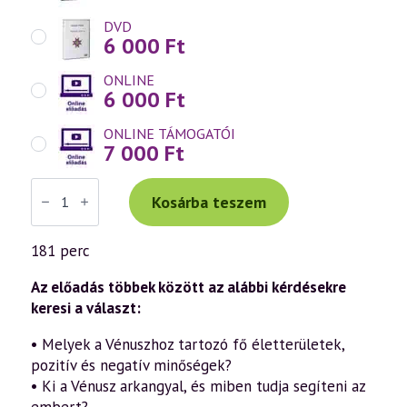
DVD
6 000
Ft
ONLINE
6 000
Ft
ONLINE TÁMOGATÓI
7 000
Ft
Váradi
Tibor
Kosárba teszem
előadás
(1030)
—
181 perc
A
Vénusz
titkai
Az előadás többek között az alábbi kérdésekre
az
keresi a választ:
önismeret,
a
• Melyek a Vénuszhoz tartozó fő életterületek,
gyógyítás,
az
pozitív és negatív minőségek?
asztrológia
• Ki a Vénusz arkangyal, és miben tudja segíteni az
és
a
embert?