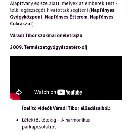
Alapítvány égisze alatt, melyek az emberek testi-
lelki egészségét hivatottak segíteni (
Napfényes
Gyógyközpont
,
Napfényes Étterem
,
Napfényes
Cukrászat
).
Váradi Tibor szakmai önéletrajza
2009. Természetgyógyászatért-díj
Ízelítő videók Váradi Tibor előadásaiból:
Lélektől lélekig – A harmonikus
párkapcsolatról