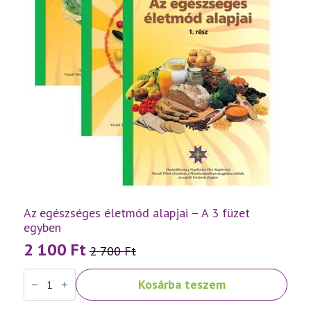
Az egészséges életmód alapjai – A 3 füzet
egyben
2 100
Ft
2 700
Ft
Original
Current
Az
price
price
Kosárba teszem
egészséges
was:
is:
életmód
alapjai