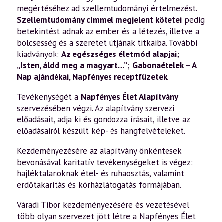
megértéséhez ad szellemtudományi értelmezést.
Szellemtudomány címmel megjelent kötetei
pedig
betekintést adnak az ember és a létezés, illetve a
bölcsesség és a szeretet útjának titkaiba. További
kiadványok:
Az egészséges életmód alapjai
;
„Isten, áldd meg a magyart…”
;
Gabonaételek – A
Nap ajándékai
,
Napfényes receptfüzetek
.
Tevékenységét a
Napfényes Élet Alapítvány
szervezésében végzi. Az alapítvány szervezi
előadásait, adja ki és gondozza írásait, illetve az
előadásairól készült kép- és hangfelvételeket.
Kezdeményezésére az alapítvány önkéntesek
bevonásával karitatív tevékenységeket is végez:
hajléktalanoknak étel- és ruhaosztás, valamint
erdőtakarítás és kórházlátogatás formájában.
Váradi Tibor kezdeményezésére és vezetésével
több olyan szervezet jött létre a Napfényes Élet