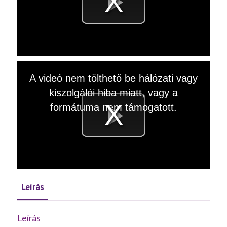
Videó
lejátsz
This
A videó nem tölthető be hálózati vagy
is
a
kiszolgálói hiba miatt, vagy a
modal
window.
formátuma nem támogatott.
Videó
lejátsz
Leírás
Leírás