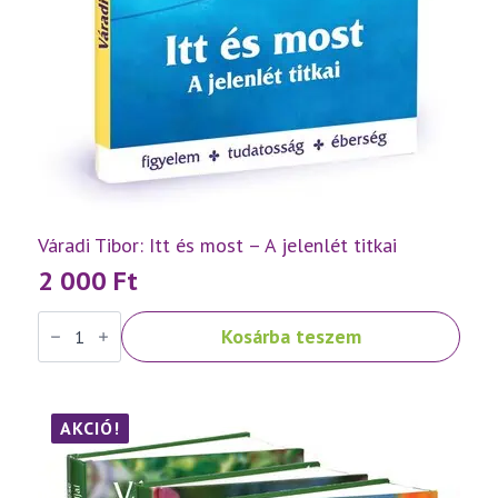
Váradi Tibor: Itt és most – A jelenlét titkai
2 000
Ft
Váradi
Kosárba teszem
Tibor:
Itt
és
most
–
A
AKCIÓ!
jelenlét
titkai
mennyiség