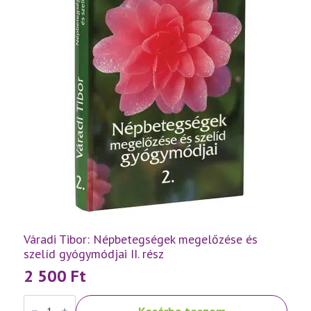
Váradi Tibor: Népbetegségek megelőzése és
szelíd gyógymódjai II. rész
2 500
Ft
Váradi