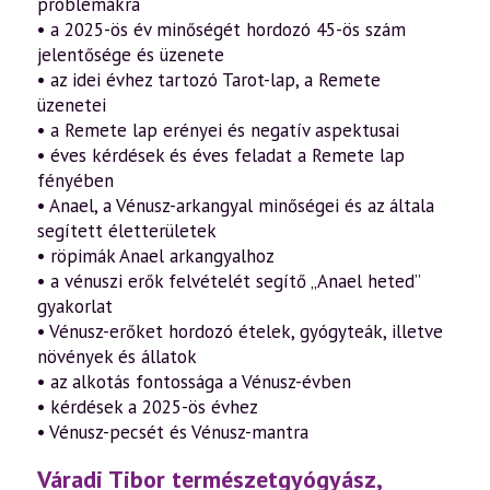
problémákra
• a 2025-ös év minőségét hordozó 45-ös szám
jelentősége és üzenete
• az idei évhez tartozó Tarot-lap, a Remete
üzenetei
• a Remete lap erényei és negatív aspektusai
• éves kérdések és éves feladat a Remete lap
fényében
• Anael, a Vénusz-arkangyal minőségei és az általa
segített életterületek
• röpimák Anael arkangyalhoz
• a vénuszi erők felvételét segítő „Anael heted”
gyakorlat
• Vénusz-erőket hordozó ételek, gyógyteák, illetve
növények és állatok
• az alkotás fontossága a Vénusz-évben
• kérdések a 2025-ös évhez
• Vénusz-pecsét és Vénusz-mantra
Váradi Tibor természetgyógyász,