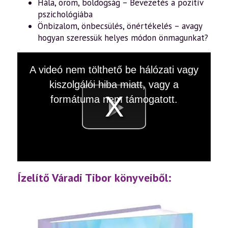
Hála, öröm, boldogság – Bevezetés a pozitív
pszichológiába
Önbizalom, önbecsülés, önértékelés – avagy
hogyan szeressük helyes módon önmagunkat?
This
A videó nem tölthető be hálózati vagy
is
a
kiszolgálói hiba miatt, vagy a
modal
window.
formátuma nem támogatott.
Videó
lejátsz
Ízelítő Váradi Tibor könyveiből: