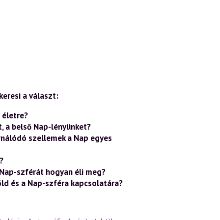
eresi a választ:
 életre?
t, a belső Nap-lényünket?
arnálódó szellemek a Nap egyes
?
a Nap-szférát hogyan éli meg?
ld és a Nap-szféra kapcsolatára?