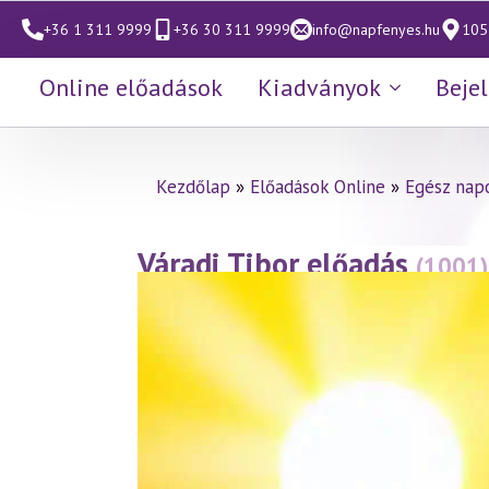
+36 1 311 9999
+36 30 311 9999
info@napfenyes.hu
1053
Online előadások
Kiadványok
Beje
Kezdőlap
»
Előadások Online
»
Egész nap
Váradi Tibor előadás
(1001)
szellemtudomány fényében 