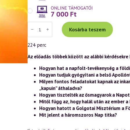
ONLINE TÁMOGATÓI
7 000
Ft
Váradi
Tibor
Kosárba teszem
előadás
(1001)
—
224 perc
A
Nap
titkai
Az előadás többek között az alábbi kérdésekre k
az
önismeret,
Hogyan hat a napfolt-tevékenység a földi
a
Hogyan tudjuk gyógyítani a belső Apollón
gyógyítás,
az
Milyen fontos feladatokat kapnak az ink
asztrológia
„kapuin” áthaladva?
és
a
Hogyan tisztelték az ősmagyarok a Napot
szellemtudomány
Mitől függ az, hogy halál után az ember 
fényében
(2.
Hogyan hatott a Golgotai Misztérium a Fö
rész)
Mit jelent a háromszoros Nap titka?
(2024.03.10.)
mennyiség