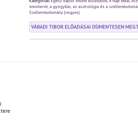
Kategóriák:
Egész napos online előadások
,
A Nap titkai
,
Asz
önismeret, a gyógyítás, az asztrológia és a szellemtudom
Szellemtudomány (vegyes)
VÁRADI TIBOR ELŐADÁSAI DÍJMENTESEN MEG
i
ttere