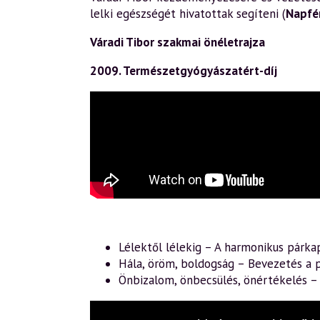
lelki egészségét hivatottak segíteni (
Napfé
Váradi Tibor szakmai önéletrajza
2009. Természetgyógyászatért-díj
Lélektől lélekig – A harmonikus párka
Hála, öröm, boldogság – Bevezetés a p
Önbizalom, önbecsülés, önértékelés 
This