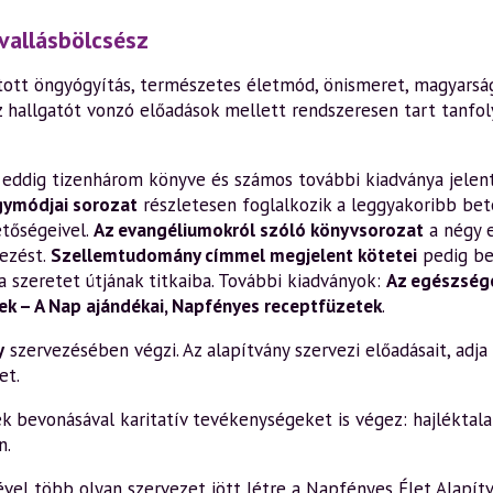
vallásbölcsész
ott öngyógyítás, természetes életmód, önismeret, magyarság,
z hallgatót vonzó előadások mellett rendszeresen tart tanfo
en eddig tizenhárom könyve és számos további kiadványa jelen
gymódjai sorozat
részletesen foglalkozik a leggyakoribb bete
etőségeivel.
Az evangéliumokról szóló könyvsorozat
a négy 
ezést.
Szellemtudomány címmel megjelent kötetei
pedig be
a szeretet útjának titkaiba. További kiadványok:
Az egészsége
k – A Nap ajándékai
,
Napfényes receptfüzetek
.
y
szervezésében végzi. Az alapítvány szervezi előadásait, adja k
et.
bevonásával karitatív tevékenységeket is végez: hajléktalan
n.
el több olyan szervezet jött létre a Napfényes Élet Alapítv