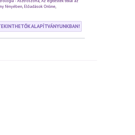
trológia - Asztroszófia
,
Az égitestek titkai az
ány fényében
,
Előadások Online
,
TEKINTHETŐK ALAPÍTVÁNYUNKBAN!