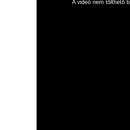
A videó nem tölthető b
is
a
modal
window.