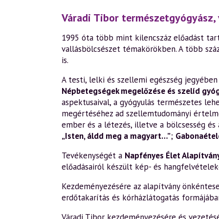
Váradi Tibor természetgyógyász, 
1995 óta több mint kilencszáz előadást tart
vallásbölcsészet témakörökben. A több szá
is.
A testi, lelki és szellemi egészség jegyéb
Népbetegségek megelőzése és szelíd gyó
aspektusaival, a gyógyulás természetes leh
megértéséhez ad szellemtudományi értelm
ember és a létezés, illetve a bölcsesség és 
„Isten, áldd meg a magyart…”
;
Gabonaétele
Tevékenységét a
Napfényes Élet Alapítván
előadásairól készült kép- és hangfelvételek
Kezdeményezésére az alapítvány önkéntesek 
erdőtakarítás és kórházlátogatás formájába
Váradi Tibor kezdeményezésére és vezetésév