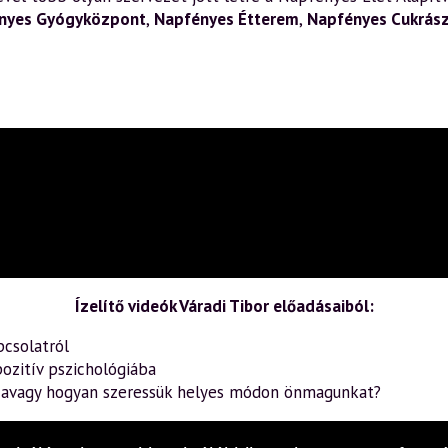
nyes Gyógyközpont
,
Napfényes Étterem
,
Napfényes Cukrás
Ízelítő videók Váradi Tibor előadásaiból:
pcsolatról
ozitív pszichológiába
– avagy hogyan szeressük helyes módon önmagunkat?