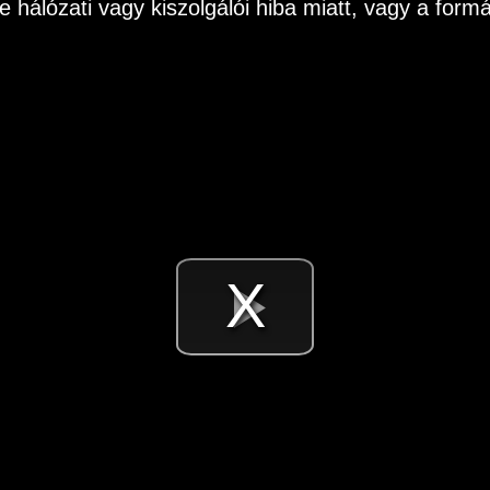
e hálózati vagy kiszolgálói hiba miatt, vagy a fo
Videó
lejátsz