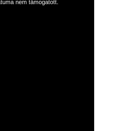
rmátuma nem támogatott.
ása