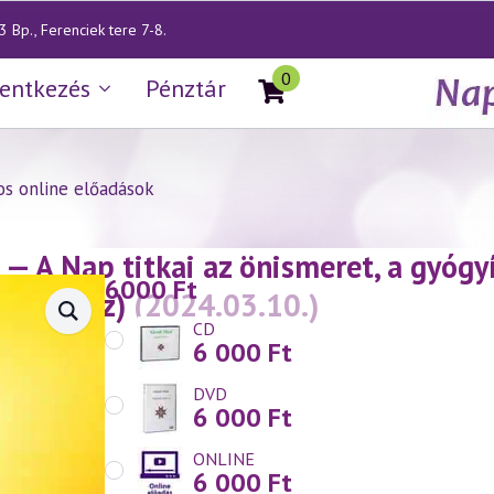
 Bp., Ferenciek tere 7-8.
0
lentkezés
Pénztár
os online előadások
— A Nap titkai az önismeret, a gyógyí
6000
Ft
(2. rész)
(2024.03.10.)
CD
6 000
Ft
DVD
6 000
Ft
ONLINE
6 000
Ft