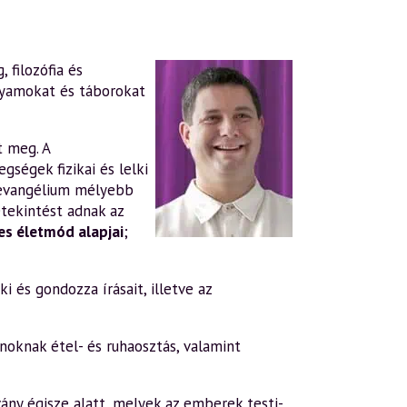
 filozófia és
lyamokat és táborokat
t meg. A
gségek fizikai és lelki
evangélium mélyebb
tekintést adnak az
s életmód alapjai
;
i és gondozza írásait, illetve az
oknak étel- és ruhaosztás, valamint
ány égisze alatt, melyek az emberek testi-