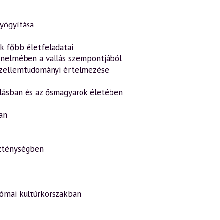
gyógyítása
k főbb életfeladatai
énelmében a vallás szempontjából
k szellemtudományi értelmezése
lásban és az ősmagyarok életében
an
szténységben
római kultúrkorszakban