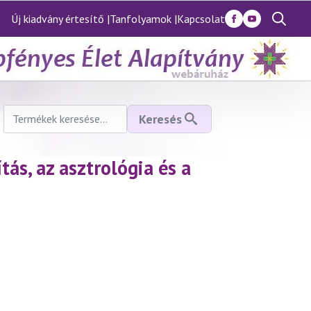
Új kiadvány értesítő |
Tanfolyamok |
Kapcsolat
Search
for:
Keresés
Keresés
a
következőre:
tás, az asztrológia és a