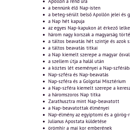
Apollón a rend ura
a bennünk élő Nap-isten
a beteg-sérült belső Apollón jelei és 
a Nap hét kapuja
az egyes Nap-kapukon át érkező lelke
három nagy korszak a magyarság tört
a táltos beavatás hét szintje és azo
a táltos beavatás titkai
a Nap kiemelt szerepe a magyar ősval
a szellem útja a halál után
a köztes lét eseményei a Nap-szféráb
Nap-szféra és Nap-beavatás
Nap-szféra és a Golgotai Misztérium
a Nap-szféra kiemelt szerepe a kere
a háromszoros Nap titka
Zarathusztra mint Nap-beavatott
a Nap-beavatottak élményei
Nap-élmény az egyiptomi és a görög-
Julianus Apostata küldetése
örömhír a mai kor emberének