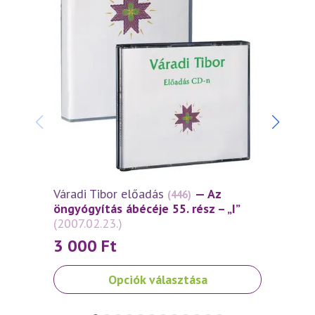
Váradi Tibor előadás
— Az
Várad
(446)
öngyógyítás ábécéje 55. rész – „I”
öngyó
(2007.02.23.)
(2006
3 000
Ft
3 0
Ennek
Ennek
Opciók választása
a
a
terméknek
termé