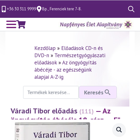
+36 30 311 9999
Bp., Ferenciek tere 7-8.
Search
for:
Kezdőlap
»
Előadások CD-n és
DVD-n
»
Természetgyógyászati
előadások
»
Az öngyógyítás
ábécéje - az egészségünk
alapjai A-Z-ig
Keresés
Keresés
a
következőre:
Váradi Tibor előadás
— Az
(111)
öngyógyítás ábécéje 18. rész – „E”
(1999.09.24.)