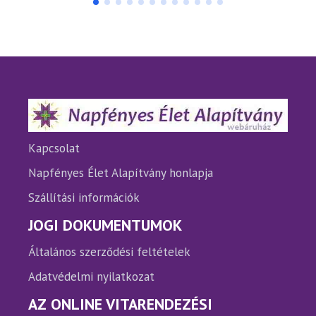
több
több
variációja
variáci
van.
van.
A
A
változatok
változ
a
a
termékoldalon
termé
választhatók
válasz
ki
ki
Kapcsolat
Napfényes Élet Alapítvány honlapja
Szállítási információk
JOGI DOKUMENTUMOK
Általános szerződési feltételek
Adatvédelmi nyilatkozat
AZ ONLINE VITARENDEZÉSI