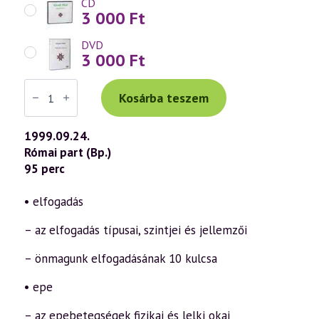
CD
3 000
Ft
DVD
3 000
Ft
Váradi
Tibor
Kosárba teszem
előadás
(111)
—
1999.09.24.
Az
Római part (Bp.)
öngyógyítás
ábécéje
95 perc
18.
rész
–
• elfogadás
„E”
(1999.09.24.)
– az elfogadás típusai, szintjei és jellemzői
mennyiség
– önmagunk elfogadásának 10 kulcsa
• epe
– az epebetegségek fizikai és lelki okai