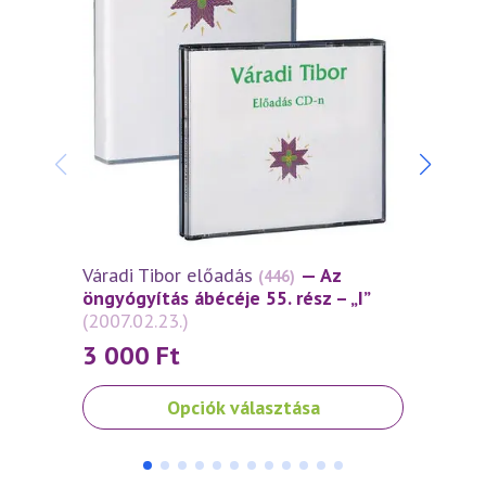
Váradi Tibor előadás
— Az
Várad
(446)
öngyógyítás ábécéje 55. rész – „I”
öngyó
(2007.02.23.)
(2006
3 000
Ft
3 0
Ennek
Ennek
Opciók választása
a
a
terméknek
termé
több
több