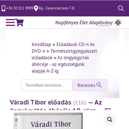
+36 30 311 9999
Bp., Ferenciek tere 7-8.
Search
for:
Kezdőlap
»
Előadások CD-n és
DVD-n
»
Természetgyógyászati
előadások
»
Az öngyógyítás
ábécéje - az egészségünk
alapjai A-Z-ig
Keresés
Keresés
a
következőre:
Váradi Tibor előadás
— Az
(116)
öngyógyítás ábécéje 19. rész – „E”
(1999.10.22.)