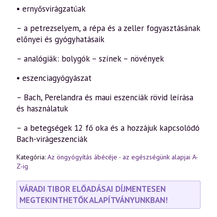
• ernyősvirágzatúak
– a petrezselyem, a répa és a zeller fogyasztásának
előnyei és gyógyhatásaik
– analógiák: bolygók – színek – növények
• eszenciagyógyászat
– Bach, Perelandra és maui eszenciák rövid leírása
és használatuk
– a betegségek 12 fő oka és a hozzájuk kapcsolódó
Bach-virágeszenciák
Kategória:
Az öngyógyítás ábécéje - az egészségünk alapjai A-
Z-ig
VÁRADI TIBOR ELŐADÁSAI DÍJMENTESEN
MEGTEKINTHETŐK ALAPÍTVÁNYUNKBAN!