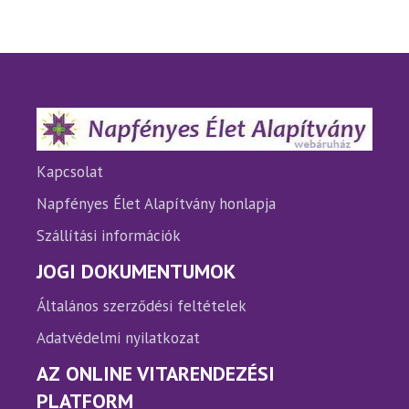
variációja
variáci
van.
van.
A
A
változatok
változ
a
a
termékoldalon
termé
választhatók
válasz
ki
ki
Kapcsolat
Napfényes Élet Alapítvány honlapja
Szállítási információk
JOGI DOKUMENTUMOK
Általános szerződési feltételek
Adatvédelmi nyilatkozat
AZ ONLINE VITARENDEZÉSI
PLATFORM