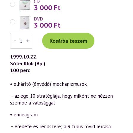
CD
3 000
Ft
DVD
3 000
Ft
Váradi
Tibor
Kosárba teszem
előadás
(116)
—
1999.10.22.
Az
Sóter Klub (Bp.)
öngyógyítás
ábécéje
100 perc
19.
rész
–
• elhárító (énvédő) mechanizmusok
„E”
(1999.10.22.)
– az ego 10 stratégiája, hogy miként ne nézzen
mennyiség
szembe a valósággal
• enneagram
– eredete és rendszere; a 9 típus rövid leírása