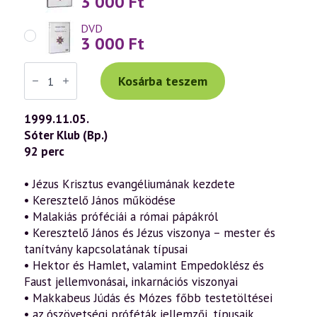
3 000
Ft
DVD
3 000
Ft
Váradi
Tibor
Kosárba teszem
előadás
(117)
—
1999.11.05.
Márk
Sóter Klub (Bp.)
evangéliuma
a
92 perc
szellemtudomány
fényében
2.
• Jézus Krisztus evangéliumának kezdete
rész
• Keresztelő János működése
(1999.11.05.)
mennyiség
• Malakiás próféciái a római pápákról
• Keresztelő János és Jézus viszonya – mester és
tanítvány kapcsolatának típusai
• Hektor és Hamlet, valamint Empedoklész és
Faust jellemvonásai, inkarnációs viszonyai
• Makkabeus Júdás és Mózes főbb testetöltései
• az ószövetségi próféták jellemzői, típusaik