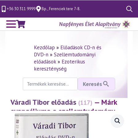
+36 30 311 9999
Bp., Ferenciek tere 7-8.
Search
for:
Kezdőlap
»
Előadások CD-n és
DVD-n
»
Szellemtudományi
előadások
»
Ezoterikus
kereszténység
Keresés
Keresés
a
következőre:
Váradi Tibor előadás
— Márk
(117)
evangéliuma a szellemtudomány
fényében 2. rész
(1999.11.05.)