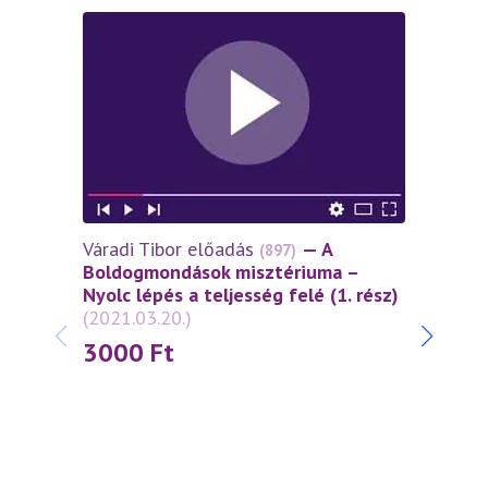
Váradi Tibor előadás
— A
Várad
(897)
Boldogmondások misztériuma –
lépés
Nyolc lépés a teljesség felé (1. rész)
szell
(2021.03.20.)
szere
3000
Ft
30