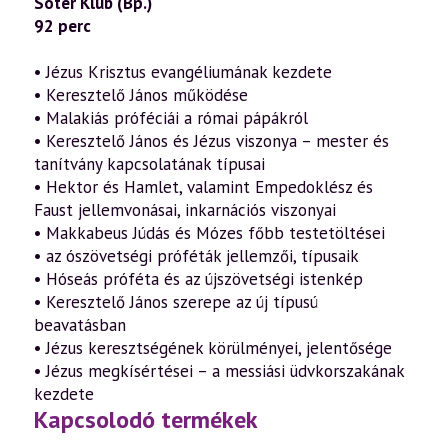
Sóter Klub (Bp.)
92 perc
• Jézus Krisztus evangéliumának kezdete
• Keresztelő János működése
• Malakiás próféciái a római pápákról
• Keresztelő János és Jézus viszonya – mester és
tanítvány kapcsolatának típusai
• Hektor és Hamlet, valamint Empedoklész és
Faust jellemvonásai, inkarnációs viszonyai
• Makkabeus Júdás és Mózes főbb testetöltései
• az ószövetségi próféták jellemzői, típusaik
• Hóseás próféta és az újszövetségi istenkép
• Keresztelő János szerepe az új típusú
beavatásban
• Jézus keresztségének körülményei, jelentősége
• Jézus megkísértései – a messiási üdvkorszakának
kezdete
Kapcsolodó termékek