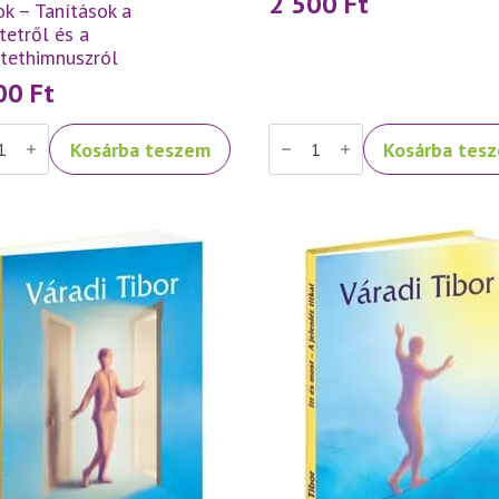
2 500
Ft
k – Tanítások a
tetről és a
etethimnuszról
500
Ft
Váradi
Kosárba teszem
Kosárba tes
Tibor:
ek,
Fénykereszt
–
k
imakönyv
mennyiség
ások
tetről
tethimnuszról
iség