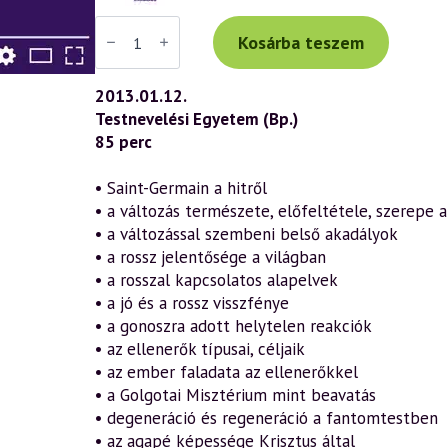
Váradi
Tibor
Kosárba teszem
előadás
(622)
—
2013.01.12.
Trinoszófia
Testnevelési Egyetem (Bp.)
–
Saint-
85 perc
Germain
élete
és
• Saint-Germain a hitről
tanításai
• a változás természete, előfeltétele, szerepe
a
szellemtudomány
• a változással szembeni belső akadályok
tükrében
• a rossz jelentősége a világban
3.
rész
• a rosszal kapcsolatos alapelvek
(2013.01.12.)
• a jó és a rossz visszfénye
mennyiség
• a gonoszra adott helytelen reakciók
• az ellenerők típusai, céljaik
• az ember faladata az ellenerőkkel
• a Golgotai Misztérium mint beavatás
• degeneráció és regeneráció a fantomtestben
• az agapé képessége Krisztus által