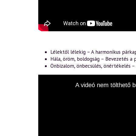
Lélektől lélekig – A harmonikus párka
Hála, öröm, boldogság – Bevezetés a p
Önbizalom, önbecsülés, önértékelés 
This
A videó nem tölthető b
is
a
modal
window.