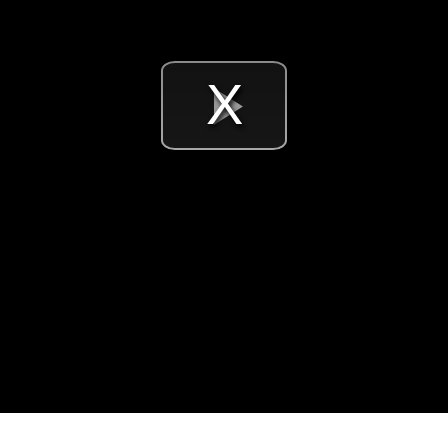
Videó
lejátsz