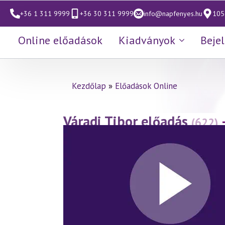
+36 1 311 9999
+36 30 311 9999
info@napfenyes.hu
1053
Online előadások
Kiadványok
Beje
Kezdőlap
»
Előadások Online
Váradi Tibor előadás
(622)
szellemtudomány tükrében