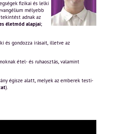
gségek fizikai és lelki
evangélium mélyebb
tekintést adnak az
s életmód alapjai
;
i és gondozza írásait, illetve az
oknak étel- és ruhaosztás, valamint
ány égisze alatt, melyek az emberek testi-
zat
).