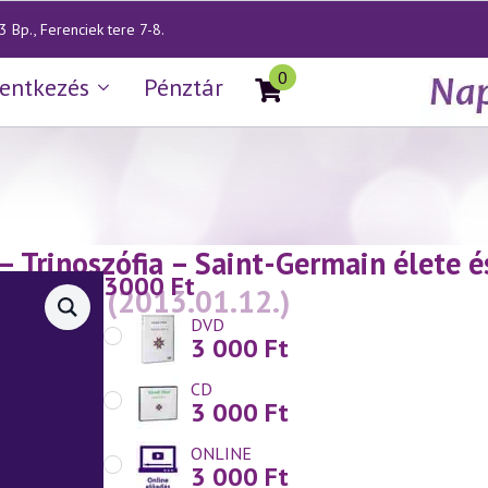
 Bp., Ferenciek tere 7-8.
0
lentkezés
Pénztár
— Trinoszófia – Saint-Germain élete és
3000
Ft
 3. rész
(2013.01.12.)
DVD
3 000
Ft
CD
3 000
Ft
ONLINE
3 000
Ft