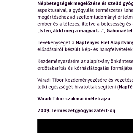
Népbetegségek megelőzése és szelíd gyó
aspektusaival, a gyógyulás természetes leh
megértéséhez ad szellemtudományi értelm
ember és a létezés, illetve a bölcsesség és 
„Isten, áldd meg a magyart…”
;
Gabonaétele
Tevékenységét a
Napfényes Élet Alapítván
előadásairól készült kép- és hangfelvételek
Kezdeményezésére az alapítvány önkéntesek 
erdőtakarítás és kórházlátogatás formájába
Váradi Tibor kezdeményezésére és vezetésév
lelki egészségét hivatottak segíteni (
Napfé
Váradi Tibor szakmai önéletrajza
2009. Természetgyógyászatért-díj