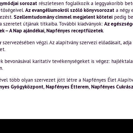
gymódjai sorozat
részletesen foglalkozik a leggyakoribb bete
etőségeivel.
Az evangéliumokról szóló könyvsorozat
a négy 
ezést.
Szellemtudomány címmel megjelent kötetei
pedig be
a szeretet útjának titkaiba. További kiadványok:
Az egészsége
k – A Nap ajándékai
,
Napfényes receptfüzetek
.
y
szervezésében végzi. Az alapítvány szervezi előadásait, adja k
et.
bevonásával karitatív tevékenységeket is végez: hajléktalan
n.
el több olyan szervezet jött létre a Napfényes Élet Alapítv
nyes Gyógyközpont
,
Napfényes Étterem
,
Napfényes Cukrás