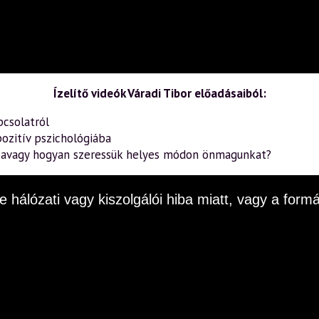
Ízelítő videók Váradi Tibor előadásaiból:
pcsolatról
ozitív pszichológiába
– avagy hogyan szeressük helyes módon önmagunkat?
e hálózati vagy kiszolgálói hiba miatt, vagy a fo