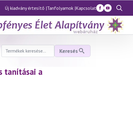
Új kiadvány értesítő |
Tanfolyamok |
Kapcsolat
Search
for:
Keresés
Keresés
a
következőre:
 tanításai a