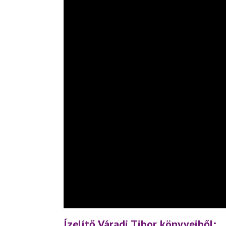
Ízelítő Váradi Tibor könyveiből: