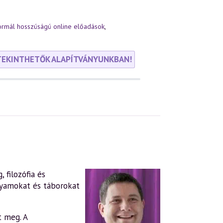
rmál hosszúságú online előadások
,
TEKINTHETŐK ALAPÍTVÁNYUNKBAN!
 filozófia és
lyamokat és táborokat
t meg. A