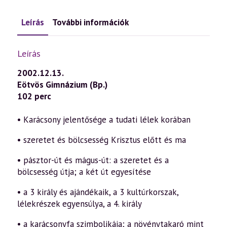
Leírás
További információk
Leírás
2002.12.13.
Eötvös Gimnázium (Bp.)
102 perc
• Karácsony jelentősége a tudati lélek korában
• szeretet és bölcsesség Krisztus előtt és ma
• pásztor-út és mágus-út: a szeretet és a
bölcsesség útja; a két út egyesítése
• a 3 király és ajándékaik, a 3 kultúrkorszak,
lélekrészek egyensúlya, a 4. király
• a karácsonyfa szimbolikája; a növénytakaró mint