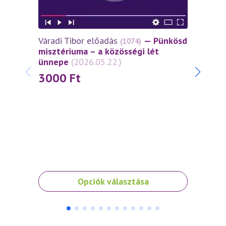
Váradi Tibor előadás
— Pünkösd
Várad
(1074)
misztériuma – a közösségi lét
miszt
ünnepe
(2026.05.22.)
János
(2026
3000
Ft
30
Ennek
Ennek
Opciók választása
a
a
terméknek
termé
több
több
variációja
variáci