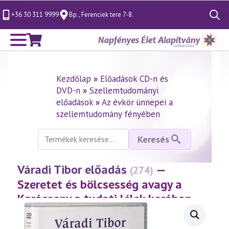
+36 30 311 9999
Bp., Ferenciek tere 7-8.
Search
for:
Kezdőlap
»
Előadások CD-n és
DVD-n
»
Szellemtudományi
előadások
»
Az évkör ünnepei a
szellemtudomány fényében
Keresés
Keresés
a
következőre:
Váradi Tibor előadás
—
(274)
Szeretet és bölcsesség avagy a
Karácsony a tudati lélek korában
(2002.12.13.)