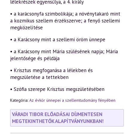
lélekrészek egyensúlya, a 4. király
• a karácsonyfa szimbolikája; a növénytakaró mint
a kozmikus szellem érzékszerve; a fenyő szellemi
megközelítése
• a Karácsony mint a szellemi öröm ünnepe
• a Karácsony mint Mária szülésének napja; Mária
jelentősége és példája
• Krisztus megfoganása a lélekben és
megszületése a tettekben
• Szófia szerepe Krisztus megszületésében
Kategória:
Az évkör ünnepei a szellemtudomány fényében
VÁRADI TIBOR ELŐADÁSAI DÍJMENTESEN
MEGTEKINTHETŐK ALAPÍTVÁNYUNKBAN!