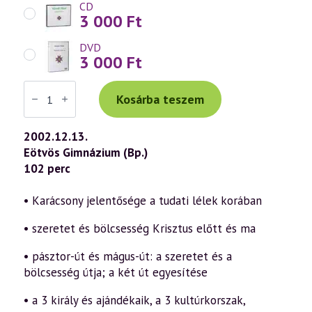
CD
3 000
Ft
DVD
3 000
Ft
Váradi
Tibor
Kosárba teszem
előadás
(274)
—
2002.12.13.
Szeretet
Eötvös Gimnázium (Bp.)
és
bölcsesség
102 perc
avagy
a
Karácsony
• Karácsony jelentősége a tudati lélek korában
a
tudati
• szeretet és bölcsesség Krisztus előtt és ma
lélek
korában
(2002.12.13.)
• pásztor-út és mágus-út: a szeretet és a
mennyiség
bölcsesség útja; a két út egyesítése
• a 3 király és ajándékaik, a 3 kultúrkorszak,