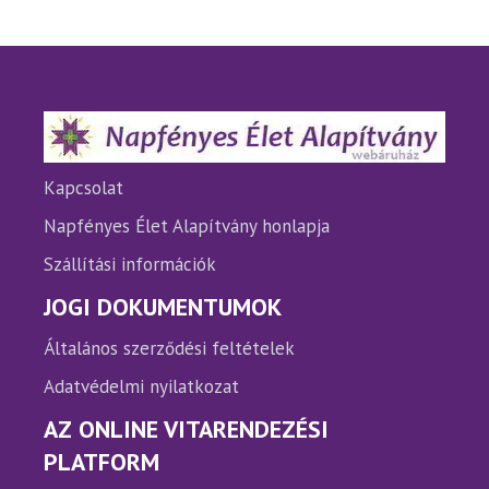
van.
van.
A
A
változatok
változ
a
a
termékoldalon
termé
választhatók
válasz
ki
ki
Kapcsolat
Napfényes Élet Alapítvány honlapja
Szállítási információk
JOGI DOKUMENTUMOK
Általános szerződési feltételek
Adatvédelmi nyilatkozat
AZ ONLINE VITARENDEZÉSI
PLATFORM