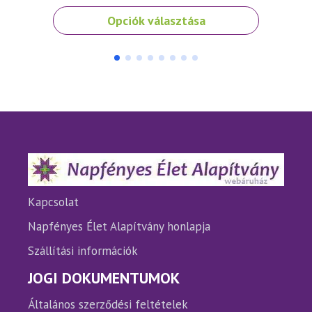
Ennek
Ennek
Opciók választása
a
a
terméknek
termé
több
több
variációja
variáci
van.
van.
A
A
változatok
változ
a
a
termékoldalon
termé
választhatók
válasz
ki
ki
Kapcsolat
Napfényes Élet Alapítvány honlapja
Szállítási információk
JOGI DOKUMENTUMOK
Általános szerződési feltételek