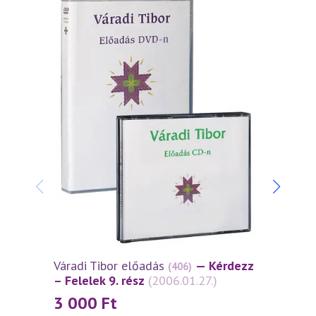
Váradi Tibor előadás
— Kérdezz
Várad
(406)
– Felelek 9. rész
(2006.01.27.)
– Fele
3 000
Ft
3 0