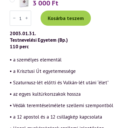
3 000
Ft
Váradi
Tibor
Kosárba teszem
előadás
(280)
—
2003.01.31.
Kérdezz
Testnevelési Egyetem (Bp.)
–
Felelek
110 perc
1.
rész
(2003.01.31.)
• a személyes elementál
mennyiség
• a Krisztusi Út egyetemessége
• Szaturnusz-lét előtti és Vulkán-lét utáni “élet”
• az egyes kultúrkorszakok hossza
• Védák teremtéselmélete szellemi szempontból
• a 12 apostol és a 12 csillagkép kapcsolata