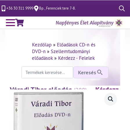
+36 30 311 9999
Bp., Ferenciek tere 7-8.
Search
for:
Kezdőlap
»
Előadások CD-n és
DVD-n
»
Szellemtudományi
előadások
»
Kérdezz - Felelek
Keresés
Keresés
a
következőre:
Váradi Tibor előadás
— Kérdezz
(280)
– Felelek 1. rész
(2003.01.31.)