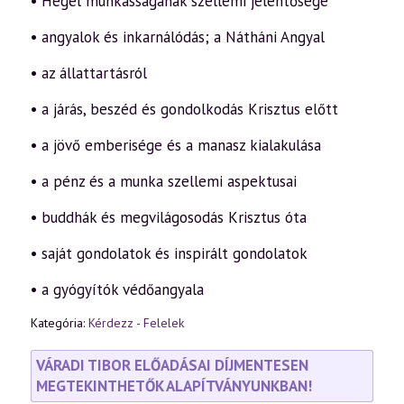
• Hegel munkásságának szellemi jelentősége
• angyalok és inkarnálódás; a Nátháni Angyal
• az állattartásról
• a járás, beszéd és gondolkodás Krisztus előtt
• a jövő emberisége és a manasz kialakulása
• a pénz és a munka szellemi aspektusai
• buddhák és megvilágosodás Krisztus óta
• saját gondolatok és inspirált gondolatok
• a gyógyítók védőangyala
Kategória:
Kérdezz - Felelek
VÁRADI TIBOR ELŐADÁSAI DÍJMENTESEN
MEGTEKINTHETŐK ALAPÍTVÁNYUNKBAN!