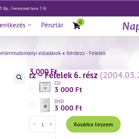
 Bp., Ferenciek tere 7-8.
0
lentkezés
Pénztár
zellemtudományi előadások
»
Kérdezz - Felelek
3 000
Ft
— Kérdezz – Felelek 6. rész
(2004.03.
CD
3 000
Ft
DVD
3 000
Ft
Váradi
Tibor
Kosárba teszem
előadás
(336)
—