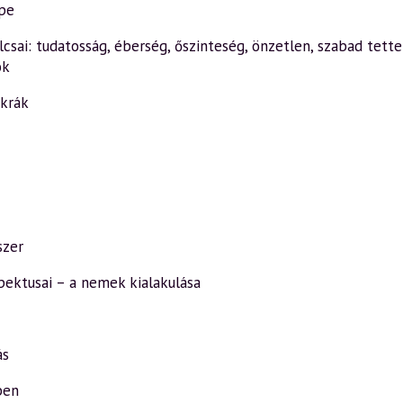
epe
sai: tudatosság, éberség, őszinteség, önzetlen, szabad tette
ok
akrák
szer
pektusai – a nemek kialakulása
ás
ben