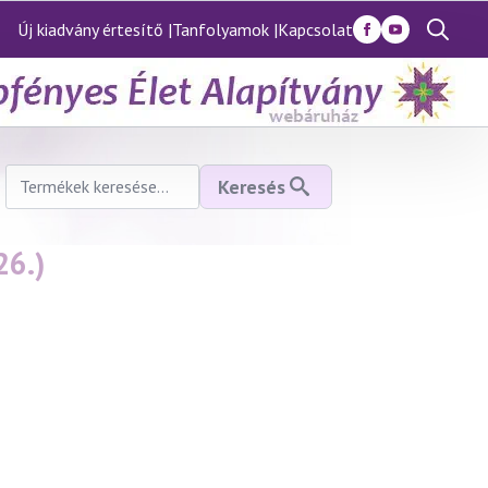
Új kiadvány értesítő |
Tanfolyamok |
Kapcsolat
Search
for:
Keresés
Keresés
a
következőre:
26.)