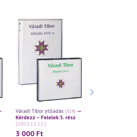
—
Váradi Tibor előadás
—
Váradi Tibor előa
(319)
Kérdezz – Felelek 5. rész
Kérdezz – Felelek
(2003.12.12.)
(2003.10.17.)
3 000
Ft
3 000
Ft