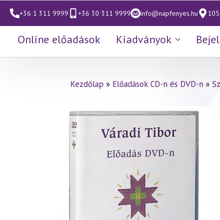
+36 1 311 9999
+36 30 311 9999
info@napfenyes.hu
1053
Online előadások
Kiadványok
Beje
Kezdőlap
»
Előadások CD-n és DVD-n
»
S
Váradi Tibor előadás
(336)