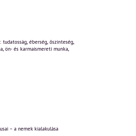
 tudatosság, éberség, őszinteség,
ia, ön- és karmaismereti munka,
k
sai – a nemek kialakulása