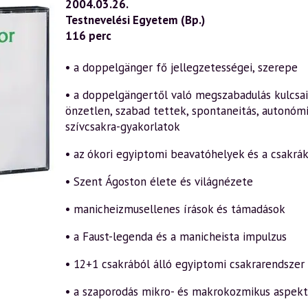
2004.03.26.
Kérdezz
Testnevelési Egyetem (Bp.)
–
Felelek
116 perc
6.
rész
(2004.03.26.)
• a doppelgänger fő jellegzetességei, szerepe
mennyiség
• a doppelgängertől való megszabadulás kulcsai:
önzetlen, szabad tettek, spontaneitás, autonóm
szívcsakra-gyakorlatok
• az ókori egyiptomi beavatóhelyek és a csakrá
• Szent Ágoston élete és világnézete
• manicheizmusellenes írások és támadások
• a Faust-legenda és a manicheista impulzus
• 12+1 csakrából álló egyiptomi csakrarendszer
• a szaporodás mikro- és makrokozmikus aspektu