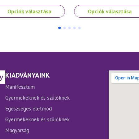
nek
Ennek
Opciók választása
Opciók választása
a
rméknek
terméknek
bb
több
iációja
variációja
.
van.
A
ltozatok
változatok
a
rmékoldalon
termékoldalon
KIADVÁNYAINK
laszthatók
választhatók
ki
Manifesztum
Gyermekeknek és szülőknek
Egészséges életmód
Gyermekeknek és szülőknek
Magyarság