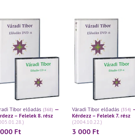
radi Tibor előadás
—
Váradi Tibor előadás
(368)
(354)
rdezz – Felelek 8. rész
Kérdezz – Felelek 7. rész
005.01.28.)
(2004.10.22.)
 000
Ft
3 000
Ft