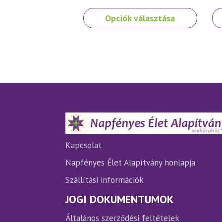
Ennek
En
Opciók választása
a
a
terméknek
te
több
tö
variációja
var
van.
van
A
A
változatok
vá
a
a
termékoldalon
te
választhatók
vá
ki
ki
Kapcsolat
Napfényes Élet Alapítvány honlapja
Szállítási információk
JOGI DOKUMENTUMOK
Általános szerződési feltételek