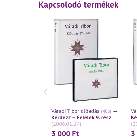
Kapcsolodó termékek
Váradi Tibor előadás
—
Vá
(406)
Kérdezz – Felelek 9. rész
Ké
(2006.01.27.)
(2
3 000
Ft
3