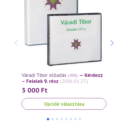
Váradi Tibor előadás
— Kérdezz
Várad
(406)
– Felelek 9. rész
(2006.01.27.)
– Fele
3 000
Ft
3 0
Ennek
Ennek
Opciók választása
a
a
terméknek
termé
több
több
variációja
variáci