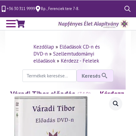
+36 30 311 9999
Bp., Ferenciek tere 7-8.
Search
for:
Kezdőlap
»
Előadások CD-n és
DVD-n
»
Szellemtudományi
előadások
»
Kérdezz - Felelek
Keresés
Keresés
a
következőre:
Váradi Tibor előadás
— Kérdezz
(319)
– Felelek 5. rész
(2003.12.12.)