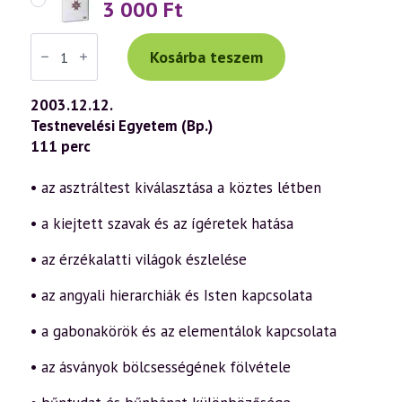
3 000
Ft
Váradi
Tibor
Kosárba teszem
előadás
(319)
—
2003.12.12.
Kérdezz
Testnevelési Egyetem (Bp.)
–
Felelek
111 perc
5.
rész
(2003.12.12.)
• az asztráltest kiválasztása a köztes létben
mennyiség
• a kiejtett szavak és az ígéretek hatása
• az érzékalatti világok észlelése
• az angyali hierarchiák és Isten kapcsolata
• a gabonakörök és az elementálok kapcsolata
• az ásványok bölcsességének fölvétele