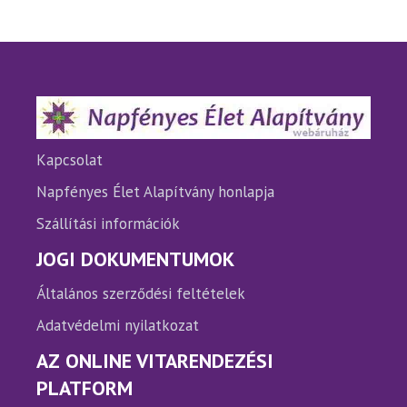
van.
van.
A
A
változatok
változ
a
a
termékoldalon
termé
választhatók
válasz
ki
ki
Kapcsolat
Napfényes Élet Alapítvány honlapja
Szállítási információk
JOGI DOKUMENTUMOK
Általános szerződési feltételek
Adatvédelmi nyilatkozat
AZ ONLINE VITARENDEZÉSI
PLATFORM