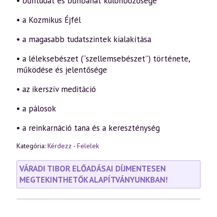
• bűntudat és bűnbánat különbözősége
• a Kozmikus Éjfél
• a magasabb tudatszintek kialakítása
• a léleksebészet (“szellemsebészet”) története,
működése és jelentősége
• az ikerszív meditáció
• a pálosok
• a reinkarnáció tana és a kereszténység
Kategória:
Kérdezz - Felelek
VÁRADI TIBOR ELŐADÁSAI DÍJMENTESEN
MEGTEKINTHETŐK ALAPÍTVÁNYUNKBAN!