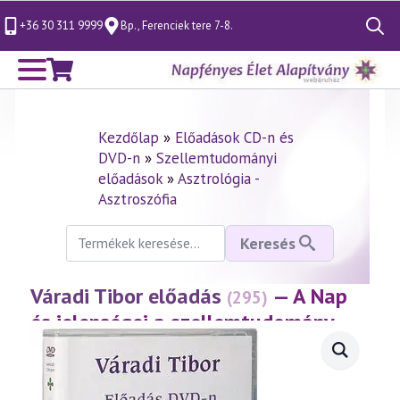
+36 30 311 9999
Bp., Ferenciek tere 7-8.
Search
for:
Kezdőlap
»
Előadások CD-n és
DVD-n
»
Szellemtudományi
előadások
»
Asztrológia -
Asztroszófia
Keresés
Keresés
a
következőre:
Váradi Tibor előadás
— A Nap
(295)
és jelenségei a szellemtudomány
fényében
(2003.04.13.)