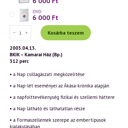
6 000
Ft
DVD
6 000
Ft
Váradi
Tibor
Kosárba teszem
előadás
(295)
—
2003.04.13.
A
BKIK – Kamarai Ház (Bp.)
Nap
és
312 perc
jelenségei
a
szellemtudomány
• a Nap csillagászati megközelítése
fényében
(2003.04.13.)
• a Nap-lét eseményei az Ákása-krónika alapján
mennyiség
• a napfolttevékenység fizikai és szellemi háttere
• a Nap látható és láthatatlan része
• a Formaszellemek szerepe az embertípusok
kialakulásában