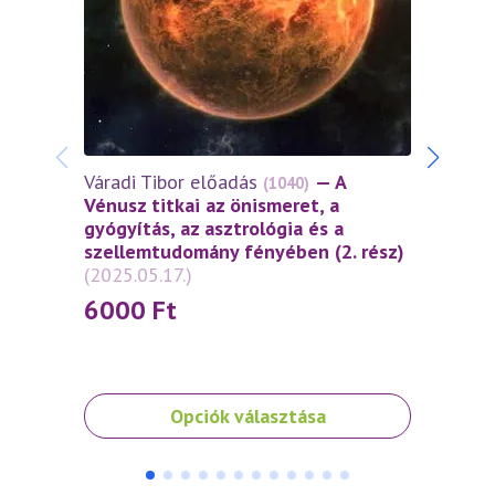
Várad
Váradi Tibor előadás
— A
(1040)
Vénus
Vénusz titkai az önismeret, a
gyógy
gyógyítás, az asztrológia és a
szel
szellemtudomány fényében (2. rész)
(2025
(2025.05.17.)
60
6000
Ft
Ennek
Ennek
Opciók választása
a
a
terméknek
termé
több
több