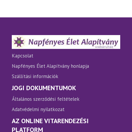
variációja
variáci
van.
van.
A
A
változatok
változ
a
a
termékoldalon
termé
választhatók
válasz
ki
ki
Kapcsolat
Napfényes Élet Alapítvány honlapja
Szállítási információk
JOGI DOKUMENTUMOK
Általános szerződési feltételek
Adatvédelmi nyilatkozat
AZ ONLINE VITARENDEZÉSI
PLATFORM