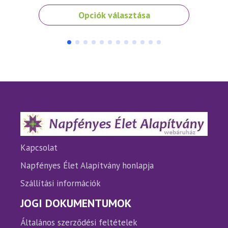
Ennek
Ennek
Opciók választása
a
a
terméknek
termé
több
több
variációja
variáci
van.
van.
A
A
változatok
változ
a
a
termékoldalon
termé
választhatók
válasz
ki
ki
Kapcsolat
Napfényes Élet Alapítvány honlapja
Szállítási információk
JOGI DOKUMENTUMOK
Általános szerződési feltételek