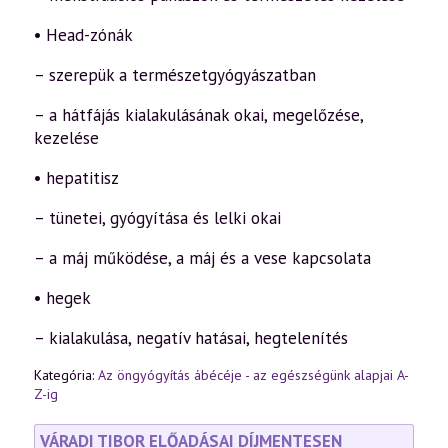
• Head-zónák
– szerepük a természetgyógyászatban
– a hátfájás kialakulásának okai, megelőzése,
kezelése
• hepatitisz
– tünetei, gyógyítása és lelki okai
– a máj működése, a máj és a vese kapcsolata
• hegek
– kialakulása, negatív hatásai, hegtelenítés
Kategória:
Az öngyógyítás ábécéje - az egészségünk alapjai A-
Z-ig
VÁRADI TIBOR ELŐADÁSAI DÍJMENTESEN