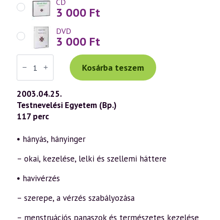
CD
3 000
Ft
DVD
3 000
Ft
Váradi
Tibor
Kosárba teszem
előadás
(297)
—
2003.04.25.
Az
Testnevelési Egyetem (Bp.)
öngyógyítás
ábécéje
117 perc
42.
rész
–
• hányás, hányinger
„H”
(2003.04.25.)
– okai, kezelése, lelki és szellemi háttere
mennyiség
• havivérzés
– szerepe, a vérzés szabályozása
– menstruációs panaszok és természetes kezelése