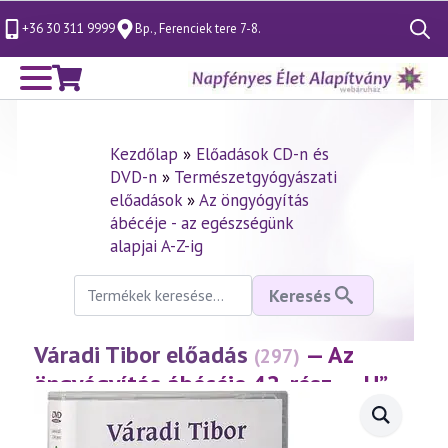
+36 30 311 9999
Bp., Ferenciek tere 7-8.
Search
for:
Kezdőlap
»
Előadások CD-n és
DVD-n
»
Természetgyógyászati
előadások
»
Az öngyógyítás
ábécéje - az egészségünk
alapjai A-Z-ig
Keresés
Keresés
a
következőre:
Váradi Tibor előadás
— Az
(297)
öngyógyítás ábécéje 42. rész – „H”
(2003.04.25.)