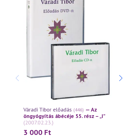
Váradi Tibor előadás
— Az
Várad
(446)
öngyógyítás ábécéje 55. rész – „I”
öngyó
(2007.02.23.)
(2006
3 000
Ft
3 0