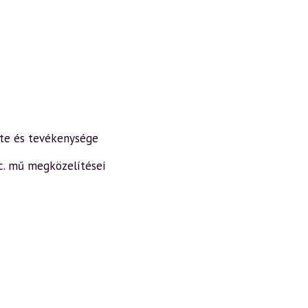
lete és tevékenysége
 c. mű megközelítései