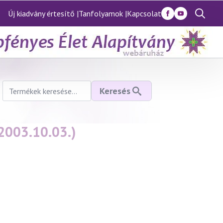
Új kiadvány értesítő |
Tanfolyamok |
Kapcsolat
Search
for:
Keresés
Keresés
a
következőre:
2003.10.03.)