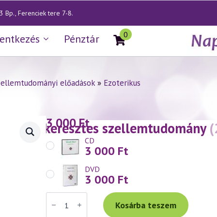
 Bp., Ferenciek tere 7-8.
0
lentkezés
Pénztár
zellemtudományi előadások
»
Ezoterikus
3 000
Ft
— Rózsakeresztes szellemtudomány
(
CD
3 000
Ft
DVD
3 000
Ft
Váradi
Tibor
Kosárba teszem
előadás