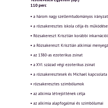
110 perc
• a három nagy szellemtudományos irányzat
• a rózsakeresztes iskola célja és működése
• Rózsakereszt Krisztián korábbi inkarnáció
• a Rózsakereszt Krisztián alkímiai menyeg
• az 1380-as ezoterikus zsinat
• a XVI. század végi ezoterikus zsinat
• a rózsakeresztesek és Michael kapcsolata
• rózsakeresztes szimbólumok
• az alkímia létrejöttének célja
• az alkímia alapfogalmai és szimbólumai