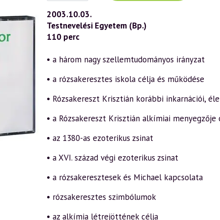
(308)
—
2003.10.03.
Rózsakeresztes
Testnevelési Egyetem (Bp.)
szellemtudomány
(2003.10.03.)
110 perc
mennyiség
• a három nagy szellemtudományos irányzat
• a rózsakeresztes iskola célja és működése
• Rózsakereszt Krisztián korábbi inkarnációi, é
• a Rózsakereszt Krisztián alkímiai menyegzője
• az 1380-as ezoterikus zsinat
• a XVI. század végi ezoterikus zsinat
• a rózsakeresztesek és Michael kapcsolata
• rózsakeresztes szimbólumok
• az alkímia létrejöttének célja