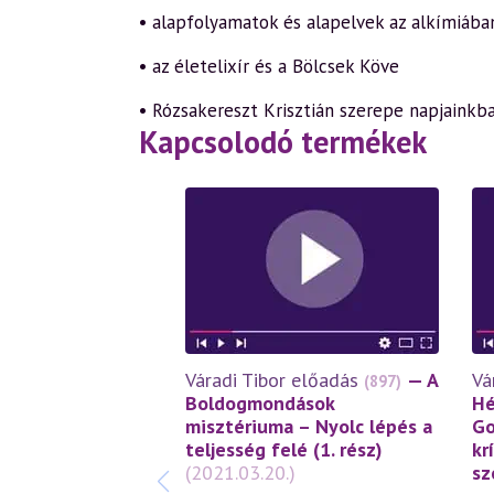
• alapfolyamatok és alapelvek az alkímiába
• az életelixír és a Bölcsek Köve
• Rózsakereszt Krisztián szerepe napjainkb
Kapcsolodó termékek
Váradi Tibor előadás
— A
Vá
(897)
Boldogmondások
Hé
misztériuma – Nyolc lépés a
Go
teljesség felé (1. rész)
kr
(2021.03.20.)
sz