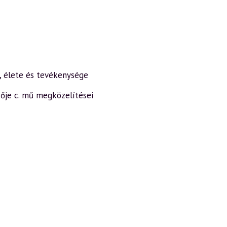
i, élete és tevékenysége
zője c. mű megközelítései