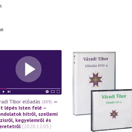
n
an
radi Tibor előadás
—
(889)
t lépés Isten felé –
ndolatok hitről, szellemi
ízisről, kegyelemről és
eretetről
(2020.12.05.)