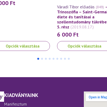
000
Ft
Váradi Tibor előadás
(849)
Trinoszófia – Saint-Germa
élete és tanításai a
szellemtudomány tükrébe
5. rész
(2019.08.17.)
6 000
Ft
nek
Ennek
Opciók választása
Opciók választása
a
rméknek
terméknek
bb
több
iációja
variációja
.
van.
A
ltozatok
változatok
a
rmékoldalon
termékoldalon
KIADVÁNYAINK
laszthatók
választhatók
ki
Manifesztum