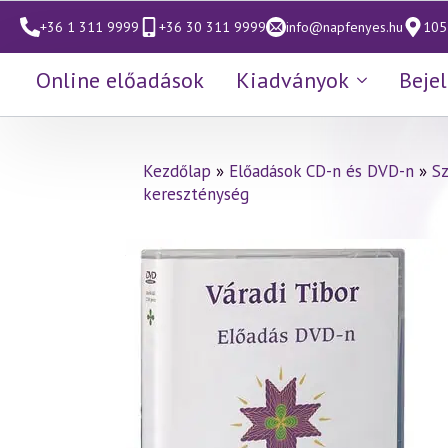
+36 1 311 9999
+36 30 311 9999
info@napfenyes.hu
1053
Online előadások
Kiadványok
Beje
Kezdőlap
»
Előadások CD-n és DVD-n
»
S
kereszténység
Váradi Tibor előadás
(308)