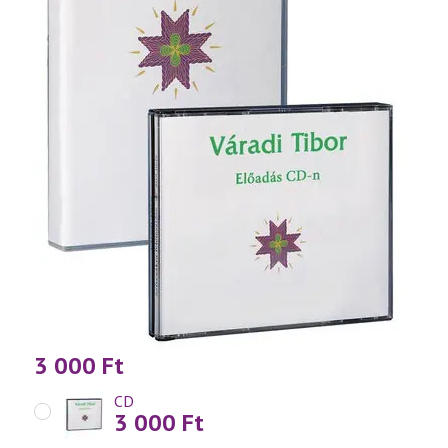
3 000
Ft
CD
3 000
Ft