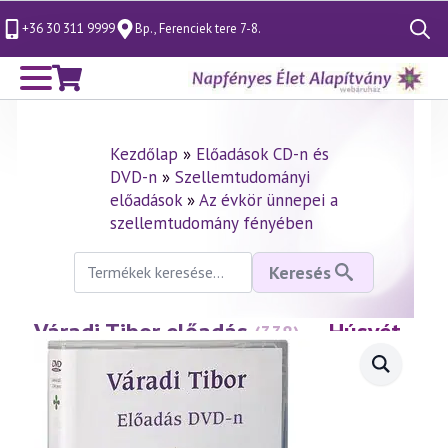
+36 30 311 9999
Bp., Ferenciek tere 7-8.
Search
for:
Kezdőlap
»
Előadások CD-n és
DVD-n
»
Szellemtudományi
előadások
»
Az évkör ünnepei a
szellemtudomány fényében
Keresés
Keresés
a
következőre:
Váradi Tibor előadás
— Húsvét
(338)
misztériuma
(2004.04.09.)