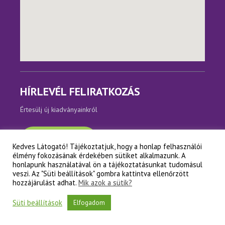
HÍRLEVÉL FELIRATKOZÁS
Értesülj új kiadványainkról
Feliratkozom
Kedves Látogató! Tájékoztatjuk, hogy a honlap felhasználói
élmény fokozásának érdekében sütiket alkalmazunk. A
honlapunk használatával ön a tájékoztatásunkat tudomásul
veszi. Az "Süti beállítások" gombra kattintva ellenőrzött
Copyright © Napfényes Élet Alapítvány
hozzájárulást adhat.
Mik azok a sütik?
Süti beállítások
Elfogadom