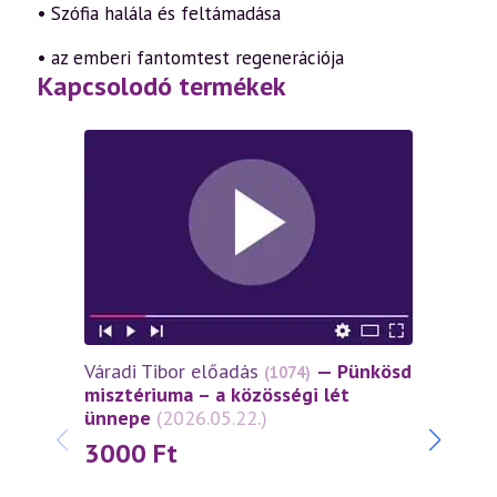
• Szófia halála és feltámadása
• az emberi fantomtest regenerációja
Kapcsolodó termékek
Váradi Tibor előadás
— Pünkösd
Várad
(1074)
misztériuma – a közösségi lét
miszt
ünnepe
(2026.05.22.)
János
(2026
3000
Ft
30