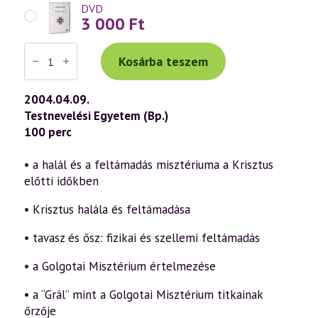
DVD
3 000
Ft
Váradi
Tibor
Kosárba teszem
előadás
(338)
—
2004.04.09.
Húsvét
Testnevelési Egyetem (Bp.)
misztériuma
(2004.04.09.)
100 perc
mennyiség
• a halál és a feltámadás misztériuma a Krisztus
előtti időkben
• Krisztus halála és feltámadása
• tavasz és ősz: fizikai és szellemi feltámadás
• a Golgotai Misztérium értelmezése
• a “Grál” mint a Golgotai Misztérium titkainak
őrzője