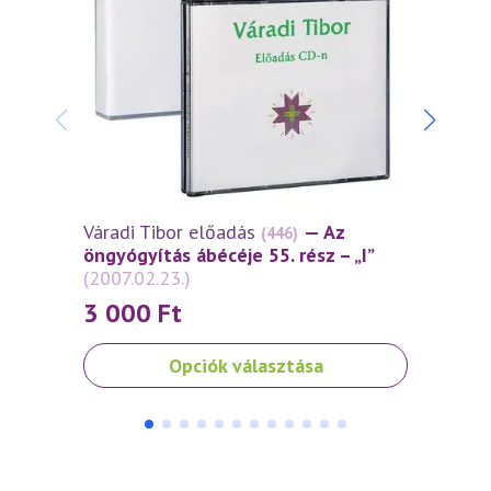
Váradi Tibor előadás
— Az
Várad
(446)
öngyógyítás ábécéje 55. rész – „I”
öngyó
(2007.02.23.)
(2006
3 000
Ft
3 0
Ennek
Ennek
Opciók választása
a
a
terméknek
termé
több
több
variációja
variáci
van.
van.