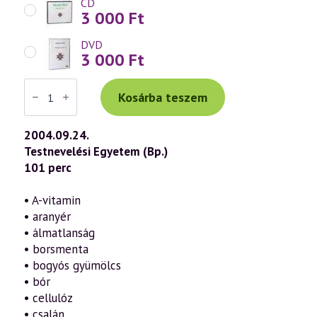
CD
3 000
Ft
DVD
3 000
Ft
Váradi
Tibor
Kosárba teszem
előadás
(350)
—
2004.09.24.
Az
Testnevelési Egyetem (Bp.)
öngyógyítás
ábécéje
101 perc
47.
rész
–
• A-vitamin
„A-
• aranyér
Cs
pótlás”
• álmatlanság
(2004.09.24.)
• borsmenta
mennyiség
• bogyós gyümölcs
• bór
• cellulóz
• csalán