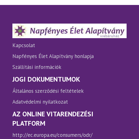
A
A
változatok
változ
a
a
termékoldalon
termé
választhatók
válasz
ki
ki
Kapcsolat
Napfényes Élet Alapítvány honlapja
Szállítási információk
JOGI DOKUMENTUMOK
Általános szerződési feltételek
Adatvédelmi nyilatkozat
AZ ONLINE VITARENDEZÉSI
PLATFORM
http://ec.europa.eu/consumers/odr/