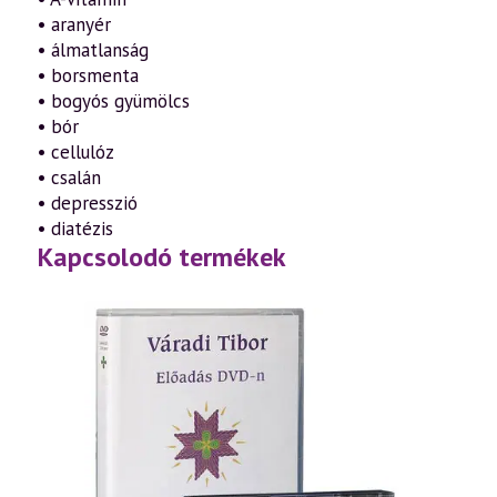
• aranyér
• álmatlanság
• borsmenta
• bogyós gyümölcs
• bór
• cellulóz
• csalán
• depresszió
• diatézis
Kapcsolodó termékek