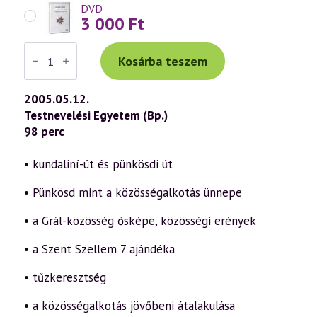
DVD
3 000
Ft
Váradi
Tibor
Kosárba teszem
előadás
(383)
—
2005.05.12.
Pünkösd
Testnevelési Egyetem (Bp.)
misztériuma
(2005.05.12.)
98 perc
mennyiség
• kundaliní-út és pünkösdi út
• Pünkösd mint a közösségalkotás ünnepe
• a Grál-közösség ősképe, közösségi erények
• a Szent Szellem 7 ajándéka
• tűzkeresztség
• a közösségalkotás jövőbeni átalakulása