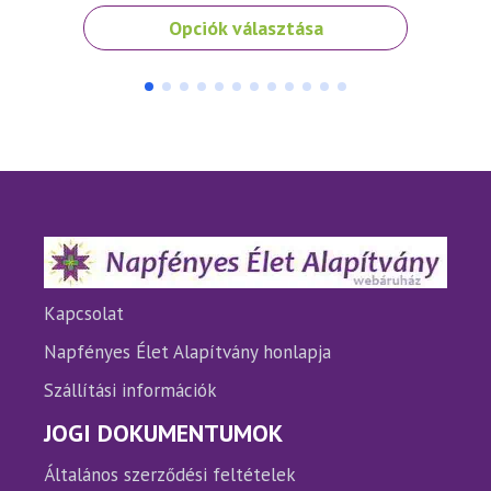
Ennek
Ennek
Opciók választása
a
a
terméknek
termé
több
több
variációja
variáci
van.
van.
A
A
változatok
változ
a
a
termékoldalon
termé
választhatók
válasz
ki
ki
Kapcsolat
Napfényes Élet Alapítvány honlapja
Szállítási információk
JOGI DOKUMENTUMOK
Általános szerződési feltételek