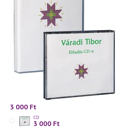
3 000
Ft
CD
3 000
Ft