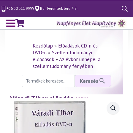
+36 30 311 9999
Bp., Ferenciek tere 7-8.
Search
for:
Kezdőlap
»
Előadások CD-n és
DVD-n
»
Szellemtudományi
előadások
»
Az évkör ünnepei a
szellemtudomány fényében
Keresés
Keresés
a
következőre:
Váradi Tibor előadás
—
(383)
Pünkösd misztériuma
(2005.05.12.)