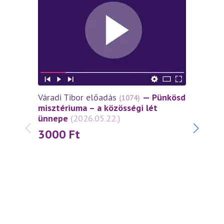
Váradi Tibor előadás
— Pünkösd
Várad
(1074)
misztériuma – a közösségi lét
miszt
ünnepe
(2026.05.22.)
János
(2026
3000
Ft
30