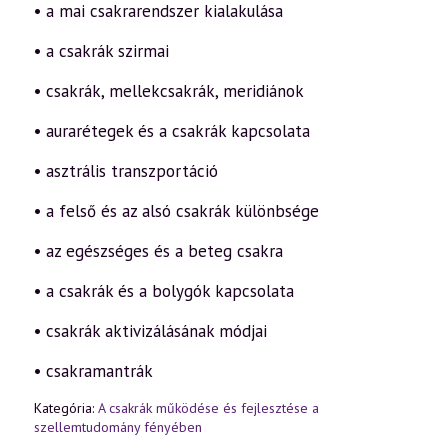
• a mai csakrarendszer kialakulása
csakratanba
(2006.10.06.)
mennyiség
• a csakrák szirmai
• csakrák, mellekcsakrák, meridiánok
• aurarétegek és a csakrák kapcsolata
• asztrális transzportáció
• a felső és az alsó csakrák különbsége
• az egészséges és a beteg csakra
• a csakrák és a bolygók kapcsolata
• csakrák aktivizálásának módjai
• csakramantrák
Kategória:
A csakrák működése és fejlesztése a
szellemtudomány fényében