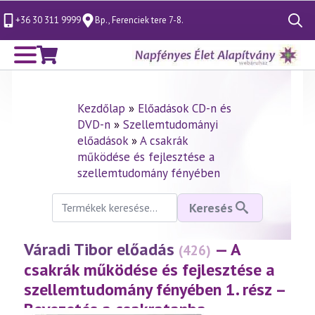
+36 30 311 9999
Bp., Ferenciek tere 7-8.
Search
for:
Kezdőlap
»
Előadások CD-n és
DVD-n
»
Szellemtudományi
előadások
»
A csakrák
működése és fejlesztése a
szellemtudomány fényében
Keresés
Keresés
a
következőre:
Váradi Tibor előadás
— A
(426)
csakrák működése és fejlesztése a
szellemtudomány fényében 1. rész –
Bevezetés a csakratanba