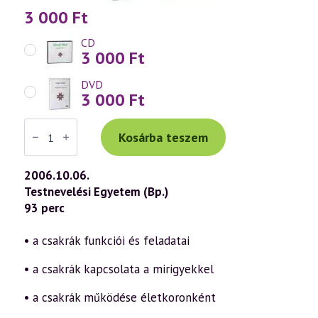
3 000
Ft
CD
3 000
Ft
DVD
3 000
Ft
Váradi
Tibor
Kosárba teszem
előadás
(426)
—
2006.10.06.
A
Testnevelési Egyetem (Bp.)
csakrák
működése
93 perc
és
fejlesztése
a
• a csakrák funkciói és feladatai
szellemtudomány
fényében
• a csakrák kapcsolata a mirigyekkel
1.
rész
–
• a csakrák működése életkoronként
Bevezetés
a