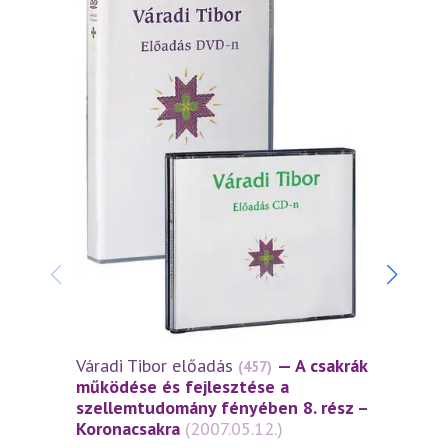
Váradi Tibor előadás
— A csakrák
Várad
(457)
működése és fejlesztése a
működ
szellemtudomány fényében 8. rész –
szell
Koronacsakra
(2007.05.12.)
Homlo