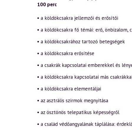
100 perc
• a köldökcsakra jellemzői és erősítői
• a köldökcsakra fő témái: erő, önbizalom, 
• a köldökcsakrához tartozó betegségek
• a köldökcsakra erősítése
• a csakrák kapcsolatai emberekkel és lény
• a köldökcsakra kapcsolatai más csakrákka
• a köldökcsakra elementáljai
• az asztrális szirmok megnyitása
• az ösztönös telepatikus képességről
• a család védőangyalának táplálása: érdekl