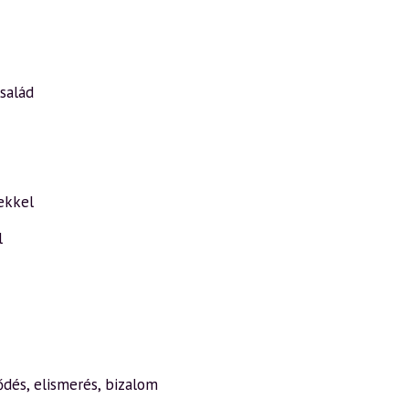
család
ekkel
l
ődés, elismerés, bizalom