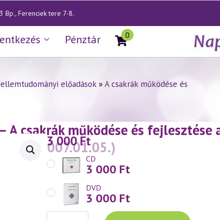
 Bp., Ferenciek tere 7-8.
0
lentkezés
Pénztár
zellemtudományi előadások
»
A csakrák működése és
— A csakrák működése és fejlesztése
3 000
Ft
csakra
(2007.01.05.)
CD
3 000
Ft
DVD
3 000
Ft
Váradi