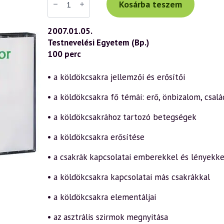
Tibor
Kosárba teszem
előadás
(437)
—
2007.01.05.
A
Testnevelési Egyetem (Bp.)
csakrák
működése
100 perc
és
fejlesztése
a
• a köldökcsakra jellemzői és erősítői
szellemtudomány
fényében
• a köldökcsakra fő témái: erő, önbizalom, csalá
4.
rész
–
• a köldökcsakrához tartozó betegségek
Köldökcsakra
(2007.01.05.)
• a köldökcsakra erősítése
mennyiség
• a csakrák kapcsolatai emberekkel és lényekke
• a köldökcsakra kapcsolatai más csakrákkal
• a köldökcsakra elementáljai
• az asztrális szirmok megnyitása