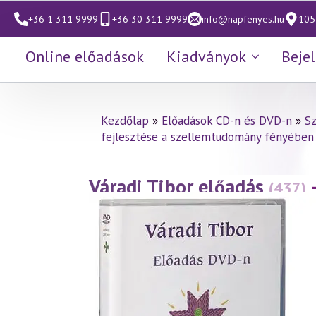
+36 1 311 9999
+36 30 311 9999
info@napfenyes.hu
1053
Online előadások
Kiadványok
Beje
Kezdőlap
»
Előadások CD-n és DVD-n
»
S
fejlesztése a szellemtudomány fényében
Váradi Tibor előadás
(437)
fényében 4. rész – Köldök