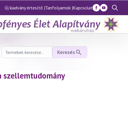
Új kiadvány értesítő |
Tanfolyamok |
Kapcsolat
Search
for:
Keresés
Keresés
a
következőre:
 a szellemtudomány