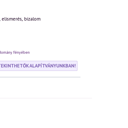
, elismerés, bizalom
udomány fényében
TEKINTHETŐK ALAPÍTVÁNYUNKBAN!