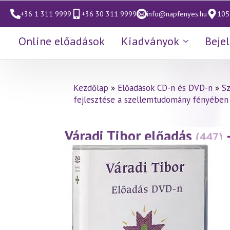
+36 1 311 9999
+36 30 311 9999
info@napfenyes.hu
1053
Online előadások
Kiadványok
Beje
Kezdőlap
»
Előadások CD-n és DVD-n
»
S
fejlesztése a szellemtudomány fényében
Váradi Tibor előadás
(447)
fényében 6. rész – Torokcs