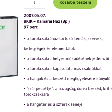
Tibor
Kosárba teszem
előadás
(447)
—
2007.03.07.
A
BKIK – Kamarai Ház (Bp.)
csakrák
működése
97 perc
és
fejlesztése
a
• a torokcsakrához tartozó témák, szervek,
szellemtudomány
fényében
betegségek és elementálok
6.
rész
–
• a torokcsakra helyes működésének jellemzői
Torokcsakra
(2007.03.07.)
• a torokcsakra kapcsolata más csakrákkal
mennyiség
• a hangok és a beszéd megfigyelésére irányuló
• “száj pecsétje”: a hazugság, durva beszéd, kriti
torokcsakrára
• a hangéter és a szférák zenéje