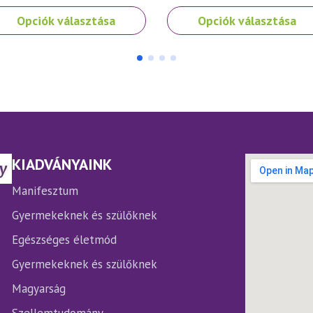
nek
Ennek
Opciók választása
Opciók választása
a
rméknek
terméknek
bb
több
iációja
variációja
.
van.
A
ltozatok
változatok
a
rmékoldalon
termékoldalon
KIADVÁNYAINK
laszthatók
választhatók
ki
Manifesztum
Gyermekeknek és szülőknek
Egészséges életmód
Gyermekeknek és szülőknek
Magyarság