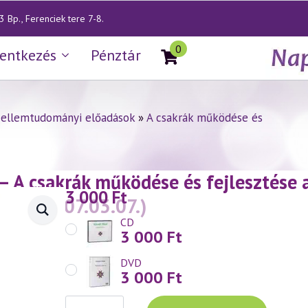
 Bp., Ferenciek tere 7-8.
0
lentkezés
Pénztár
zellemtudományi előadások
»
A csakrák működése és
— A csakrák működése és fejlesztése
3 000
Ft
akra
(2007.03.07.)
CD
3 000
Ft
DVD
3 000
Ft
Váradi