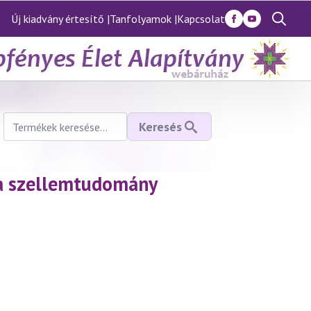
Új kiadvány értesítő |
Tanfolyamok |
Kapcsolat
Search
for:
Keresés
Keresés
a
következőre:
 a szellemtudomány