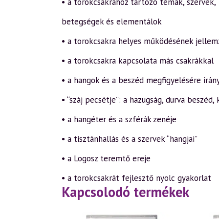
• a torokcsakrához tartozó témák, szervek,
betegségek és elementálok
• a torokcsakra helyes működésének jellem
• a torokcsakra kapcsolata más csakrákkal
• a hangok és a beszéd megfigyelésére irán
• “száj pecsétje”: a hazugság, durva beszéd, 
• a hangéter és a szférák zenéje
• a tisztánhallás és a szervek “hangjai”
• a Logosz teremtő ereje
• a torokcsakrát fejlesztő nyolc gyakorlat
Kapcsolodó termékek