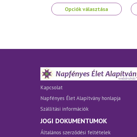
Ennek
En
Opciók választása
a
a
terméknek
te
több
tö
variációja
var
van.
van
A
A
változatok
vá
a
a
termékoldalon
te
választhatók
vá
ki
ki
Kapcsolat
Napfényes Élet Alapítvány honlapja
Szállítási információk
JOGI DOKUMENTUMOK
Általános szerződési feltételek