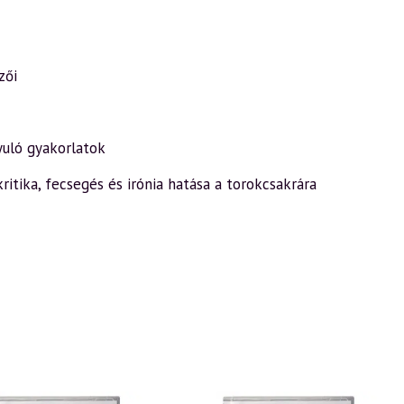
zői
yuló gyakorlatok
kritika, fecsegés és irónia hatása a torokcsakrára