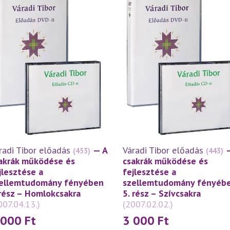
radi Tibor előadás
— A
Váradi Tibor előadás
(453)
(443)
akrák működése és
csakrák működése és
jlesztése a
fejlesztése a
ellemtudomány fényében
szellemtudomány fényéb
 rész – Homlokcsakra
5. rész – Szívcsakra
007.04.13.)
(2007.02.02.)
 000
Ft
3 000
Ft