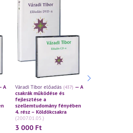
— A
Váradi Tibor előadás
— A
Váradi Tibor előa
(437)
csakrák működése és
csakrák működés
fejlesztése a
fejlesztése a
en
szellemtudomány fényében
szellemtudomán
4. rész – Köldökcsakra
3. rész – Nemi cs
(2007.01.05.)
(2006.12.01.)
3 000
Ft
3 000
Ft