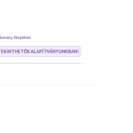
udomány fényében
TEKINTHETŐK ALAPÍTVÁNYUNKBAN!