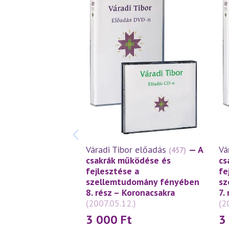
Váradi Tibor előadás
— A
Vá
(457)
csakrák működése és
cs
fejlesztése a
fe
szellemtudomány fényében
sz
8. rész – Koronacsakra
7.
(2007.05.12.)
(2
3 000
Ft
3