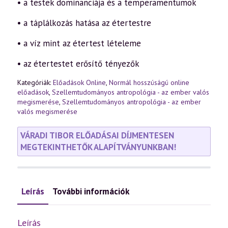
• a testek dominanciája és a temperamentumok
• a táplálkozás hatása az étertestre
• a víz mint az étertest lételeme
• az étertestet erősítő tényezők
Kategóriák:
Előadások Online
,
Normál hosszúságú online
előadások
,
Szellemtudományos antropológia - az ember valós
megismerése
,
Szellemtudományos antropológia - az ember
valós megismerése
VÁRADI TIBOR ELŐADÁSAI DÍJMENTESEN
MEGTEKINTHETŐK ALAPÍTVÁNYUNKBAN!
Leírás
További információk
Leírás