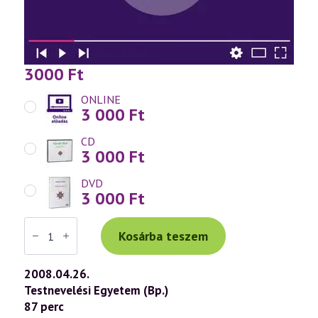
3000
Ft
ONLINE
3 000
Ft
CD
3 000
Ft
DVD
3 000
Ft
Váradi
Tibor
Kosárba teszem
előadás
(488)
—
2008.04.26.
Az
Testnevelési Egyetem (Bp.)
emberi
lét
87 perc
titkai