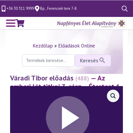
+36 30 311 9999
Bp., Ferenciek tere 7-8.
Search
for:
Kezdőlap
»
Előadások Online
Keresés
Keresés
a
következőre:
Váradi Tibor előadás
— Az
(488)
emberi lét titkai 3. rész – Étertest 1.
(2008.04.26.)