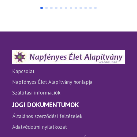
terméknek
több
variációja
van.
A
változatok
a
termékoldalon
választhatók
ki
Kapcsolat
Napfényes Élet Alapítvány honlapja
Szállítási információk
JOGI DOKUMENTUMOK
Általános szerződési feltételek
Adatvédelmi nyilatkozat