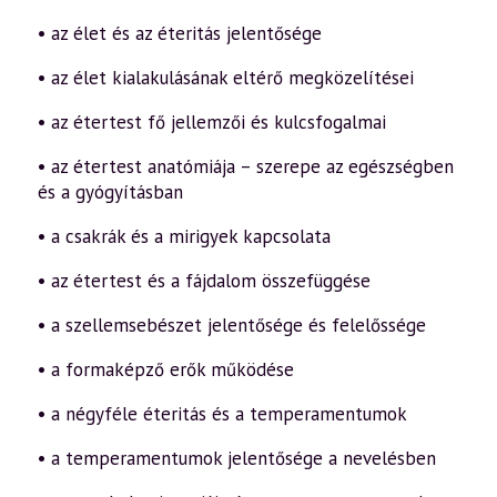
3.
rész
• az élet és az éteritás jelentősége
–
Étertest
• az élet kialakulásának eltérő megközelítései
1.
(2008.04.26.)
mennyiség
• az étertest fő jellemzői és kulcsfogalmai
• az étertest anatómiája – szerepe az egészségben
és a gyógyításban
• a csakrák és a mirigyek kapcsolata
• az étertest és a fájdalom összefüggése
• a szellemsebészet jelentősége és felelőssége
• a formaképző erők működése
• a négyféle éteritás és a temperamentumok
• a temperamentumok jelentősége a nevelésben