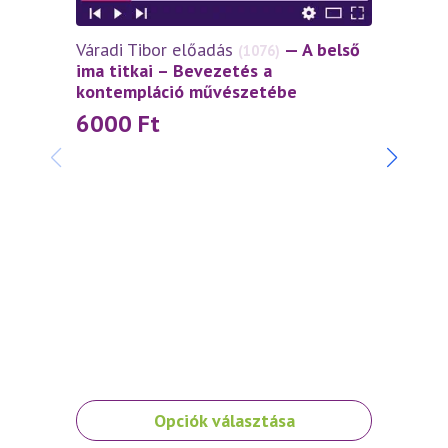
Váradi Tibor előadás
— A belső
(1076)
ima titkai – Bevezetés a
kontempláció művészetébe
6000
Ft
Váradi
szívtő
4 5
Ennek
Opciók választása
a