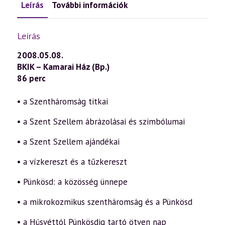
Leírás
További információk
Leírás
2008.05.08.
BKIK – Kamarai Ház (Bp.)
86 perc
• a Szentháromság titkai
• a Szent Szellem ábrázolásai és szimbólumai
• a Szent Szellem ajándékai
• a vízkereszt és a tűzkereszt
• Pünkösd: a közösség ünnepe
• a mikrokozmikus szentháromság és a Pünkösd
• a Húsvéttól Pünkösdig tartó ötven nap