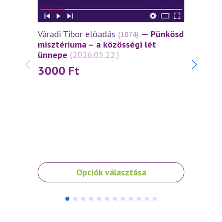
Váradi Tibor előadás
— Pünkösd
Várad
(1074)
misztériuma – a közösségi lét
miszt
ünnepe
(2026.05.22.)
János
(2026
3000
Ft
30
Ennek
Ennek
Opciók választása
a
a
terméknek
termé
több
több
variációja
variáci