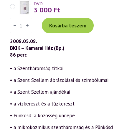
DVD
3 000
Ft
Váradi
Tibor
Kosárba teszem
előadás
(489)
—
2008.05.08.
Pünkösd
BKIK – Kamarai Ház (Bp.)
misztériuma
(2008.05.08.)
86 perc
mennyiség
• a Szentháromság titkai
• a Szent Szellem ábrázolásai és szimbólumai
• a Szent Szellem ajándékai
• a vízkereszt és a tűzkereszt
• Pünkösd: a közösség ünnepe
• a mikrokozmikus szentháromság és a Pünkösd