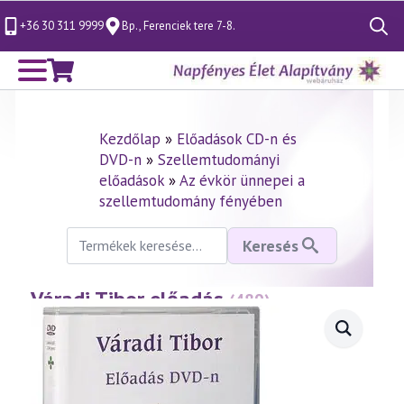
+36 30 311 9999
Bp., Ferenciek tere 7-8.
Search
for:
Kezdőlap
»
Előadások CD-n és
DVD-n
»
Szellemtudományi
előadások
»
Az évkör ünnepei a
szellemtudomány fényében
Keresés
Keresés
a
következőre:
Váradi Tibor előadás
—
(489)
Pünkösd misztériuma
(2008.05.08.)