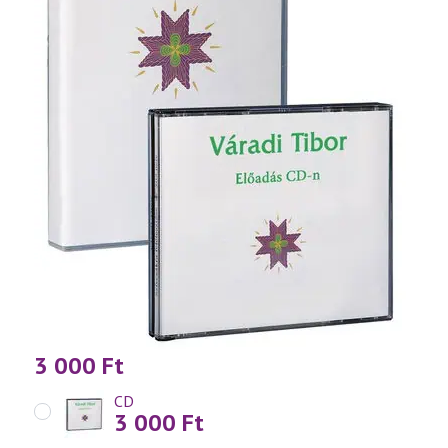
3 000
Ft
CD
3 000
Ft