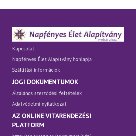
van.
van.
A
A
változatok
változ
a
a
termékoldalon
termé
választhatók
válasz
ki
ki
Kapcsolat
Napfényes Élet Alapítvány honlapja
Szállítási információk
JOGI DOKUMENTUMOK
Általános szerződési feltételek
Adatvédelmi nyilatkozat
AZ ONLINE VITARENDEZÉSI
PLATFORM