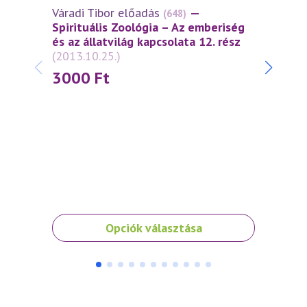
Váradi Tibor előadás
—
(648)
Spirituális Zoológia – Az emberiség
és az állatvilág kapcsolata 12. rész
(2013.10.25.)
3000
Ft
Várad
Spiri
és az 
(2012
3 0
Ennek
Ennek
Opciók választása
a
a
terméknek
termé
több
több
variációja
variáci
van.
van.