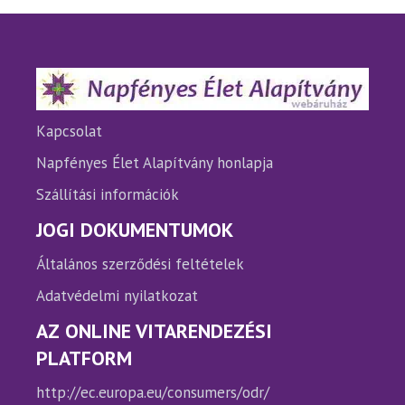
A
A
változatok
változ
a
a
termékoldalon
termé
választhatók
válasz
ki
ki
Kapcsolat
Napfényes Élet Alapítvány honlapja
Szállítási információk
JOGI DOKUMENTUMOK
Általános szerződési feltételek
Adatvédelmi nyilatkozat
AZ ONLINE VITARENDEZÉSI
PLATFORM
http://ec.europa.eu/consumers/odr/