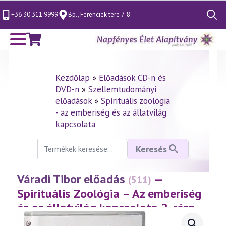
+36 30 311 9999
Bp., Ferenciek tere 7-8.
Search
for:
Kezdőlap
»
Előadások CD-n és
DVD-n
»
Szellemtudományi
előadások
»
Spirituális zoológia
- az emberiség és az állatvilág
kapcsolata
Keresés
Keresés
a
következőre:
Váradi Tibor előadás
—
(511)
Spirituális Zoológia – Az emberiség
és az állatvilág kapcsolata 2. rész
(2009.02.27.)