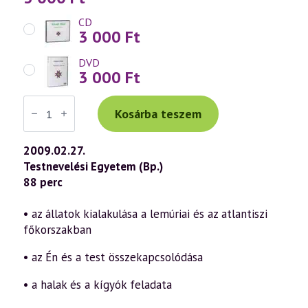
CD
3 000
Ft
DVD
3 000
Ft
Váradi
Tibor
Kosárba teszem
előadás
(511)
—
2009.02.27.
Spirituális
Testnevelési Egyetem (Bp.)
Zoológia
–
88 perc
Az
emberiség
és
• az állatok kialakulása a lemúriai és az atlantiszi
az
főkorszakban
állatvilág
kapcsolata
2.
• az Én és a test összekapcsolódása
rész
(2009.02.27.)
• a halak és a kígyók feladata
mennyiség