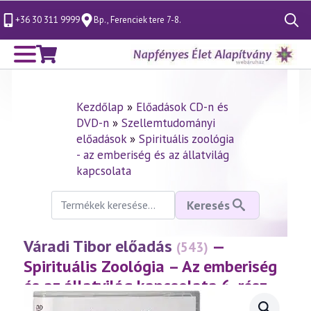
+36 30 311 9999
Bp., Ferenciek tere 7-8.
Search
for:
Kezdőlap
»
Előadások CD-n és
DVD-n
»
Szellemtudományi
előadások
»
Spirituális zoológia
- az emberiség és az állatvilág
kapcsolata
Keresés
Keresés
a
következőre:
Váradi Tibor előadás
—
(543)
Spirituális Zoológia – Az emberiség
és az állatvilág kapcsolata 6. rész
(2010.03.12.)