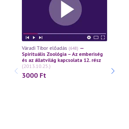
Váradi Tibor előadás
—
(648)
Spirituális Zoológia – Az emberiség
és az állatvilág kapcsolata 12. rész
(2013.10.25.)
3000
Ft
Várad
Spiri
és az 
(2012
3 0