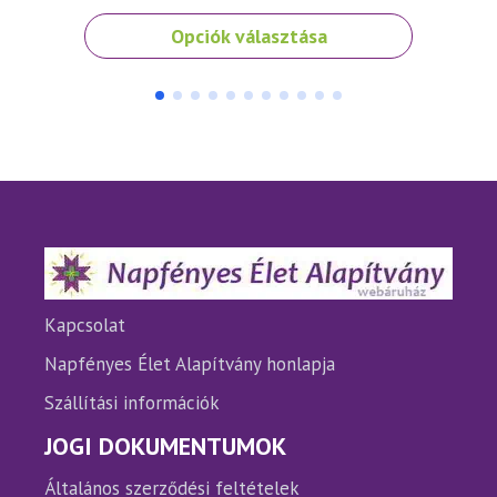
Ennek
Ennek
Opciók választása
a
a
terméknek
termé
több
több
variációja
variáci
van.
van.
A
A
változatok
változ
a
a
termékoldalon
termé
választhatók
válasz
ki
ki
Kapcsolat
Napfényes Élet Alapítvány honlapja
Szállítási információk
JOGI DOKUMENTUMOK
Általános szerződési feltételek