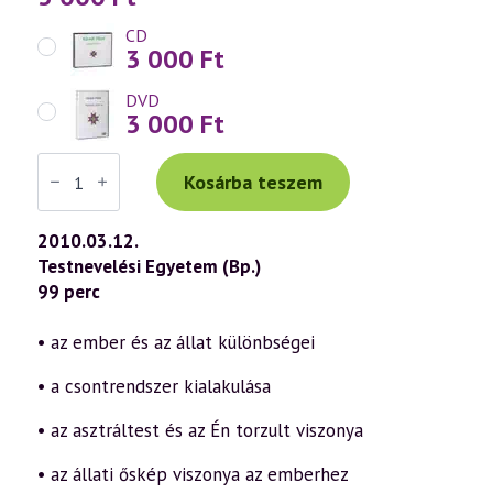
CD
3 000
Ft
DVD
3 000
Ft
Váradi
Tibor
Kosárba teszem
előadás
(543)
—
2010.03.12.
Spirituális
Testnevelési Egyetem (Bp.)
Zoológia
–
99 perc
Az
emberiség
és
• az ember és az állat különbségei
az
állatvilág
• a csontrendszer kialakulása
kapcsolata
6.
rész
• az asztráltest és az Én torzult viszonya
(2010.03.12.)
mennyiség
• az állati őskép viszonya az emberhez