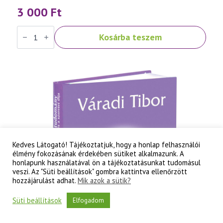
3 000
Ft
Váradi
Kosárba teszem
Tibor:
Szellemtudomány
II.
rész
-
A
tudati
lélek
korának
titkai
mennyiség
Kedves Látogató! Tájékoztatjuk, hogy a honlap felhasználói
élmény fokozásának érdekében sütiket alkalmazunk. A
honlapunk használatával ön a tájékoztatásunkat tudomásul
veszi. Az "Süti beállítások" gombra kattintva ellenőrzött
hozzájárulást adhat.
Mik azok a sütik?
Süti beállítások
Elfogadom