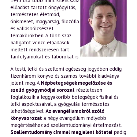
1995 óta több mint kilencszáz
előadást tartott öngyógyítás,
természetes életmód,
önismeret, magyarság, filozófia
és vallásbölcsészet
témakörökben. A több száz
hallgatót vonzó előadások
mellett rendszeresen tart
tanfolyamokat és táborokat is.
A testi, lelki és szellemi egészség jegyében eddig
tizenhárom könyve és számos további kiadványa
jelent meg. A
Népbetegségek megelőzése és
szelíd gyógymódjai sorozat
részletesen
foglalkozik a leggyakoribb betegségek fizikai és
lelki aspektusaival, a gyógyulás természetes
lehetőségeivel.
Az evangéliumokról szóló
könyvsorozat
a négy evangélium mélyebb
megértéséhez ad szellemtudományi értelmezést.
Szellemtudomány címmel megjelent kötetei
pedig