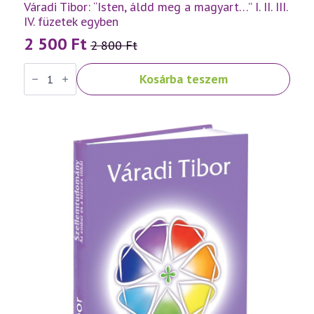
Váradi Tibor: “Isten, áldd meg a magyart…” I. II. III.
IV. füzetek egyben
2 500
Ft
2 800
Ft
Original
Current
Váradi
price
price
Kosárba teszem
Tibor:
was:
is:
"Isten,
áldd
2
2
meg
a
800 Ft.
500 Ft.
magyart..."
I.
II.
III.
IV.
füzetek
egyben
mennyiség