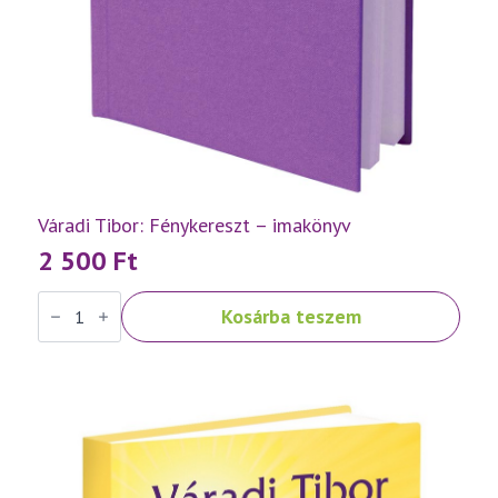
Váradi Tibor: Fénykereszt – imakönyv
2 500
Ft
Váradi
Kosárba teszem
Tibor:
Fénykereszt
–
imakönyv
mennyiség