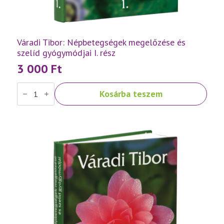
Váradi Tibor: Népbetegségek megelőzése és
szelíd gyógymódjai I. rész
3 000
Ft
Váradi
Kosárba teszem
Tibor:
Népbetegségek
megelőzése
és
szelíd
gyógymódjai
I.
rész
mennyiség