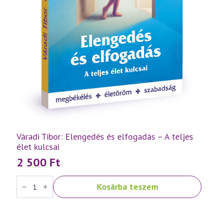
Váradi Tibor: Elengedés és elfogadás – A teljes
élet kulcsai
2 500
Ft
Váradi
Kosárba teszem
Tibor:
Elengedés
és
elfogadás
–