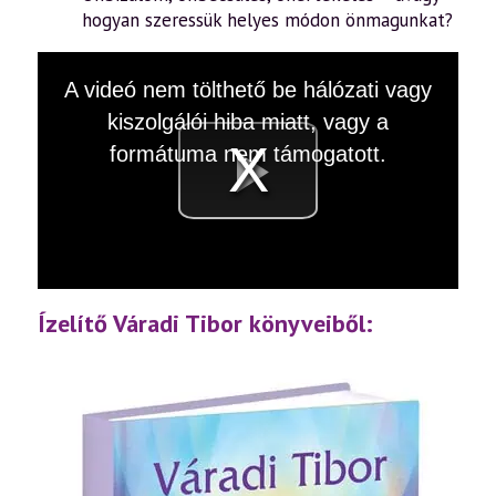
hogyan szeressük helyes módon önmagunkat?
This
A videó nem tölthető be hálózati vagy
is
a
kiszolgálói hiba miatt, vagy a
modal
window.
formátuma nem támogatott.
Videó
lejátsz
Ízelítő Váradi Tibor könyveiből: