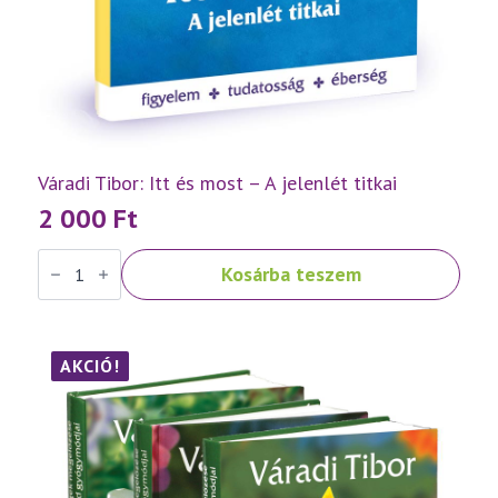
Váradi Tibor: Itt és most – A jelenlét titkai
2 000
Ft
Váradi
Kosárba teszem
Tibor:
Itt
és
most
–
A
AKCIÓ!
jelenlét
titkai
mennyiség