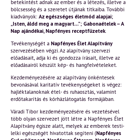
betekintést adnak az ember és a létezés, illetve a
bölcsesség és a szeretet útjának titkaiba. További
kiadványok:
Az egészséges életmód alapjai
;
„Isten, áldd meg a magyart…”
;
Gabonaételek – A
Nap ajándékai
,
Napfényes receptfüzetek
.
Tevékenységét a
Napfényes Élet Alapítvány
szervezésében végzi. Az alapítvány szervezi
előadásait, adja ki és gondozza írásait, illetve az
előadásairól készült kép- és hangfelvételeket.
Kezdeményezésére az alapítvány önkéntesek
bevonásával karitatív tevékenységeket is végez:
hajléktalanoknak étel- és ruhaosztás, valamint
erdőtakarítás és kórházlátogatás formájában.
Váradi Tibor kezdeményezésére és vezetésével
több olyan szervezet jött létre a Napfényes Élet
Alapítvány égisze alatt, melyek az emberek testi-
lelki egészségét hivatottak segíteni (
Napfényes