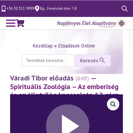
+36 30 311 9999
Bp., Ferenciek tere 7-8.
Search
for:
Kezdőlap
»
Előadások Online
Keresés
Keresés
a
következőre:
Váradi Tibor előadás
—
(648)
Spirituális Zoológia – Az emberiség
és az állatvilág kapcsolata 12. rész
(2013.10.25.)