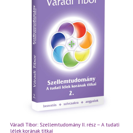
létezés
titkai
mennyiség
Váradi Tibor: Szellemtudomány II. rész – A tudati
lélek korának titkai