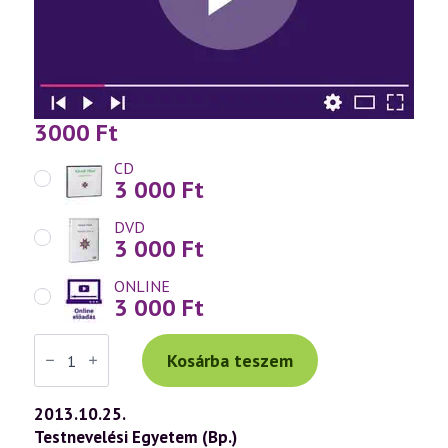
3000
Ft
CD
3 000
Ft
DVD
3 000
Ft
ONLINE
3 000
Ft
Váradi
Tibor
Kosárba teszem
előadás
(648)
—
2013.10.25.
Spirituális
Testnevelési Egyetem (Bp.)
Zoológia