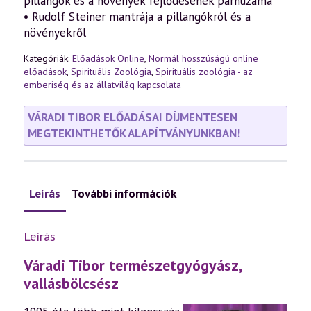
pillangók és a növények fejlődésének párhuzama
• Rudolf Steiner mantrája a pillangókról és a
növényekről
Kategóriák:
Előadások Online
,
Normál hosszúságú online
előadások
,
Spirituális Zoológia
,
Spirituális zoológia - az
emberiség és az állatvilág kapcsolata
VÁRADI TIBOR ELŐADÁSAI DÍJMENTESEN
MEGTEKINTHETŐK ALAPÍTVÁNYUNKBAN!
Leírás
További információk
Leírás
Váradi Tibor természetgyógyász,
vallásbölcsész