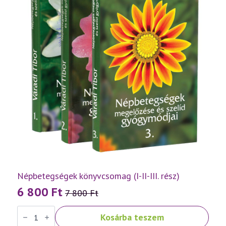
Népbetegségek könyvcsomag (I-II-III. rész)
6 800
Ft
7 800
Ft
Original
Current
Népbetegségek
price
price
Kosárba teszem
könyvcsomag
(I-