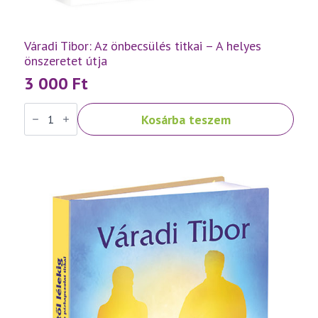
Váradi Tibor: Az önbecsülés titkai – A helyes
önszeretet útja
3 000
Ft
Váradi
Kosárba teszem
Tibor:
Az
önbecsülés
titkai
–
A
helyes
önszeretet
útja
mennyiség