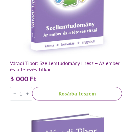
Váradi Tibor: Szellemtudomány I. rész – Az ember
és a létezés titkai
3 000
Ft
Váradi
Kosárba teszem
Tibor:
Szellemtudomány
I.
rész
-
Az
ember
és
a