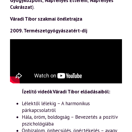
Gyógyközpont
,
Napfényes Étterem
,
Napfényes
Cukrászat
).
Váradi Tibor szakmai önéletrajza
2009. Természetgyógyászatért-díj
Ízelítő videók Váradi Tibor előadásaiból:
Lélektől lélekig – A harmonikus
párkapcsolatról
Hála, öröm, boldogság – Bevezetés a pozitív
pszichológiába
Önbizalom, önbecsülés, önértékelés – avagy