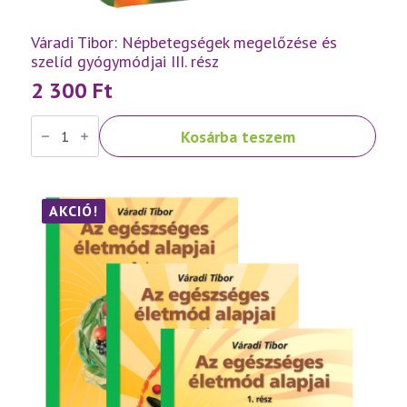
Váradi Tibor: Népbetegségek megelőzése és
szelíd gyógymódjai III. rész
2 300
Ft
Váradi
Kosárba teszem
Tibor:
Népbetegségek
megelőzése
és
szelíd
gyógymódjai
AKCIÓ!
III.
rész
mennyiség