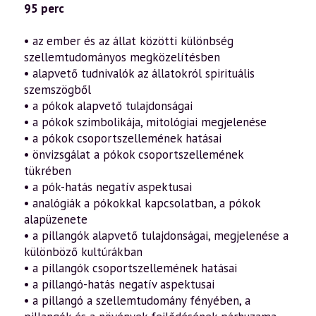
–
95 perc
Az
emberiség
és
• az ember és az állat közötti különbség
az
szellemtudományos megközelítésben
állatvilág
kapcsolata
• alapvető tudnivalók az állatokról spirituális
12.
szemszögből
rész
(2013.10.25.)
• a pókok alapvető tulajdonságai
mennyiség
• a pókok szimbolikája, mitológiai megjelenése
• a pókok csoportszellemének hatásai
• önvizsgálat a pókok csoportszellemének
tükrében
• a pók-hatás negatív aspektusai
• analógiák a pókokkal kapcsolatban, a pókok
alapüzenete
• a pillangók alapvető tulajdonságai, megjelenése a
különböző kultúrákban
• a pillangók csoportszellemének hatásai
• a pillangó-hatás negatív aspektusai
• a pillangó a szellemtudomány fényében, a