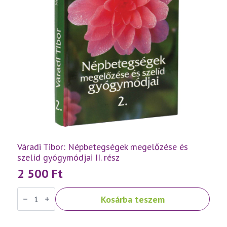
Váradi Tibor: Népbetegségek megelőzése és
szelíd gyógymódjai II. rész
2 500
Ft
Váradi
Kosárba teszem
Tibor:
Népbetegségek
megelőzése
és