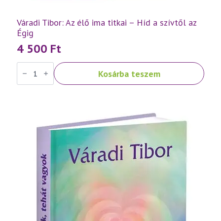
Váradi Tibor: Az élő ima titkai – Híd a szívtől az
Égig
4 500
Ft
Váradi
Kosárba teszem
Tibor:
Az
élő
ima
titkai
–
Híd
a
szívtől
az
Égig
mennyiség