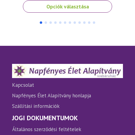
Ennek
Ennek
Opciók választása
a
a
terméknek
termé
több
több
variációja
variáci
van.
van.
A
A
változatok
változ
a
a
termékoldalon
termé
választhatók
válasz
ki
ki
Kapcsolat
Napfényes Élet Alapítvány honlapja
Szállítási információk
JOGI DOKUMENTUMOK
Általános szerződési feltételek