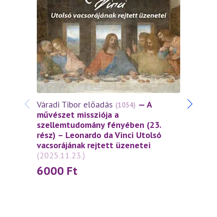
Várad
művés
szell
(2025
30
Váradi Tibor előadás
— A
(1054)
művészet missziója a
szellemtudomány fényében (23.
rész) – Leonardo da Vinci Utolsó
vacsorájának rejtett üzenetei
(2025.11.23.)
6000
Ft