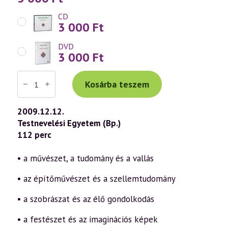
CD
3 000
Ft
DVD
3 000
Ft
Váradi
Tibor
Kosárba teszem
előadás
(533)
—
2009.12.12.
A
Testnevelési Egyetem (Bp.)
művészet
missziója
112 perc
a
szellemtudomány
tükrében
• a művészet, a tudomány és a vallás
3.
rész
• az építőművészet és a szellemtudomány
(2009.12.12.)
mennyiség
• a szobrászat és az élő gondolkodás
• a festészet és az imaginációs képek