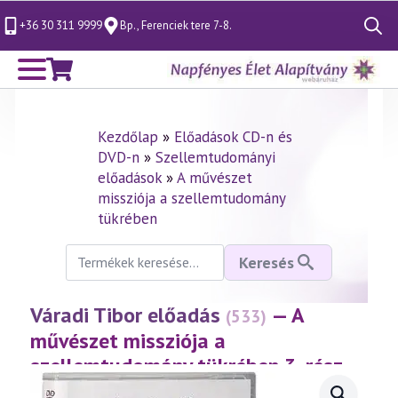
+36 30 311 9999
Bp., Ferenciek tere 7-8.
Search
for:
Kezdőlap
»
Előadások CD-n és
DVD-n
»
Szellemtudományi
előadások
»
A művészet
missziója a szellemtudomány
tükrében
Keresés
Keresés
a
következőre:
Váradi Tibor előadás
— A
(533)
művészet missziója a
szellemtudomány tükrében 3. rész
(2009.12.12.)