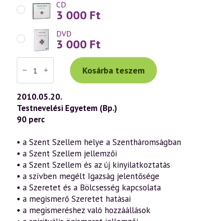
CD
3 000
Ft
DVD
3 000
Ft
Váradi
Tibor
Kosárba teszem
előadás
(551)
—
2010.05.20.
Pünkösd
Testnevelési Egyetem (Bp.)
misztériuma
a
90 perc
szellemtudomány
fényében
(2010.05.20.)
• a Szent Szellem helye a Szentháromságban
mennyiség
• a Szent Szellem jellemzői
• a Szent Szellem és az új kinyilatkoztatás
• a szívben megélt Igazság jelentősége
• a Szeretet és a Bölcsesség kapcsolata
• a megismerő Szeretet hatásai
• a megismeréshez való hozzáállások