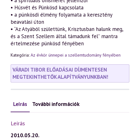
• a spirituális önismeret jellemzői
• Húsvét és Pünkösd kapcsolata
• a pünkösdi élmény folyamata a keresztény
beavatási úton
• “Az Atyából születtünk, Krisztusban halunk meg,
és a Szent Szellem által támadunk fel” mantra
értelmezése pünkösd fényében
Kategória:
Az évkör ünnepei a szellemtudomány fényében
VÁRADI TIBOR ELŐADÁSAI DÍJMENTESEN
MEGTEKINTHETŐK ALAPÍTVÁNYUNKBAN!
Leírás
További információk
Leírás
2010.05.20.