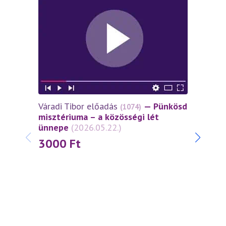
Váradi Tibor előadás
— Pünkösd
Várad
(1074)
misztériuma – a közösségi lét
miszt
ünnepe
(2026.05.22.)
János
(2026
3000
Ft
30