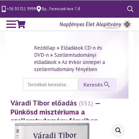
+36 30 311 9999
Bp., Ferenciek tere 7-8.
Search
for:
Kezdőlap
»
Előadások CD-n és
DVD-n
»
Szellemtudományi
előadások
»
Az évkör ünnepei a
szellemtudomány fényében
Keresés
Keresés
a
következőre:
Váradi Tibor előadás
—
(551)
Pünkösd misztériuma a
szellemtudomány fényében
(2010.05.20.)