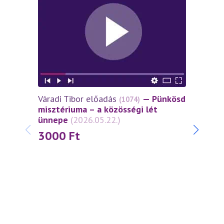
Váradi Tibor előadás
— Pünkösd
Várad
(1074)
misztériuma – a közösségi lét
miszt
ünnepe
(2026.05.22.)
János
(2026
3000
Ft
30