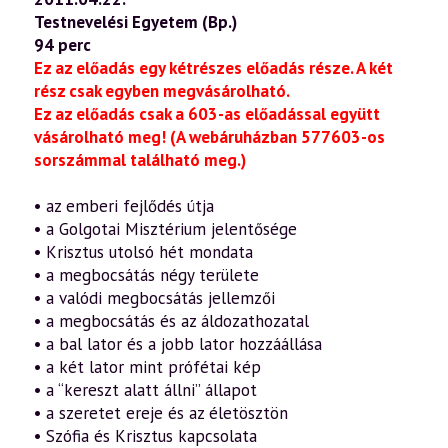
Testnevelési Egyetem (Bp.)
94 perc
Ez az előadás egy kétrészes előadás része. A két
rész csak egyben megvásárolható.
Ez az előadás csak a 603-as előadással együtt
vásárolható meg!
(A webáruházban 577603-os
sorszámmal található meg.)
• az emberi fejlődés útja
• a Golgotai Misztérium jelentősége
• Krisztus utolsó hét mondata
• a megbocsátás négy területe
• a valódi megbocsátás jellemzői
• a megbocsátás és az áldozathozatal
• a bal lator és a jobb lator hozzáállása
• a két lator mint prófétai kép
• a “kereszt alatt állni” állapot
• a szeretet ereje és az életösztön
• Szófia és Krisztus kapcsolata