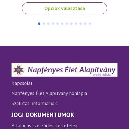
Ennek
Ennek
Opciók választása
a
a
terméknek
termé
több
több
variációja
variáci
van.
van.
A
A
változatok
változ
a
a
termékoldalon
termé
választhatók
válasz
ki
ki
Kapcsolat
Napfényes Élet Alapítvány honlapja
Szállítási információk
JOGI DOKUMENTUMOK
Általános szerződési feltételek