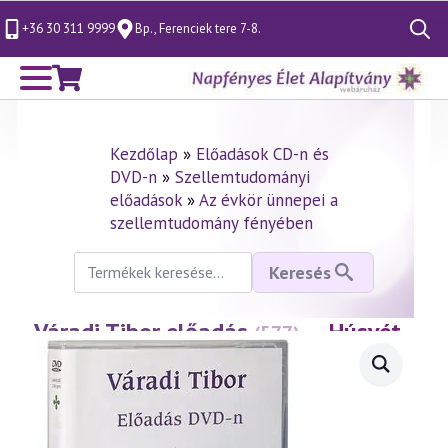
+36 30 311 9999
Bp., Ferenciek tere 7-8.
Search
for:
Kezdőlap
»
Előadások CD-n és
DVD-n
»
Szellemtudományi
előadások
»
Az évkör ünnepei a
szellemtudomány fényében
Keresés
Keresés
a
következőre:
Váradi Tibor előadás
— Húsvét
(577)
misztériuma
(2011.04.22.)