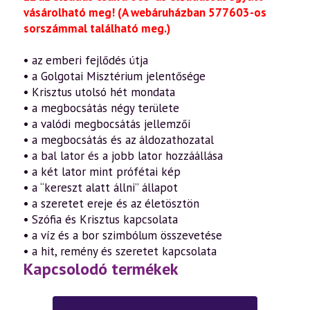
vásárolható meg!
(A webáruházban 577603-os
sorszámmal található meg.)
• az emberi fejlődés útja
• a Golgotai Misztérium jelentősége
• Krisztus utolsó hét mondata
• a megbocsátás négy területe
• a valódi megbocsátás jellemzői
• a megbocsátás és az áldozathozatal
• a bal lator és a jobb lator hozzáállása
• a két lator mint prófétai kép
• a “kereszt alatt állni” állapot
• a szeretet ereje és az életösztön
• Szófia és Krisztus kapcsolata
• a víz és a bor szimbólum összevetése
• a hit, remény és szeretet kapcsolata
Kapcsolodó termékek