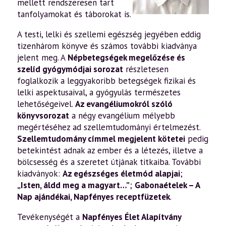
mellett rendszeresen tart
tanfolyamokat és táborokat is.
A testi, lelki és szellemi egészség jegyében eddig
tizenhárom könyve és számos további kiadványa
jelent meg. A
Népbetegségek megelőzése és
szelíd gyógymódjai sorozat
részletesen
foglalkozik a leggyakoribb betegségek fizikai és
lelki aspektusaival, a gyógyulás természetes
lehetőségeivel.
Az evangéliumokról szóló
könyvsorozat
a négy evangélium mélyebb
megértéséhez ad szellemtudományi értelmezést.
Szellemtudomány címmel megjelent kötetei
pedig
betekintést adnak az ember és a létezés, illetve a
bölcsesség és a szeretet útjának titkaiba. További
kiadványok:
Az egészséges életmód alapjai
;
„Isten, áldd meg a magyart…”
;
Gabonaételek – A
Nap ajándékai
,
Napfényes receptfüzetek
.
Tevékenységét a
Napfényes Élet Alapítvány