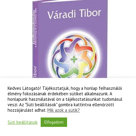
tudati
lélek
korának
titkai
mennyiség
Kedves Látogató! Tájékoztatjuk, hogy a honlap felhasználói
élmény fokozásának érdekében sütiket alkalmazunk. A
honlapunk használatával ön a tájékoztatásunkat tudomásul
veszi. Az "Süti beállítások" gombra kattintva ellenőrzött
hozzájárulást adhat.
Mik azok a sütik?
Süti beállítások
Elfogadom