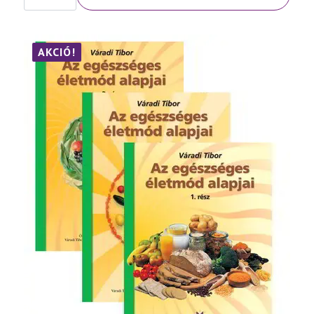
Népbetegségek
megelőzése
és
szelíd
gyógymódjai
AKCIÓ!
III.
rész
mennyiség