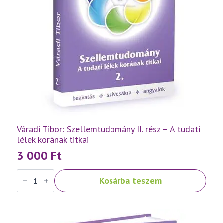
Váradi Tibor: Szellemtudomány II. rész – A tudati
lélek korának titkai
3 000
Ft
Váradi
Kosárba teszem
Tibor:
Szellemtudomány
II.
rész
-
A