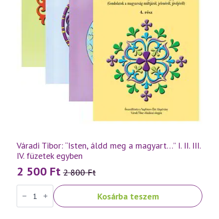
Váradi Tibor: “Isten, áldd meg a magyart…” I. II. III.
IV. füzetek egyben
2 500
Ft
2 800
Ft
Original
Current
Váradi
price
price
Kosárba teszem
Tibor:
was:
is:
"Isten,
áldd
2
2