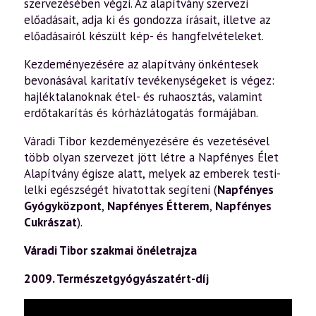
szervezésében végzi. Az alapítvány szervezi
előadásait, adja ki és gondozza írásait, illetve az
előadásairól készült kép- és hangfelvételeket.
Kezdeményezésére az alapítvány önkéntesek
bevonásával karitatív tevékenységeket is végez:
hajléktalanoknak étel- és ruhaosztás, valamint
erdőtakarítás és kórházlátogatás formájában.
Váradi Tibor kezdeményezésére és vezetésével
több olyan szervezet jött létre a Napfényes Élet
Alapítvány égisze alatt, melyek az emberek testi-
lelki egészségét hivatottak segíteni (
Napfényes
Gyógyközpont
,
Napfényes Étterem
,
Napfényes
Cukrászat
).
Váradi Tibor szakmai önéletrajza
2009. Természetgyógyászatért-díj