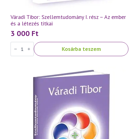
Váradi Tibor: Szellemtudomány I. rész – Az ember
és a létezés titkai
3 000
Ft
Váradi
Kosárba teszem
Tibor:
Szellemtudomány
I.
rész
-
Az
ember
és
a
létezés
titkai
mennyiség