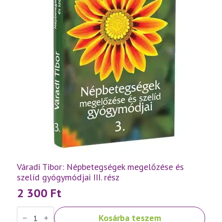
Váradi Tibor: Népbetegségek megelőzése és
szelíd gyógymódjai III. rész
2 300
Ft
Váradi
Kosárba teszem
Tibor: