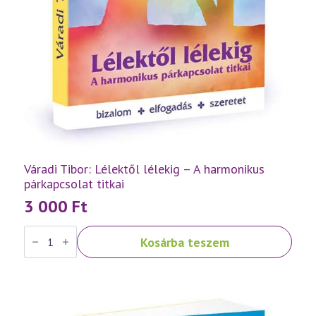
Váradi Tibor: Lélektől lélekig – A harmonikus
párkapcsolat titkai
3 000
Ft
Váradi
Kosárba teszem
Tibor:
Lélektől
lélekig
–
A
harmonikus
párkapcsolat