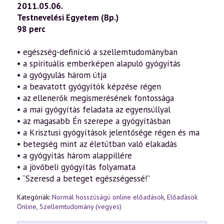
—
2011.05.06.
Egészség,
Testnevelési Egyetem (Bp.)
betegség,
gyógyulás
98 perc
a
szellemtudomány
fényében
• egészség-definíció a szellemtudományban
(2011.05.06.)
• a spirituális emberképen alapuló gyógyítás
mennyiség
• a gyógyulás három útja
• a beavatott gyógyítók képzése régen
• az ellenerők megismerésének fontossága
• a mai gyógyítás feladata az egyensúllyal
• az magasabb Én szerepe a gyógyításban
• a Krisztusi gyógyítások jelentősége régen és ma
• betegség mint az életútban való elakadás
• a gyógyítás három alappillére
• a jövőbeli gyógyítás folyamata
• “Szeresd a beteget egészségessé!”
Kategóriák:
Normál hosszúságú online előadások
,
Előadások
Online
,
Szellemtudomány (vegyes)