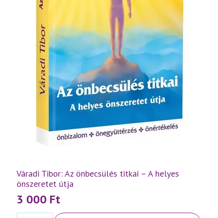
Váradi Tibor: Az önbecsülés titkai – A helyes
önszeretet útja
3 000
Ft
Váradi