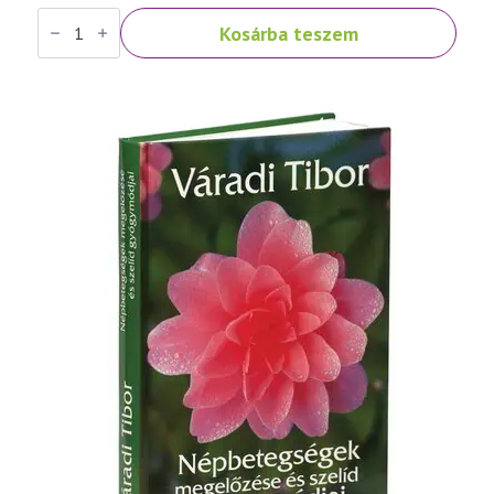
Váradi
Kosárba teszem
Tibor:
Népbetegségek
megelőzése
és
szelíd
gyógymódjai
I.
rész
mennyiség