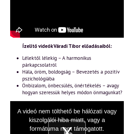
Ízelítő videók Váradi Tibor előadásaiból:
Lélektől lélekig – A harmonikus
párkapcsolatról
Hála, öröm, boldogság – Bevezetés a pozitív
pszichológiába
Önbizalom, önbecsülés, önértékelés – avagy
hogyan szeressük helyes módon önmagunkat?
This
A videó nem tölthető be hálózati vagy
is
a
kiszolgálói hiba miatt, vagy a
modal
window.
formátuma nem támogatott.