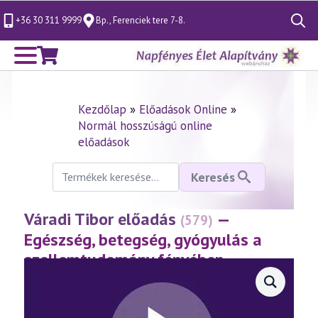
+36 30 311 9999
Bp., Ferenciek tere 7-8.
Search
for:
Kezdőlap
»
Előadások Online
»
Normál hosszúságú online
előadások
Keresés
Keresés
a
következőre:
Váradi Tibor előadás
—
(579)
Egészség, betegség, gyógyulás a
szellemtudomány fényében
(2011.05.06.)