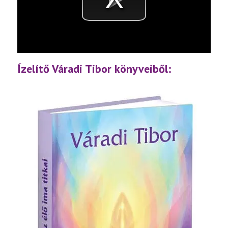
Videó
lejátsz
Ízelítő Váradi Tibor könyveiből: