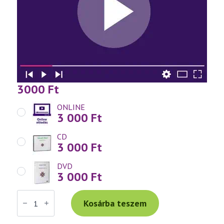
3000
Ft
ONLINE
3 000
Ft
CD
3 000
Ft
DVD
3 000
Ft
Váradi
Tibor
Kosárba teszem
előadás
(579)