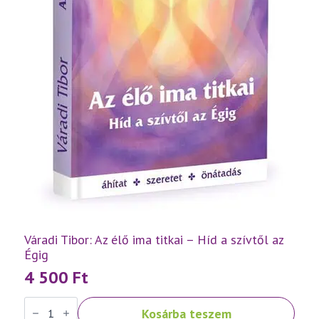
Váradi Tibor: Az élő ima titkai – Híd a szívtől az
Égig
4 500
Ft
Váradi
Kosárba teszem
Tibor: