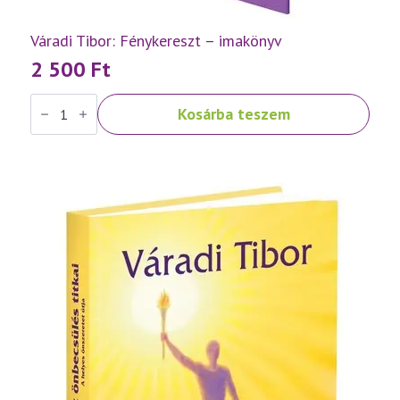
Váradi Tibor: Fénykereszt – imakönyv
2 500
Ft
Váradi
Kosárba teszem
Tibor:
Fénykereszt
–
imakönyv
mennyiség