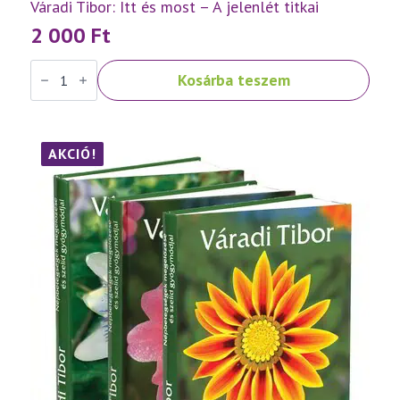
Váradi Tibor: Itt és most – A jelenlét titkai
2 000
Ft
Váradi
Kosárba teszem
Tibor:
Itt
és
most
–
A
AKCIÓ!
jelenlét
titkai
mennyiség