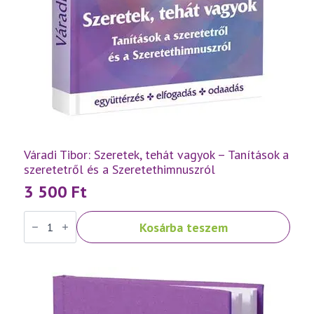
Váradi Tibor: Szeretek, tehát vagyok – Tanítások a
szeretetről és a Szeretethimnuszról
3 500
Ft
Váradi
Kosárba teszem
Tibor:
Szeretek,
tehát
vagyok
–
Tanítások
a
szeretetről