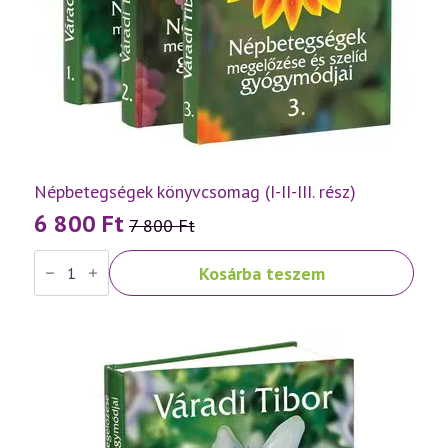
Népbetegségek könyvcsomag (I-II-III. rész)
6 800
Ft
7 800
Ft
Original
Current
Népbetegségek
price
price
Kosárba teszem
könyvcsomag
was:
is:
(I-
II-
7
6
III.
rész)
800 Ft.
800 Ft.
mennyiség