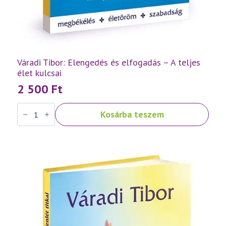
Váradi Tibor: Elengedés és elfogadás – A teljes
élet kulcsai
2 500
Ft
Váradi
Kosárba teszem
Tibor:
Elengedés
és
elfogadás
–
A
teljes
élet
kulcsai
mennyiség