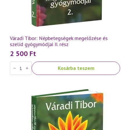
Váradi Tibor: Népbetegségek megelőzése és
szelíd gyógymódjai II. rész
2 500
Ft
Váradi
Kosárba teszem
Tibor:
Népbetegségek
megelőzése
és
szelíd
gyógymódjai
II.
rész
mennyiség