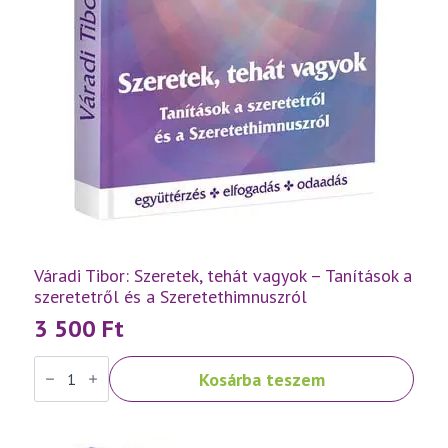
Váradi Tibor: Szeretek, tehát vagyok – Tanítások a
szeretetről és a Szeretethimnuszról
3 500
Ft
Váradi
Kosárba teszem
Tibor:
Szeretek,
tehát
vagyok
–