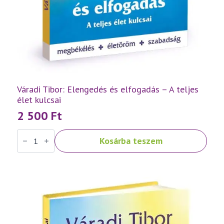
Váradi Tibor: Elengedés és elfogadás – A teljes
élet kulcsai
2 500
Ft
Váradi
Kosárba teszem
Tibor:
Elengedés
és
elfogadás
–
A
teljes
élet
kulcsai
mennyiség