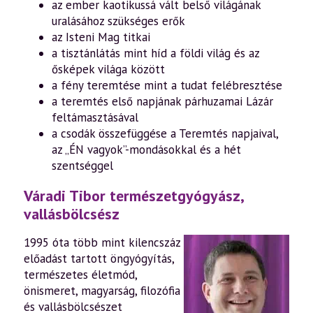
az ember kaotikussá vált belső világának
uralásához szükséges erők
az Isteni Mag titkai
a tisztánlátás mint híd a földi világ és az
ősképek világa között
a fény teremtése mint a tudat felébresztése
a teremtés első napjának párhuzamai Lázár
feltámasztásával
a csodák összefüggése a Teremtés napjaival,
az „ÉN vagyok”-mondásokkal és a hét
szentséggel
Váradi Tibor természetgyógyász,
vallásbölcsész
1995 óta több mint kilencszáz
előadást tartott öngyógyítás,
természetes életmód,
önismeret, magyarság, filozófia
és vallásbölcsészet