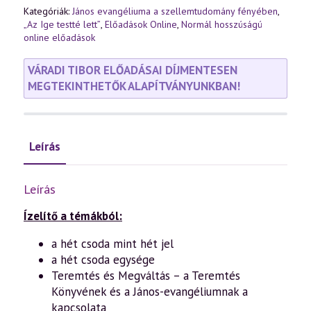
Kategóriák:
János evangéliuma a szellemtudomány fényében
,
„Az Ige testté lett”
,
Előadások Online
,
Normál hosszúságú
online előadások
VÁRADI TIBOR ELŐADÁSAI DÍJMENTESEN
MEGTEKINTHETŐK ALAPÍTVÁNYUNKBAN!
Leírás
Leírás
Ízelítő a témákból:
a hét csoda mint hét jel
a hét csoda egysége
Teremtés és Megváltás – a Teremtés
Könyvének és a János-evangéliumnak a
kapcsolata