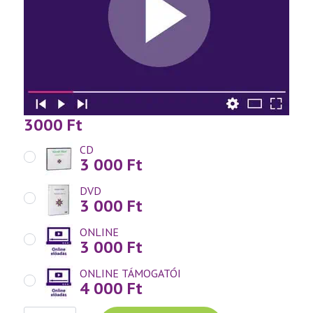
3000
Ft
CD
3 000
Ft
DVD
3 000
Ft
ONLINE
3 000
Ft
ONLINE TÁMOGATÓI
4 000
Ft
Váradi