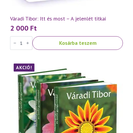
Váradi Tibor: Itt és most – A jelenlét titkai
2 000
Ft
Váradi
Kosárba teszem
Tibor:
Itt
és
most
–
A
AKCIÓ!
jelenlét
titkai
mennyiség