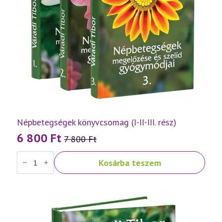
Népbetegségek könyvcsomag (I-II-III. rész)
6 800
Ft
7 800
Ft
Original
Current
Népbetegségek
price
price
Kosárba teszem
könyvcsomag
was:
is:
(I-
II-
7
6
III.
rész)
800 Ft.
800 Ft.
mennyiség