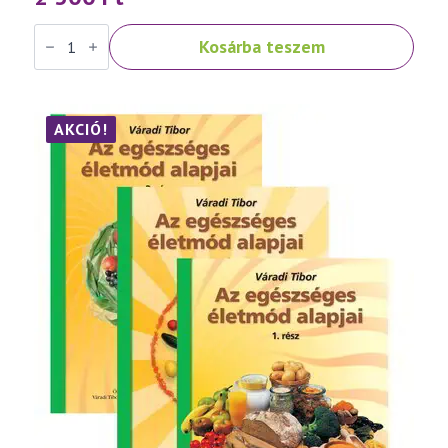
Váradi
Kosárba teszem
Tibor:
Népbetegségek
megelőzése
és
szelíd
gyógymódjai
AKCIÓ!
III.
rész
mennyiség