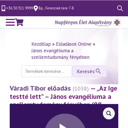
+36 30 311 9999
Bp., Ferenciek tere 7-8.
Search
for:
Kezdőlap
»
Előadások Online
»
János evangéliuma a
szellemtudomány fényében
Keresés
Keresés
a
következőre:
Váradi Tibor előadás
— „Az Ige
(1038)
testté lett” – János evangéliuma a
szellemtudomány fényében (88.
rész)
(2025.05.03.)