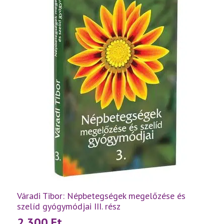
Váradi Tibor: Népbetegségek megelőzése és
szelíd gyógymódjai III. rész
2 300
Ft