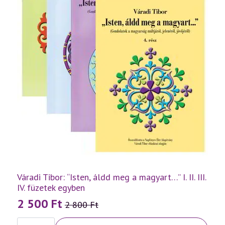
Váradi Tibor: “Isten, áldd meg a magyart…” I. II. III.
IV. füzetek egyben
2 500
Ft
2 800
Ft
Original
Current
Váradi
price
price