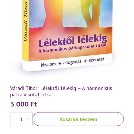
Váradi Tibor: Lélektől lélekig – A harmonikus
párkapcsolat titkai
3 000
Ft
Váradi
Kosárba teszem
Tibor:
Lélektől
lélekig
–