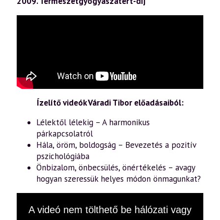
2009. Természetgyógyászatért-díj
Ízelítő videók Váradi Tibor előadásaiból:
Lélektől lélekig – A harmonikus
párkapcsolatról
Hála, öröm, boldogság – Bevezetés a pozitív
pszichológiába
Önbizalom, önbecsülés, önértékelés – avagy
hogyan szeressük helyes módon önmagunkat?
This
A videó nem tölthető be hálózati vagy
is
a