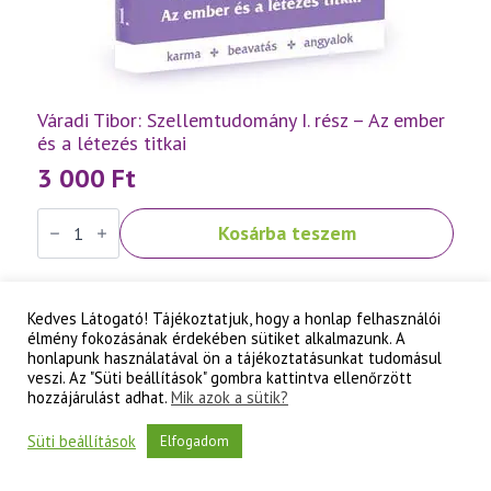
Váradi Tibor: Szellemtudomány I. rész – Az ember
és a létezés titkai
3 000
Ft
Váradi
Kosárba teszem
Tibor:
Szellemtudomány
I.
rész
-
Kedves Látogató! Tájékoztatjuk, hogy a honlap felhasználói
Az
ember
élmény fokozásának érdekében sütiket alkalmazunk. A
és
honlapunk használatával ön a tájékoztatásunkat tudomásul
a
veszi. Az "Süti beállítások" gombra kattintva ellenőrzött
létezés
hozzájárulást adhat.
Mik azok a sütik?
titkai
mennyiség
Süti beállítások
Elfogadom