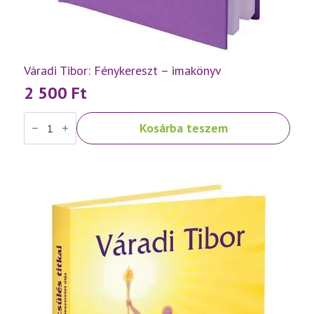
Váradi Tibor: Fénykereszt – imakönyv
2 500
Ft
Váradi
Kosárba teszem
Tibor:
Fénykereszt
–
imakönyv
mennyiség