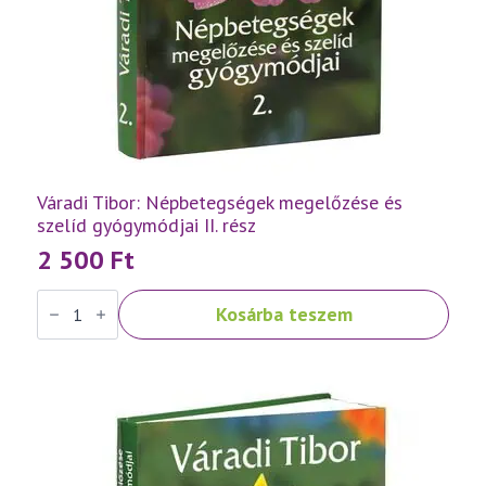
Váradi Tibor: Népbetegségek megelőzése és
szelíd gyógymódjai II. rész
2 500
Ft
Váradi
Kosárba teszem
Tibor:
Népbetegségek
megelőzése
és
szelíd
gyógymódjai
II.
rész
mennyiség