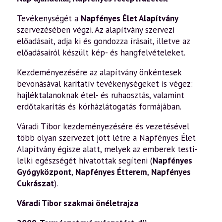
Tevékenységét a
Napfényes Élet Alapítvány
szervezésében végzi. Az alapítvány szervezi
előadásait, adja ki és gondozza írásait, illetve az
előadásairól készült kép- és hangfelvételeket.
Kezdeményezésére az alapítvány önkéntesek
bevonásával karitatív tevékenységeket is végez:
hajléktalanoknak étel- és ruhaosztás, valamint
erdőtakarítás és kórházlátogatás formájában.
Váradi Tibor kezdeményezésére és vezetésével
több olyan szervezet jött létre a Napfényes Élet
Alapítvány égisze alatt, melyek az emberek testi-
lelki egészségét hivatottak segíteni (
Napfényes
Gyógyközpont
,
Napfényes Étterem
,
Napfényes
Cukrászat
).
Váradi Tibor szakmai önéletrajza