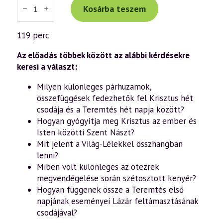
Tibor
Kosárba teszem
előadás
(1038)
—
119 perc
„Az
Ige
testté
Az előadás többek között az alábbi kérdésekre
lett”
keresi a választ:
–
János
Milyen különleges párhuzamok,
evangéliuma
a
összefüggések fedezhetők fel Krisztus hét
szellemtudomány
csodája és a Teremtés hét napja között?
fényében
(88.
Hogyan gyógyítja meg Krisztus az ember és
rész)
Isten közötti Szent Nászt?
(2025.05.03.)
mennyiség
Mit jelent a Világ-Lélekkel összhangban
lenni?
Miben volt különleges az ötezrek
megvendégelése során szétosztott kenyér?
Hogyan függenek össze a Teremtés első
napjának eseményei Lázár feltámasztásának
csodájával?