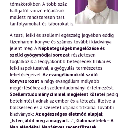
témakörökben. A több száz
hallgatót vonzó előadások
mellett rendszeresen tart
tanfolyamokat és táborokat is.
A testi, lelki és szellemi egészség jegyében eddig
tizenhárom könyve és számos további kiadványa
jelent meg. A
Népbetegségek megelőzése és
szelíd gyógymódjai sorozat
részletesen
foglalkozik a leggyakoribb betegségek fizikai és
lelki aspektusaival, a gyógyulás természetes
lehetőségeivel.
Az evangéliumokról szóló
könyvsorozat
a négy evangélium mélyebb
megértéséhez ad szellemtudományi értelmezést.
Szellemtudomány címmel megjelent kötetei
pedig
betekintést adnak az ember és a létezés, illetve a
bölcsesség és a szeretet útjának titkaiba. További
kiadványok:
Az egészséges életmód alapjai
;
„Isten, áldd meg a magyart…”
;
Gabonaételek – A
Nap ajándékai
,
Napfényes receptfüzetek
.