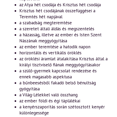
az Atya hét csodája és Krisztus hét csodája
Krisztus hét csodájának összefüggései a
Teremtés hét napjával
a szabadság megteremtése
a szeretet általi áldás és megszentelés
a házasság, illetve az ember és Isten Szent
Nászának meggyógyítása
az ember teremtése a hatodik napon
horizontális és vertikális öröklés
az öröklési áramlat átalakítása Krisztus által a
királyi tisztviselő fiának meggyógyításakor
a szülő-gyermek kapcsolat rendezése és
ennek magasabb aspektusa
a bűnbeesésből fakadó belső bénultság
gyógyítása
a Világ-Lélekkel való összhang
az ember földi és égi táplálékai
a kenyérszaporítás során szétosztott kenyér
különlegessége